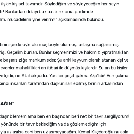
lişkin kişisel tavrımdır. Söylediğim ve söyleyeceğim her şeyin
ir! Bunlardan dolayı bu saatten sonra partimde
im, mücadelemi yine veririm!" açıklamasında bulundu.
inin içinde öyle olurmuş böyle olurmuş, anlaşma sağlanırmış
ş.. Geçelim bunları. Bunlar seçmenimizi ve halkımızı yıpratmaktan
 ve başarısızlığa mahkum eder. Şu anki kayyum olarak atanan kişi ve
enler muhaliflikleri an itibari ile düşmüş kişilerdir. Şu an bu kişiler
etçidir, ne Atatürkçüdür. Yani bir çeşit çakma Akp’lidir! Ben çakma
kendi insanları tarafından düşkün ilan edilmiş birinin arkasından
CAĞIM"
laşır bilemem ama ben en başından beri net bir tavır sergiliyorum!
yönünde bir tavır beklediğim ya da gözlemlediğim için
yla uzlaşılsa dahi ben uzlaşmayacağım. Kemal Kılıçdaroğlu'nu asla