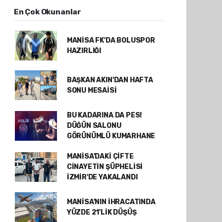
En Çok Okunanlar
MANİSA FK'DA BOLUSPOR
HAZIRLIĞI
BAŞKAN AKIN'DAN HAFTA
SONU MESAİSİ
BU KADARINA DA PES!
DÜĞÜN SALONU
GÖRÜNÜMLÜ KUMARHANE
MANİSA'DAKİ ÇİFTE
CİNAYETİN ŞÜPHELİSİ
İZMİR'DE YAKALANDI
MANİSA'NIN İHRACATINDA
YÜZDE 21'LİK DÜŞÜŞ