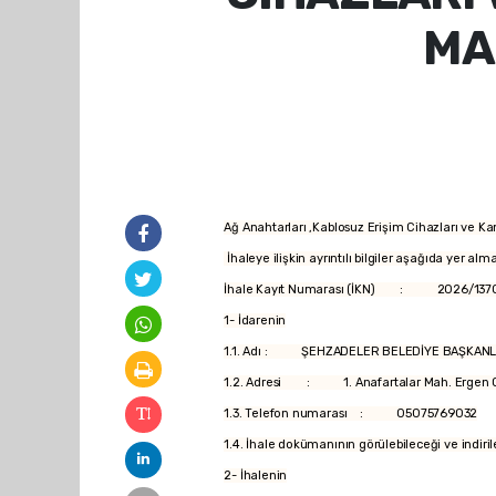
MA
Ağ Anahtarları ,Kablosuz Erişim Cihazları ve K
İhaleye ilişkin ayrıntılı bilgiler aşağıda yer alm
İhale Kayıt Numarası (İKN) : 2026/137
1- İdarenin
1.1. Adı : ŞEHZADELER BELEDİYE BAŞKANLI
1.2. Adresi : 1. Anafartalar Mah. Ergen C
1.3. Telefon numarası : 05075769032
1.4. İhale dokümanının görülebileceği ve indir
2- İhalenin