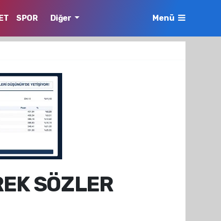
ET
SPOR
Diğer
Menü
REK SÖZLER