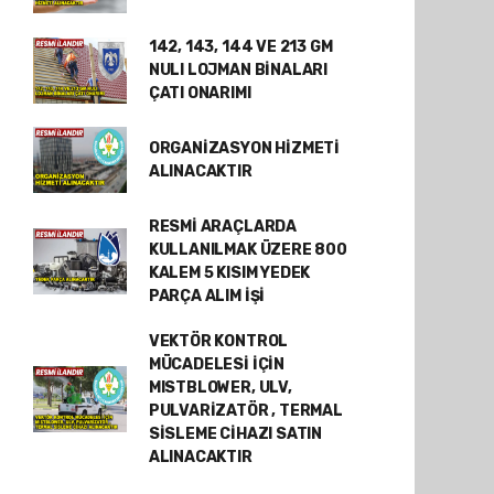
142, 143, 144 VE 213 GM
NULI LOJMAN BİNALARI
ÇATI ONARIMI
ORGANİZASYON HİZMETİ
ALINACAKTIR
RESMİ ARAÇLARDA
KULLANILMAK ÜZERE 800
KALEM 5 KISIM YEDEK
PARÇA ALIM İŞİ
VEKTÖR KONTROL
MÜCADELESİ İÇİN
MISTBLOWER, ULV,
PULVARİZATÖR , TERMAL
SİSLEME CİHAZI SATIN
ALINACAKTIR