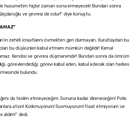
erle husumetim hiçbir zaman sona ermeyecek! Bundan sonra
lıçdaroğlu ve çevresi de odur!" diye konuştu.
LAMAZ"
'ın zehirli icraatlarını övmekten geri durmayan, Kurultaydan bu
k olan bu düşkünleri kabul etmem mümkün değildir! Kemal
 olamaz. Kendisi ve çevresi düşmanımdır! Bundan sonra da ömrüm
ğı, görevlendirdiği, görevi kabul eden, kabul edecek olan herkes
dirmesinde bulundu.
lığımı da teslim etmeyeceğim. Sonuna kadar direneceğim! Polis
indanlara atsın! Korkmuyorum! Susmuyorum! İtaat etmiyorum ve
 aldım!" dedi.