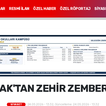
LAR
RESMİ İLAN
ÖZEL HABER
ÖZEL RÖPORTAJ
SİYAS
Mİ
CAK'TAN ZEHİR ZEMBE
24.05.2026 - 13:32, Güncelleme: 24.05.2026 - 13:32
SİYASET