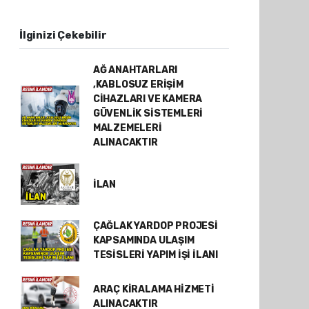
İlginizi Çekebilir
AĞ ANAHTARLARI
,KABLOSUZ ERİŞİM
CİHAZLARI VE KAMERA
GÜVENLİK SİSTEMLERİ
MALZEMELERİ
ALINACAKTIR
İLAN
ÇAĞLAK YARDOP PROJESİ
KAPSAMINDA ULAŞIM
TESİSLERİ YAPIM İŞİ İLANI
ARAÇ KİRALAMA HİZMETİ
ALINACAKTIR