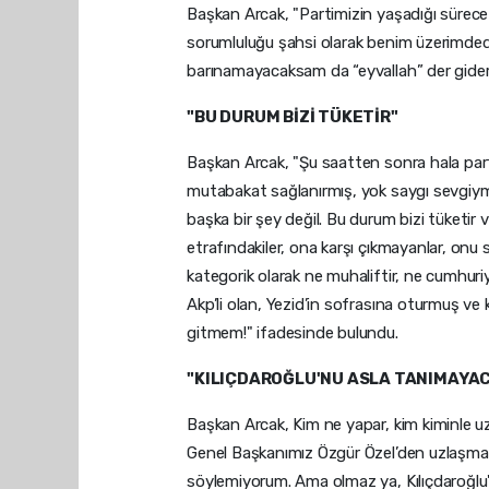
Başkan Arcak, "Partimizin yaşadığı sürece i
sorumluluğu şahsi olarak benim üzerimded
barınamayacaksam da “eyvallah” der gider
"BU DURUM BİZİ TÜKETİR"
Başkan Arcak, "Şu saatten sonra hala part
mutabakat sağlanırmış, yok saygı sevgiymi
başka bir şey değil. Bu durum bizi tüketir
etrafındakiler, ona karşı çıkmayanlar, onu sev
kategorik olarak ne muhaliftir, ne cumhuriy
Akp’li olan, Yezid’in sofrasına oturmuş ve 
gitmem!" ifadesinde bulundu.
"KILIÇDAROĞLU'NU ASLA TANIMAYA
Başkan Arcak, Kim ne yapar, kim kiminle uz
Genel Başkanımız Özgür Özel’den uzlaşma 
söylemiyorum. Ama olmaz ya, Kılıçdaroğlu'