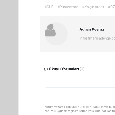
#CHP
#Yunusemre
#Yalçın Arcak
#ÖZ
Adnan Poyraz
info@manisadenge.c
Okuyu Yorumları
(0)
Yorum yazarak Topluluk Kuralları’nı kabul etmiş bulu
sorumluluğu tek başınıza üstleniyorsunuz. Yazılan t