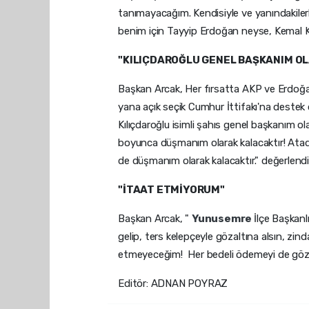
tanımayacağım. Kendisiyle ve yanındakil
benim için Tayyip Erdoğan neyse, Kemal Kı
"KILIÇDAROĞLU GENEL BAŞKANIM O
Başkan Arcak, Her fırsatta AKP ve Erdoğan
yana açık seçik Cumhur İttifakı'na deste
Kılıçdaroğlu isimli şahıs genel başkanım
boyunca düşmanım olarak kalacaktır! Atadı
de düşmanım olarak kalacaktır." değerlen
"İTAAT ETMİYORUM"
Başkan Arcak, "
Yunusemre
İlçe Başkan
gelip, ters kelepçeyle gözaltına alsın, z
etmeyeceğim! Her bedeli ödemeyi de göze
Editör: ADNAN POYRAZ