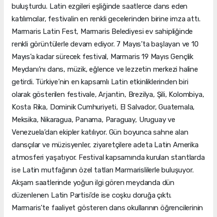
buluşturdu. Latin ezgileri eşliğinde saatlerce dans eden
katılımcılar, festivalin en renkli gecelerinden birine imza attı.
Marmaris Latin Fest, Marmaris Belediyesi ev sahipliğinde
renkli görüntülerle devam ediyor. 7 Mayıs’ta başlayan ve 10
Mayıs’a kadar sürecek festival, Marmaris 19 Mayıs Gençlik
Meydanı’nı dans, müzik, eğlence ve lezzetin merkezi haline
getirdi. Türkiye’nin en kapsamlı Latin etkinliklerinden biri
olarak gösterilen festivale, Arjantin, Brezilya, Şili, Kolombiya,
Kosta Rika, Dominik Cumhuriyeti, El Salvador, Guatemala,
Meksika, Nikaragua, Panama, Paraguay, Uruguay ve
Venezuela’dan ekipler katılıyor. Gün boyunca sahne alan
dansçılar ve müzisyenler, ziyaretçilere adeta Latin Amerika
atmosferi yaşatıyor. Festival kapsamında kurulan stantlarda
ise Latin mutfağının özel tatları Marmarislilerle buluşuyor.
Akşam saatlerinde yoğun ilgi gören meydanda dün
düzenlenen Latin Partisi’de ise coşku doruğa çıktı.
Marmaris’te faaliyet gösteren dans okullarının öğrencilerinin