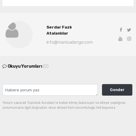
Serdar Fazlı
Atalanlılar
info@manisadenge.com
Okuyu Yorumları
(0)
Gonder
Yorum yazarak Topluluk Kuralları’nı kabul etmiş bulunuyor ve siteye yaptığınız
yorumunuzla ilgili doğrudan veya dolaylı tüm sorumluluğu tek başınıza
üstleniyorsunuz. Yazılan tüm yorumlardan site yönetimi hiçbir şekilde sorumlu
tutulamaz.