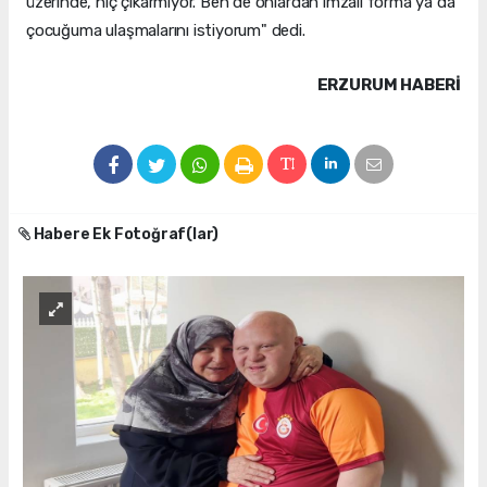
üzerinde, hiç çıkarmıyor. Ben de onlardan imzalı forma ya da
çocuğuma ulaşmalarını istiyorum" dedi.
ERZURUM HABERİ
Habere Ek Fotoğraf(lar)