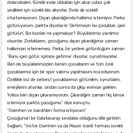
dolandıralım. Sürekli evde oldukları için abur cubur çok
yedikleri için sürekli kilo alıyorlar. Evde de sürekli
oturtamıyorum. Dışarı çıkardığımda halkımız istemiyor. Parka
götürüyorum, parkta diyorlar ki ‘Getirmeyin bu çocukları, içeri
götürün.’ Biz bunları ne yapmalıyız? Büyüklerimiz yardımcı
olsunlar. Zorluklarım, çocuğumu dışarı çıkardığımız zaman
halkımızın istememesi. Parka, bir yerlere götürdüğüm zaman
‘Bunu içeri götür, içimize getirme’ diyorlar, oynatmıyorlar.
Ben de büyüklerimizden benim çocuklarım ve tüm özel
çocuklarımız için bir spor salonu yapılmasını rica ediyorum.
Özellikle biz de serbest çocuklarımızı götürelim, oynatalım,
enerjilerini atsınlar, ondan sonra da çıkıp evimize gelelim.
Yoksa ben dışarı çıkaramıyorum. Çıkardığım zaman hiç kimse
istemiyor parkta çocuğumu" diye konuştu.
"Osimhen ve Icardi’den forma istiyorum"
Çocuğunun bir Galatasaray sevdalısı olduğunu dile getiren
Sağlam, "Victor Osimhen ya da Mauro Icardi forması sürekli