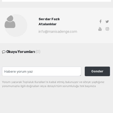
Serdar Fazlı
Atalanlılar
info@manisadenge.com
Okuyu Yorumları
(0)
Gonder
Yorum yazarak Topluluk Kuralları’nı kabul etmiş bulunuyor ve siteye yaptığınız
yorumunuzla ilgili doğrudan veya dolaylı tüm sorumluluğu tek başınıza
üstleniyorsunuz. Yazılan tüm yorumlardan site yönetimi hiçbir şekilde sorumlu
tutulamaz.