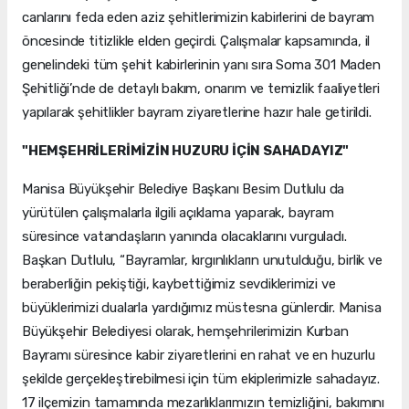
canlarını feda eden aziz şehitlerimizin kabirlerini de bayram
öncesinde titizlikle elden geçirdi. Çalışmalar kapsamında, il
genelindeki tüm şehit kabirlerinin yanı sıra Soma 301 Maden
Şehitliği’nde de detaylı bakım, onarım ve temizlik faaliyetleri
yapılarak şehitlikler bayram ziyaretlerine hazır hale getirildi.
"HEMŞEHRİLERİMİZİN HUZURU İÇİN SAHADAYIZ"
Manisa Büyükşehir Belediye Başkanı Besim Dutlulu da
yürütülen çalışmalarla ilgili açıklama yaparak, bayram
süresince vatandaşların yanında olacaklarını vurguladı.
Başkan Dutlulu, “Bayramlar, kırgınlıkların unutulduğu, birlik ve
beraberliğin pekiştiği, kaybettiğimiz sevdiklerimizi ve
büyüklerimizi dualarla yardığımız müstesna günlerdir. Manisa
Büyükşehir Belediyesi olarak, hemşehrilerimizin Kurban
Bayramı süresince kabir ziyaretlerini en rahat ve en huzurlu
şekilde gerçekleştirebilmesi için tüm ekiplerimizle sahadayız.
17 ilçemizin tamamında mezarlıklarımızın temizliğini, bakımını