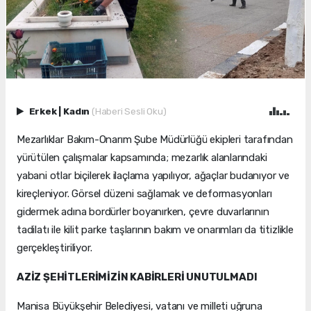
Erkek
|
Kadın
(Haberi Sesli Oku)
Mezarlıklar Bakım-Onarım Şube Müdürlüğü ekipleri tarafından
yürütülen çalışmalar kapsamında; mezarlık alanlarındaki
yabani otlar biçilerek ilaçlama yapılıyor, ağaçlar budanıyor ve
kireçleniyor. Görsel düzeni sağlamak ve deformasyonları
gidermek adına bordürler boyanırken, çevre duvarlarının
tadilatı ile kilit parke taşlarının bakım ve onarımları da titizlikle
gerçekleştiriliyor.
AZİZ ŞEHİTLERİMİZİN KABİRLERİ UNUTULMADI
Manisa Büyükşehir Belediyesi, vatanı ve milleti uğruna