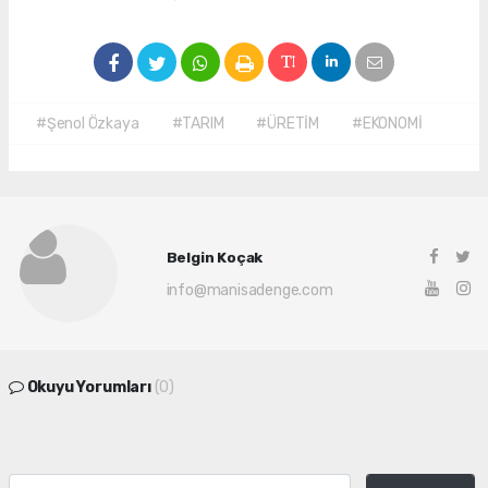
#Şenol Özkaya
#TARIM
#ÜRETİM
#EKONOMİ
Belgin Koçak
info@manisadenge.com
Okuyu Yorumları
(0)