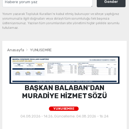
Gonder
Yorum yazarak Topluluk Kuralları’nı kabul etmiş bulunuyor ve siteye yaptığınız
yorumunuzla ilgili doğrudan veya dolaylı tüm sorumluluğu tek başınıza
üstleniyorsunuz. Yazılan tüm yorumlardan site yönetimi hiçbir şekilde sorumlu
tutulamaz.
Anasayfa
YUNUSEMRE
BAŞKAN BALABAN'DAN
MURADİYE HİZMET SÖZÜ
YUNUSEMRE
04.08.2026 - 14:26, Güncelleme: 04.08.2026 - 16:24