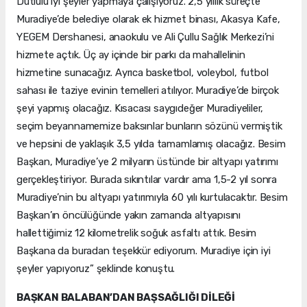
Dutlulu iyi şeyler yapmaya çalışıyoruz. 2,5 yıllık süreçte
Muradiye’de belediye olarak ek hizmet binası, Akasya Kafe,
YEGEM Dershanesi, anaokulu ve Ali Çullu Sağlık Merkezi’ni
hizmete açtık. Üç ay içinde bir parkı da mahallelinin
hizmetine sunacağız. Ayrıca basketbol, voleybol, futbol
sahası ile taziye evinin temelleri atılıyor. Muradiye’de birçok
şeyi yapmış olacağız. Kısacası saygıdeğer Muradiyeliler,
seçim beyannamemize baksınlar bunların sözünü vermiştik
ve hepsini de yaklaşık 3,5 yılda tamamlamış olacağız. Besim
Başkan, Muradiye’ye 2 milyarın üstünde bir altyapı yatırımı
gerçekleştiriyor. Burada sıkıntılar vardır ama 1,5-2 yıl sonra
Muradiye’nin bu altyapı yatırımıyla 60 yılı kurtulacaktır. Besim
Başkan’ın öncülüğünde yakın zamanda altyapısını
hallettiğimiz 12 kilometrelik soğuk asfaltı attık. Besim
Başkana da buradan teşekkür ediyorum. Muradiye için iyi
şeyler yapıyoruz” şeklinde konuştu.
BAŞKAN BALABAN’DAN BAŞSAĞLIĞI DİLEĞİ