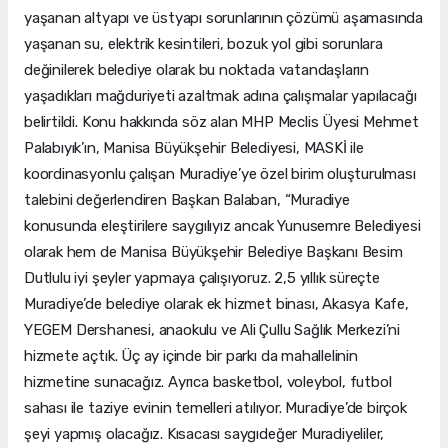
yaşanan altyapı ve üstyapı sorunlarının çözümü aşamasında
yaşanan su, elektrik kesintileri, bozuk yol gibi sorunlara
değinilerek belediye olarak bu noktada vatandaşların
yaşadıkları mağduriyeti azaltmak adına çalışmalar yapılacağı
belirtildi. Konu hakkında söz alan MHP Meclis Üyesi Mehmet
Palabıyık’ın, Manisa Büyükşehir Belediyesi, MASKİ ile
koordinasyonlu çalışan Muradiye’ye özel birim oluşturulması
talebini değerlendiren Başkan Balaban, “Muradiye
konusunda eleştirilere saygılıyız ancak Yunusemre Belediyesi
olarak hem de Manisa Büyükşehir Belediye Başkanı Besim
Dutlulu iyi şeyler yapmaya çalışıyoruz. 2,5 yıllık süreçte
Muradiye’de belediye olarak ek hizmet binası, Akasya Kafe,
YEGEM Dershanesi, anaokulu ve Ali Çullu Sağlık Merkezi’ni
hizmete açtık. Üç ay içinde bir parkı da mahallelinin
hizmetine sunacağız. Ayrıca basketbol, voleybol, futbol
sahası ile taziye evinin temelleri atılıyor. Muradiye’de birçok
şeyi yapmış olacağız. Kısacası saygıdeğer Muradiyeliler,