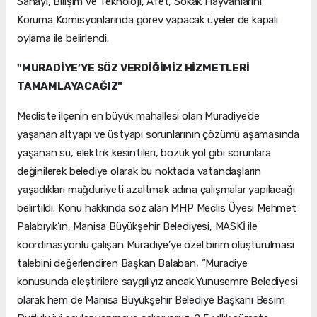
Sanayi, Bilişim ve Teknoloji, Afet, Sokak Hayvanlarını
Koruma Komisyonlarında görev yapacak üyeler de kapalı
oylama ile belirlendi.
"MURADİYE’YE SÖZ VERDİĞİMİZ HİZMETLERİ
TAMAMLAYACAĞIZ"
Mecliste ilçenin en büyük mahallesi olan Muradiye’de
yaşanan altyapı ve üstyapı sorunlarının çözümü aşamasında
yaşanan su, elektrik kesintileri, bozuk yol gibi sorunlara
değinilerek belediye olarak bu noktada vatandaşların
yaşadıkları mağduriyeti azaltmak adına çalışmalar yapılacağı
belirtildi. Konu hakkında söz alan MHP Meclis Üyesi Mehmet
Palabıyık’ın, Manisa Büyükşehir Belediyesi, MASKİ ile
koordinasyonlu çalışan Muradiye’ye özel birim oluşturulması
talebini değerlendiren Başkan Balaban, “Muradiye
konusunda eleştirilere saygılıyız ancak Yunusemre Belediyesi
olarak hem de Manisa Büyükşehir Belediye Başkanı Besim