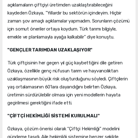
açıklamaların çiftçiyi üretimden uzaklaştırabileceğini
kaydeden Özkaya, "Yıllardır bu sektörün içindeyim. Hiçbir
zaman şov amaçlı açıklamalar yapmadım. Sorunların çözümü
için somut öneriler ortaya koydum. Türk tarımı bilgiyle,
emekle ve planlamayla ayağa kalkabilir" diye konuştu.
"GENÇLER TARIMDAN UZAKLAŞIYOR"
Türk çiftçisinin her geçen yıl güç kaybettiğini dile getiren
Özkaya, özellikle genç nüfusun tarım ve hayvancılıktan
uzaklaşmasının büyük risk oluşturduğunu söyledi. Çiftçilerin
yaş ortalamasının 60’lara dayandığını belirten Özkaya,
üretimin sürdürülebilir olması için yeni modellerin hayata
geçirilmesi gerektiğini ifade etti.
"ÇİFTÇİ HEKİMLİĞİ SİSTEMİ KURULMALI"
Özkaya, çözüm önerisi olarak “Çiftçi Hekimliği” modelini
gündeme taşıdı. Aile hekimliği sistemine benzer şekilde