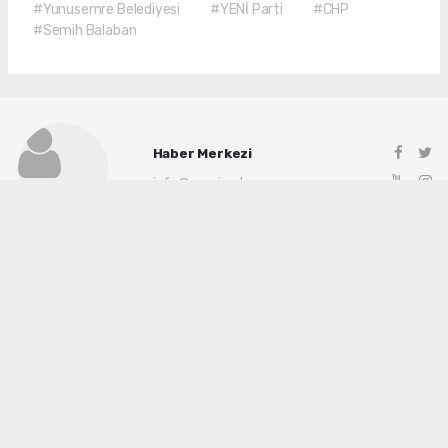
#Yunusemre Belediyesi
#YENİ Parti
#CHP
#Semih Balaban
Haber Merkezi
info@manisadenge.com
Okuyu Yorumları
(0)
Gonder
Yorum yazarak Topluluk Kuralları’nı kabul etmiş bulunuyor ve siteye yaptığınız
yorumunuzla ilgili doğrudan veya dolaylı tüm sorumluluğu tek başınıza
üstleniyorsunuz. Yazılan tüm yorumlardan site yönetimi hiçbir şekilde sorumlu
tutulamaz.