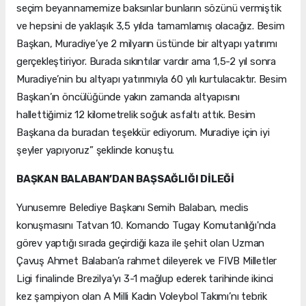
seçim beyannamemize baksınlar bunların sözünü vermiştik
ve hepsini de yaklaşık 3,5 yılda tamamlamış olacağız. Besim
Başkan, Muradiye’ye 2 milyarın üstünde bir altyapı yatırımı
gerçekleştiriyor. Burada sıkıntılar vardır ama 1,5-2 yıl sonra
Muradiye’nin bu altyapı yatırımıyla 60 yılı kurtulacaktır. Besim
Başkan’ın öncülüğünde yakın zamanda altyapısını
hallettiğimiz 12 kilometrelik soğuk asfaltı attık. Besim
Başkana da buradan teşekkür ediyorum. Muradiye için iyi
şeyler yapıyoruz” şeklinde konuştu.
BAŞKAN BALABAN’DAN BAŞSAĞLIĞI DİLEĞİ
Yunusemre Belediye Başkanı Semih Balaban, meclis
konuşmasını Tatvan 10. Komando Tugay Komutanlığı'nda
görev yaptığı sırada geçirdiği kaza ile şehit olan Uzman
Çavuş Ahmet Balaban’a rahmet dileyerek ve FIVB Milletler
Ligi finalinde Brezilya’yı 3-1 mağlup ederek tarihinde ikinci
kez şampiyon olan A Milli Kadın Voleybol Takımı’nı tebrik