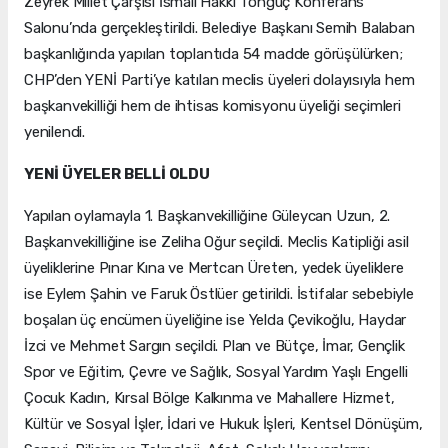
Zeyrek Millet Çarşısı İsmail Hakkı Tonguç Konferans
Salonu’nda gerçekleştirildi. Belediye Başkanı Semih Balaban
başkanlığında yapılan toplantıda 54 madde görüşülürken;
CHP’den YENİ Parti’ye katılan meclis üyeleri dolayısıyla hem
başkanvekilliği hem de ihtisas komisyonu üyeliği seçimleri
yenilendi.
YENİ ÜYELER BELLİ OLDU
Yapılan oylamayla 1. Başkanvekilliğine Güleycan Uzun, 2.
Başkanvekilliğine ise Zeliha Oğur seçildi. Meclis Katipliği asil
üyeliklerine Pınar Kına ve Mertcan Üreten, yedek üyeliklere
ise Eylem Şahin ve Faruk Östlüer getirildi. İstifalar sebebiyle
boşalan üç encümen üyeliğine ise Yelda Çevikoğlu, Haydar
İzci ve Mehmet Sargın seçildi. Plan ve Bütçe, İmar, Gençlik
Spor ve Eğitim, Çevre ve Sağlık, Sosyal Yardım Yaşlı Engelli
Çocuk Kadın, Kırsal Bölge Kalkınma ve Mahallere Hizmet,
Kültür ve Sosyal İşler, İdari ve Hukuk İşleri, Kentsel Dönüşüm,