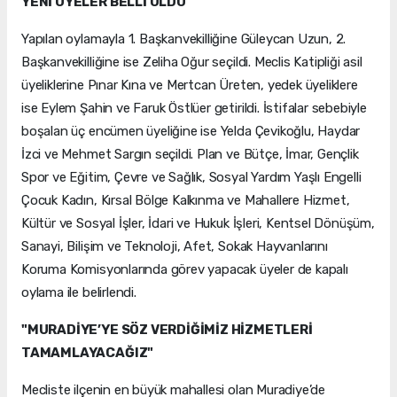
YENİ ÜYELER BELLİ OLDU
Yapılan oylamayla 1. Başkanvekilliğine Güleycan Uzun, 2.
Başkanvekilliğine ise Zeliha Oğur seçildi. Meclis Katipliği asil
üyeliklerine Pınar Kına ve Mertcan Üreten, yedek üyeliklere
ise Eylem Şahin ve Faruk Östlüer getirildi. İstifalar sebebiyle
boşalan üç encümen üyeliğine ise Yelda Çevikoğlu, Haydar
İzci ve Mehmet Sargın seçildi. Plan ve Bütçe, İmar, Gençlik
Spor ve Eğitim, Çevre ve Sağlık, Sosyal Yardım Yaşlı Engelli
Çocuk Kadın, Kırsal Bölge Kalkınma ve Mahallere Hizmet,
Kültür ve Sosyal İşler, İdari ve Hukuk İşleri, Kentsel Dönüşüm,
Sanayi, Bilişim ve Teknoloji, Afet, Sokak Hayvanlarını
Koruma Komisyonlarında görev yapacak üyeler de kapalı
oylama ile belirlendi.
"MURADİYE’YE SÖZ VERDİĞİMİZ HİZMETLERİ
TAMAMLAYACAĞIZ"
Mecliste ilçenin en büyük mahallesi olan Muradiye’de