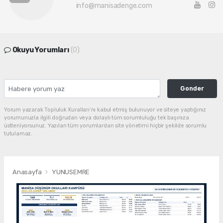
info@manisadenge.com
Okuyu Yorumları
(0)
Gonder
Yorum yazarak Topluluk Kuralları’nı kabul etmiş bulunuyor ve siteye yaptığınız
yorumunuzla ilgili doğrudan veya dolaylı tüm sorumluluğu tek başınıza
üstleniyorsunuz. Yazılan tüm yorumlardan site yönetimi hiçbir şekilde sorumlu
tutulamaz.
Anasayfa
YUNUSEMRE