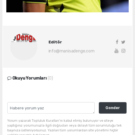
Editör
info@manisadenge.com
Okuyu Yorumları
(0)
Gonder
Yorum yazarak Topluluk Kuralları’nı kabul etmiş bulunuyor ve siteye
yaptığınız yorumunuzla ilgili doğrudan veya dolaylı tüm sorumluluğu tek
başınıza üstleniyorsunuz. Yazılan tüm yorumlardan site yönetimi hiçbir