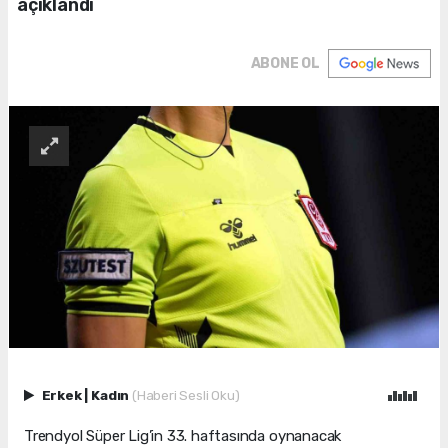
açıklandı
ABONE OL
Erkek
|
Kadın
(Haberi Sesli Oku)
Trendyol Süper Lig’in 33. haftasında oynanacak