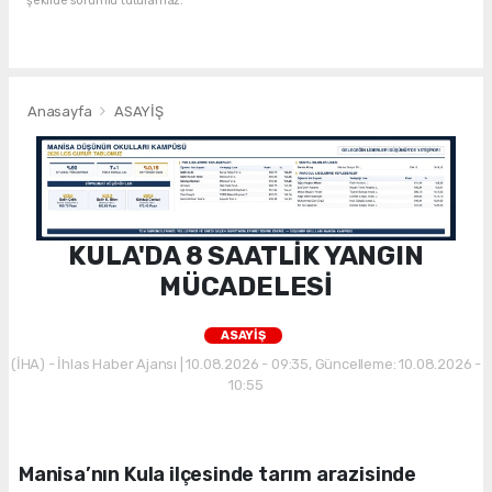
şekilde sorumlu tutulamaz.
Anasayfa
ASAYİŞ
KULA'DA 8 SAATLİK YANGIN
MÜCADELESİ
ASAYİŞ
(İHA) - İhlas Haber Ajansı | 10.08.2026 - 09:35, Güncelleme: 10.08.2026 -
10:55
Manisa’nın Kula ilçesinde tarım arazisinde