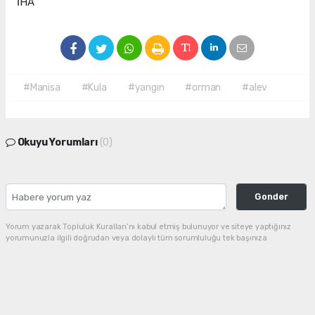
İHA
#Manisa
#Kula
#yangın
#orman
#alev
Okuyu Yorumları
(0)
Gonder
Yorum yazarak Topluluk Kuralları’nı kabul etmiş bulunuyor ve siteye yaptığınız
yorumunuzla ilgili doğrudan veya dolaylı tüm sorumluluğu tek başınıza
üstleniyorsunuz. Yazılan tüm yorumlardan site yönetimi hiçbir şekilde sorumlu
tutulamaz.