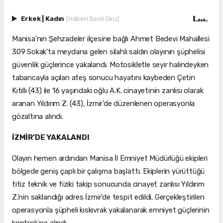
Erkek
|
Kadın
(Haberi Sesli Oku)
Manisa'nın Şehzadeler ilçesine bağlı Ahmet Bedevi Mahallesi
309 Sokak'ta meydana gelen silahlı saldırı olayının şüphelisi
güvenlik güçlerince yakalandı. Motosikletle seyir halindeyken
tabancayla açılan ateş sonucu hayatını kaybeden Çetin
Kıtıllı (43) ile 16 yaşındaki oğlu A.K. cinayetinin zanlısı olarak
aranan Yıldırım Z. (43), İzmir'de düzenlenen operasyonla
gözaltına alındı.
İZMİR’DE YAKALANDI
Olayın hemen ardından Manisa İl Emniyet Müdürlüğü ekipleri
bölgede geniş çaplı bir çalışma başlattı. Ekiplerin yürüttüğü
titiz teknik ve fiziki takip sonucunda cinayet zanlısı Yıldırım
Z.'nin saklandığı adres İzmir'de tespit edildi. Gerçekleştirilen
operasyonla şüpheli kıskıvrak yakalanarak emniyet güçlerinin