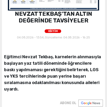
NEVZAT TEKBAŞ'TAN ALTIN
DEĞERİNDE TAVSİYELER
EĞİTİM
04.08.2026 - 13:54, Güncelleme: 04.08.2026 - 16:25
Eğitimci Nevzat Tekbaş, karnelerin alınmasıyla
başlayan yaz tatili döneminde öğrencilere
baskı yapılmaması gerektiğini belirterek, LGS
ve YKS tercihlerinde puan yerine başarı
sıralamasına odaklanılması konusunda aileleri
uyardı.
ABONE OL