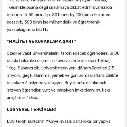
YKS tercihlerine ilişkin önemli bilgiler paylaşan Tekbaş,
"Kesinlikle puana değil sıralamaya dikkat edin" uyarısında
bulundu. İlk 50 binin tıp, 80 binin diş, 100 binin hukuk ve
eczacılık, 300 binin ise mühendislik ve öğretmenlik
yazabildiğini hatırlattı.
"MALİYET VE KONAKLAMA ŞART"
Özellikle vakıf üniversitelerini tercih edecek öğrencilere, %100
burslu bölümleri seçmeleri tavsiyesinde bulunan Tekbaş,
"Koç, Sabancı gibi üniversitelerin yeni dönem ücretleri 2,5
milyonu geçti. Barınma, yemek ve günlük masraflarla birlikte
bu rakam 3 milyona yaklaşıyor. Büyük şehirde okumak
isteyen öğrenciler, yurt ve pansiyon imkanlarını mutlaka
araştırmalı" dedi.
LGS YEREL TERCİHLERİ
LGS tercih sürecinin YKS'ye kıyasla daha lokal bir yapıya