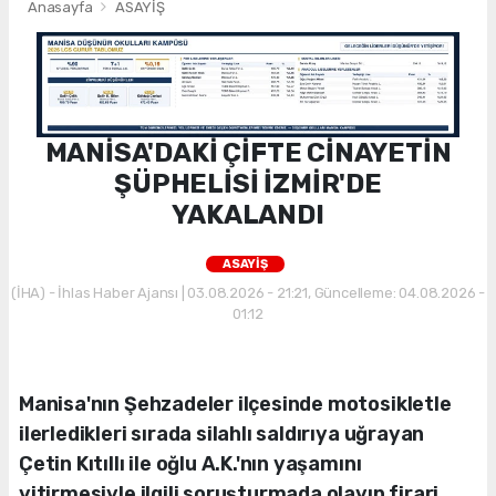
Anasayfa
ASAYİŞ
MANİSA'DAKİ ÇİFTE CİNAYETİN
ŞÜPHELİSİ İZMİR'DE
YAKALANDI
ASAYİŞ
(İHA) - İhlas Haber Ajansı | 03.08.2026 - 21:21, Güncelleme: 04.08.2026 -
01:12
Manisa'nın Şehzadeler ilçesinde motosikletle
ilerledikleri sırada silahlı saldırıya uğrayan
Çetin Kıtıllı ile oğlu A.K.'nın yaşamını
yitirmesiyle ilgili soruşturmada olayın firari