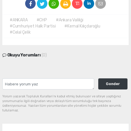
#ANKARA
#CHP
#Ankara Valiliği
#Cumhuriyet Halk Partisi
#Kemal Kılıçdaroğlu
#Celal Çelik
Okuyu Yorumları
(0)
Gonder
Yorum yazarak Topluluk Kuralları’nı kabul etmiş bulunuyor ve siteye yaptığınız
yorumunuzla ilgili doğrudan veya dolaylı tüm sorumluluğu tek başınıza
üstleniyorsunuz. Yazılan tüm yorumlardan site yönetimi hiçbir şekilde sorumlu
tutulamaz.