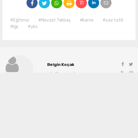
#Eğitimci
#Nevzat Tekbaş
#karne
#yaz tatili
#lgs
#yks
Belgin Koçak
info@manisadenge.com
Okuyu Yorumları
(0)
Gonder