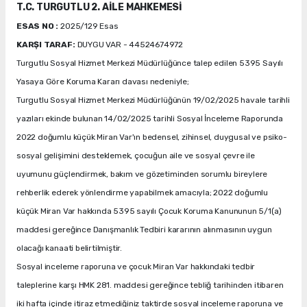
T.C. TURGUTLU 2. AİLE MAHKEMESİ
ESAS NO
:
2025/129 Esas
KARŞI TARAF:
DUYGU VAR - 44524674972
Turgutlu Sosyal Hizmet Merkezi Müdürlüğünce talep edilen 5395 Sayılı
Yasaya Göre Koruma Kararı davası nedeniyle;
Turgutlu Sosyal Hizmet Merkezi Müdürlüğünün 19/02/2025 havale tarihli
yazıları ekinde bulunan 14/02/2025 tarihli Sosyal İnceleme Raporunda
2022 doğumlu küçük Miran Var'ın bedensel, zihinsel, duygusal ve psiko-
sosyal gelişimini desteklemek, çocuğun aile ve sosyal çevre ile
uyumunu güçlendirmek, bakım ve gözetiminden sorumlu bireylere
rehberlik ederek yönlendirme yapabilmek amacıyla; 2022 doğumlu
küçük Miran Var hakkında 5395 sayılı Çocuk Koruma Kanununun 5/1(a)
maddesi gereğince Danışmanlık Tedbiri kararının alınmasının uygun
olacağı kanaati belirtilmiştir.
Sosyal inceleme raporuna ve çocuk Miran Var hakkındaki tedbir
taleplerine karşı HMK 281. maddesi gereğince tebliğ tarihinden itibaren
iki hafta içinde itiraz etmediğiniz taktirde sosyal inceleme raporuna ve