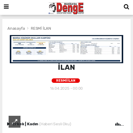
Anasayfa
RESMİ İLAN
İLAN
RESMİ İLAN
16.04.2025 - 00:00
Erkek
|
Kadın
(Haberi Sesli Oku)