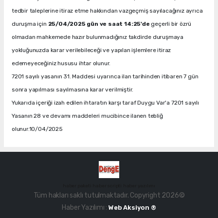
tedbir taleplerine itiraz etme hakkından vazgeçmiş sayılacağınız ayrıca
duruşma için
25/04/2025 gün ve saat 14:25'de
geçerli bir özrü
olmadan mahkemede hazır bulunmadığınız takdirde duruşmaya
yokluğunuzda karar verilebileceği ve yapılan işlemlere itiraz
edemeyeceğiniz hususu ihtar olunur.
7201 sayılı yasanın 31. Maddesi uyarınca ilan tarihinden itibaren 7 gün
sonra yapılması sayılmasına karar verilmiştir.
Yukarıda içeriği izah edilen ihtaratın karşı taraf Duygu Var'a 7201 sayılı
Yasanın 28 ve devamı maddeleri mucibince ilanen tebliğ
olunur.10/04/2025
haber paketi
haber scripti
haber yazılımı
Tüm hakları saklı tutulmaktadır. Copyright 2026©
Haber Yazılımı :
Web Aksiyon ®