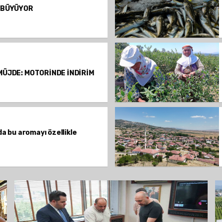
 BÜYÜYOR
MÜJDE: MOTORİNDE İNDİRİM
a bu aromayı özellikle