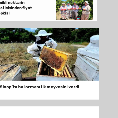
Mersin’de incir hasadı başladı
nikli nektarin
eticisinden fiyat
pkisi
Sinop’ta bal ormanı ilk meyvesini verdi