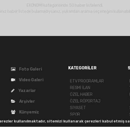
EKONOMİ kategorisinde 50 haber listelendi.
ınız haber listede bulamadıysanız, yukarıdan arama seçeneğini kullanabili
KATEGORİLER
Foto Galeri
Video Galeri
ETV PROGRAMLAR
RESMİ İLAN
Yazarlar
ÖZEL HABER
ÖZEL RÖPORTAJ
Arşivler
SİYASET
Künyemiz
SPOR
MANİSA GÜNDEMİ
rezler kullanılmaktadır, sitemizi kullanarak çerezleri kabul etmiş say
Bize Ulaşın