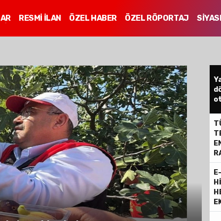
LAR
RESMİ İLAN
ÖZEL HABER
ÖZEL RÖPORTAJ
SİYAS
Mİ
Ya
dö
ot
TÜ
T
E
R
E
H
H
E