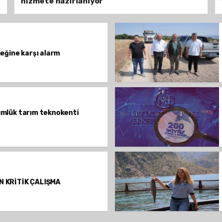
hizmete hazırlanıyor
neğine karşı alarm
ümlük tarım teknokenti
N KRİTİK ÇALIŞMA