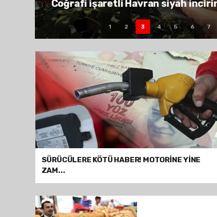
Altının değerini ayar, gram ve
1
2
3
4
5
6
7
SÜRÜCÜLERE KÖTÜ HABER! MOTORİNE YİNE
ZAM...