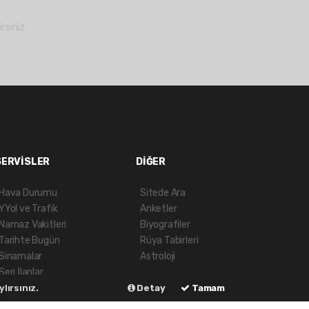
rsiniz.
SERVİSLER
DİĞER
Hava Durumu
Sitede Ara
YYol ve Trafik
Anketler
Namaz Vakitleri
Biyografiler
Tarihte Bugün
Rüya Tabirleri
Sinamalar
Astroloji
Seri İlanlar
Firma Rehberi
lırsınız.
Detay
Tamam
Gazete Manşetleri