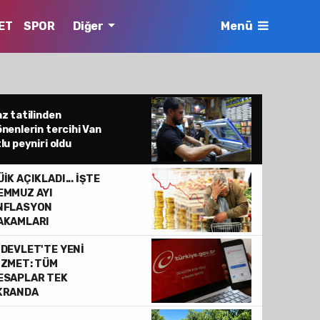
ET
SPOR
Diğer
Menü
z tatilinden
nenlerin tercihi Van
lu peyniri oldu
İK AÇIKLADI... İŞTE
EMMUZ AYI
NFLASYON
AKAMLARI
-DEVLET'TE YENİ
İZMET: TÜM
ESAPLAR TEK
KRANDA