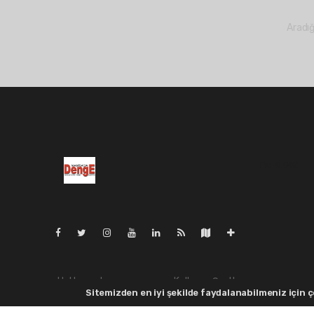
Aradığ
Pro-0.042
Hakkımızda
Kullanım Şartları
Sitemizden en iyi şekilde faydalanabilmeniz için çe
Yayın İlkeleri
Whatsapp İhbar
Veri Politikası
Haber Gönder