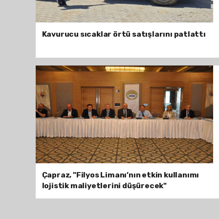
Kavurucu sıcaklar örtü satışlarını patlattı
Çapraz, "Filyos Limanı’nın etkin kullanımı
lojistik maliyetlerini düşürecek"