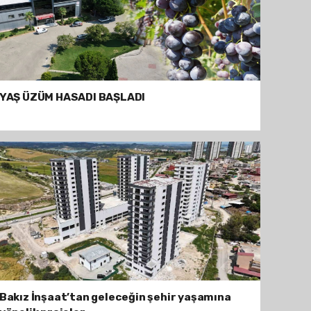
YAŞ ÜZÜM HASADI BAŞLADI
Bakız İnşaat’tan geleceğin şehir yaşamına