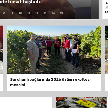
 işçilik belirliyor
İz
ür
te
8
9
10
11
12
13
14
15
Saruhanlı bağlarında 2026 üzüm rekoltesi
mesaisi