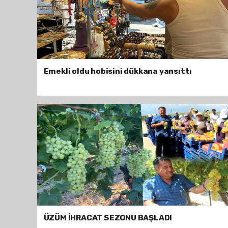
Emekli oldu hobisini dükkana yansıttı
ÜZÜM İHRACAT SEZONU BAŞLADI