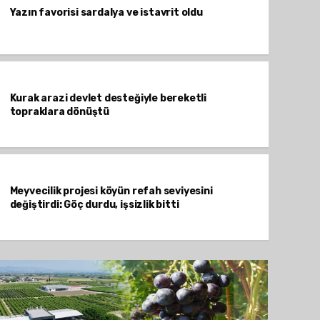
Yazın favorisi sardalya ve istavrit oldu
Kurak arazi devlet desteğiyle bereketli
topraklara dönüştü
Meyvecilik projesi köyün refah seviyesini
değiştirdi: Göç durdu, işsizlik bitti