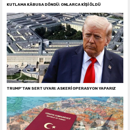
KUTLAMA KÂBUSA DÖNDÜ: ONLARCA KİŞİ ÖLDÜ
TRUMP’TAN SERT UYARI: ASKERİ OPERASYON YAPARIZ