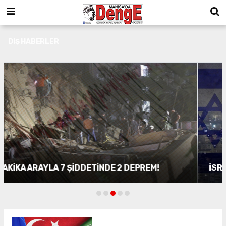
DIŞ HABERLER
İSRAİL, LÜBNAN’I VURDU