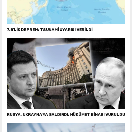
7.8'LİK DEPREM: TSUNAMİ UYARISI VERİLDİ
RUSYA, UKRAYNA’YA SALDIRDI: HÜKÜMET BİNASI VURULDU