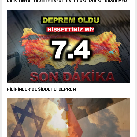
FİLİSTİN’DE TARİHİ GÜN: REHİNELER SERBEST BIRAKIYOR
FİLİPİNLER’DE ŞİDDETLİ DEPREM