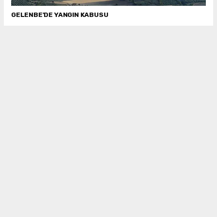
GELENBE'DE YANGIN KABUSU
O İLÇENİN EMNİYET MÜDÜRÜ DEĞİŞTİ