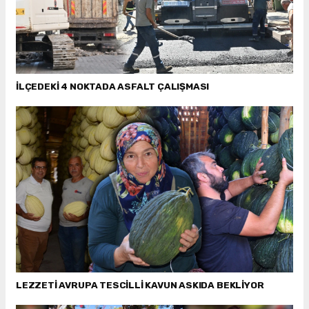
İLÇEDEKİ 4 NOKTADA ASFALT ÇALIŞMASI
LEZZETİ AVRUPA TESCİLLİ KAVUN ASKIDA BEKLİYOR