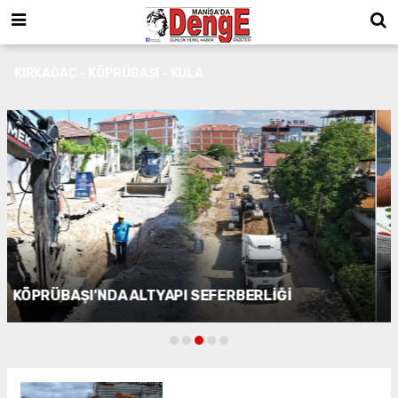
KIRKAĞAÇ - KÖPRÜBAŞI - KULA
KÖPRÜBAŞI ÇİLEĞİNDE BARAJ BEREKETİ