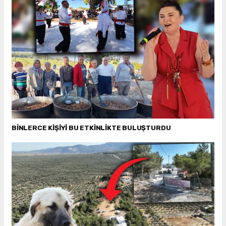
BİNLERCE KİŞİYİ BU ETKİNLİKTE BULUŞTURDU