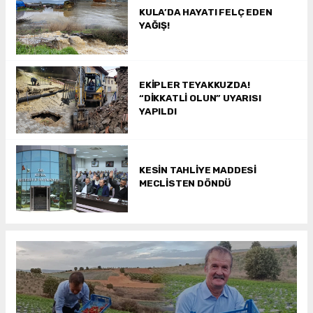
KULA’DA HAYATI FELÇ EDEN
YAĞIŞ!
EKİPLER TEYAKKUZDA!
“DİKKATLİ OLUN” UYARISI
YAPILDI
KESİN TAHLİYE MADDESİ
MECLİSTEN DÖNDÜ