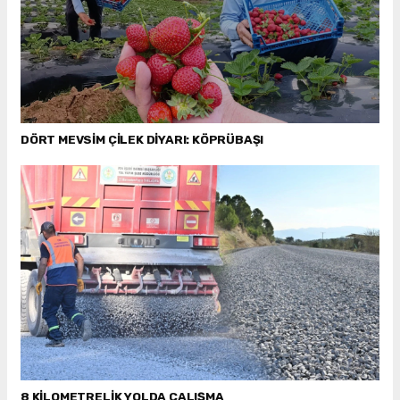
DÖRT MEVSİM ÇİLEK DİYARI: KÖPRÜBAŞI
8 KİLOMETRELİK YOLDA ÇALIŞMA