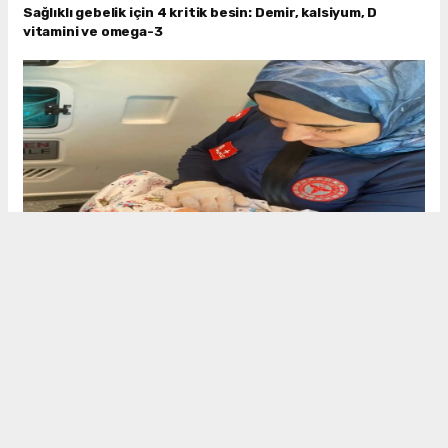
Sağlıklı gebelik için 4 kritik besin: Demir, kalsiyum, D
vitamini ve omega-3
Şırnak’ta anne hastaneye yetişemedi, sağlık ekibi bebeği
ambulansta doğurttu