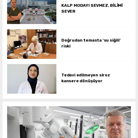
KALP MODAYI SEVMEZ, BİLİMİ
SEVER
Doğrudan temasta ‘su siğili’
riski
Tedavi edilmeyen siroz
kansere dönüşüyor