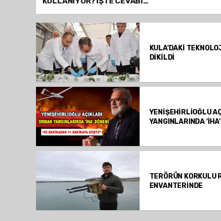
KULLANIYOR? İŞTE CEVABI…
KULA'DAKİ TEKNOLOJ
DİKİLDİ
YENİŞEHİRLİOĞLU AÇ
YANGINLARINDA 'İHA
TERÖRÜN KORKULU 
ENVANTERİNDE