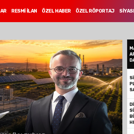
LAR
RESMİ İLAN
ÖZEL HABER
ÖZEL RÖPORTAJ
SİYAS
Mİ
M
A
D
S
P
S
D
S
B
H