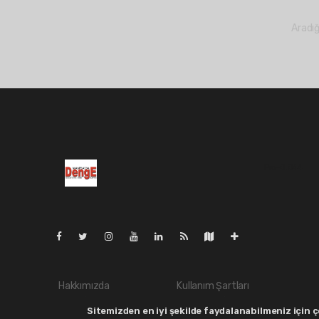
Aradığ
Pro-0.044
Hakkımızda
Kullanım Şartları
Yayın İlkeleri
Whatsapp İhbar
Sitemizden en iyi şekilde faydalanabilmeniz için çe
Veri Politikası
Haber Gönder