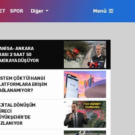
ET
SPOR
Diğer
Menü
ANİSA- ANKARA
RASI 2 SAAT 50
AKİKAYA DÜŞÜYOR
İSTEM ÇÖKTÜ! HANGİ
LATFORMLARA ERİŞİM
AĞLANAMIYOR?
İJİTAL DÖNÜŞÜM
ÜRECİ
ÜYÜKŞEHİR’DE
IZLANIYOR