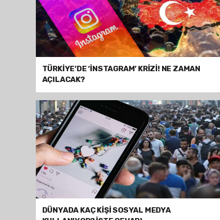
TÜRKİYE’DE ‘İNSTAGRAM’ KRİZİ! NE ZAMAN
AÇILACAK?
DÜNYADA KAÇ KİŞİ SOSYAL MEDYA