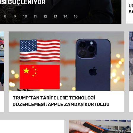
NA KALİTEYİ ÜRETİYOR
U
S
8
9
10
11
12
13
14
15
TRUMP'TAN TARİFELERE TEKNOLOJİ
DÜZENLEMESİ: APPLE ZAMDAN KURTULDU