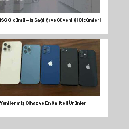
İSG Ölçümü – İş Sağlığı ve Güvenliği Ölçümleri
Yenilenmiş Cihaz ve En Kaliteli Ürünler