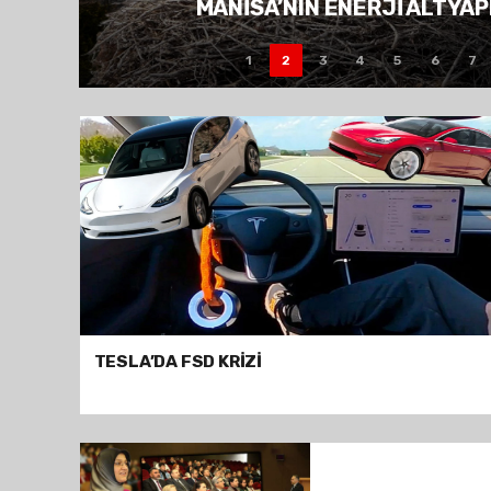
GÖKTAŞ MARKASI 1983'TEN BU YA
1
2
3
4
5
6
7
TESLA’DA FSD KRİZİ