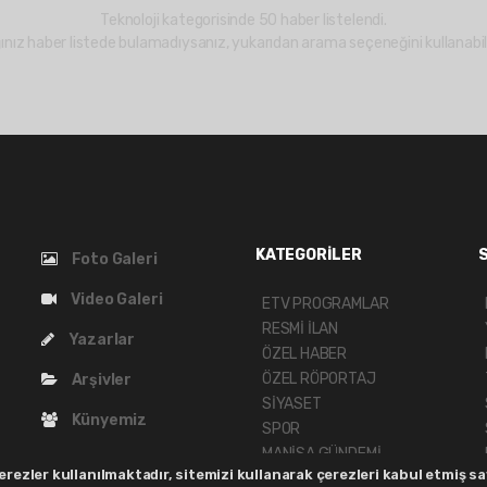
Teknoloji kategorisinde 50 haber listelendi.
ınız haber listede bulamadıysanız, yukarıdan arama seçeneğini kullanabili
KATEGORİLER
Foto Galeri
Video Galeri
ETV PROGRAMLAR
RESMİ İLAN
Yazarlar
ÖZEL HABER
ÖZEL RÖPORTAJ
Arşivler
SİYASET
Künyemiz
SPOR
MANİSA GÜNDEMİ
Bize Ulaşın
rezler kullanılmaktadır, sitemizi kullanarak çerezleri kabul etmiş say