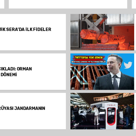
İK SERA’DA İLK FİDELER
IKLADI: ORMAN
' DÖNEMİ
RÜYASI JANDARMANIN