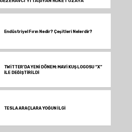
GEZERAVCI'YI TAŞIYAN ROKET UZAYA
FIRLATILACAK
Endüstriyel Fırın Nedir? Çeşitleri Nelerdir?
TWİTTER’DA YENİ DÖNEM: MAVİ KUŞ LOGOSU “X”
İLE DEĞİŞTİRİLDİ
TESLA ARAÇLARA YOĞUN İLGİ