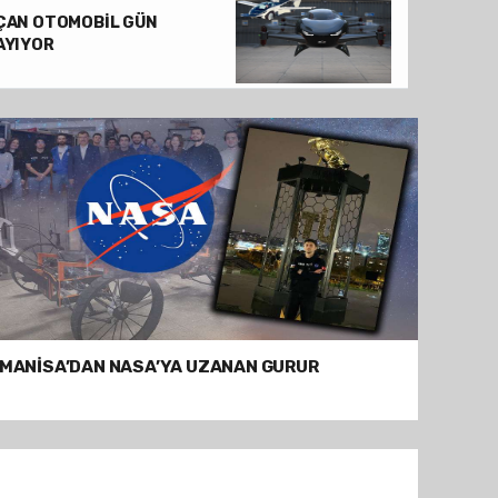
YAPAY ZEKA DESTEKLİ TANITIM FİLMİ BEĞEN
ÇAN OTOMOBİL GÜN
AYIYOR
MANİSA’DAN NASA’YA UZANAN GURUR