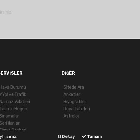
rsiniz.
SERVİSLER
DİĞER
Hava Durumu
Sitede Ara
YYol ve Trafik
Anketler
Namaz Vakitleri
Biyografiler
Tarihte Bugün
Rüya Tabirleri
Sinamalar
Astroloji
Seri İlanlar
Firma Rehberi
lırsınız.
Detay
Tamam
Gazete Manşetleri