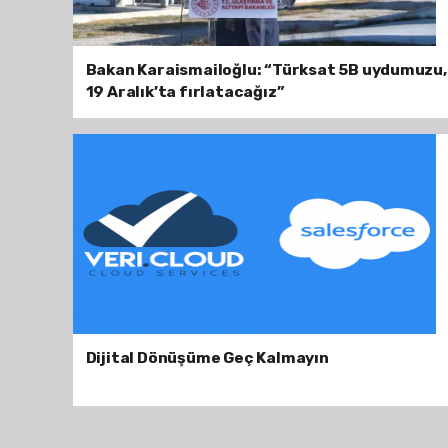
Bakan Karaismailoğlu: “Türksat 5B uydumuzu,
19 Aralık’ta fırlatacağız”
Dijital Dönüşüme Geç Kalmayın