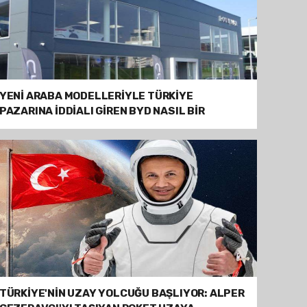
YENİ ARABA MODELLERİYLE TÜRKİYE
PAZARINA İDDİALI GİREN BYD NASIL BİR
MARKA?
TÜRKİYE'NİN UZAY YOLCUĞU BAŞLIYOR: ALPER