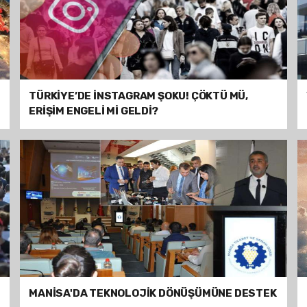
TÜRKİYE’DE İNSTAGRAM ŞOKU! ÇÖKTÜ MÜ,
ERİŞİM ENGELİ Mİ GELDİ?
MANİSA'DA TEKNOLOJİK DÖNÜŞÜMÜNE DESTEK