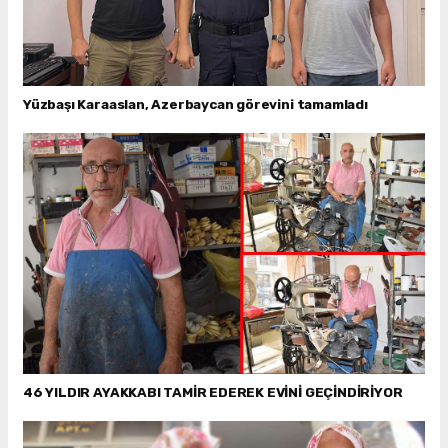
Yüzbaşı Karaaslan, Azerbaycan görevini tamamladı
46 YILDIR AYAKKABI TAMİR EDEREK EVİNİ GEÇİNDİRİYOR