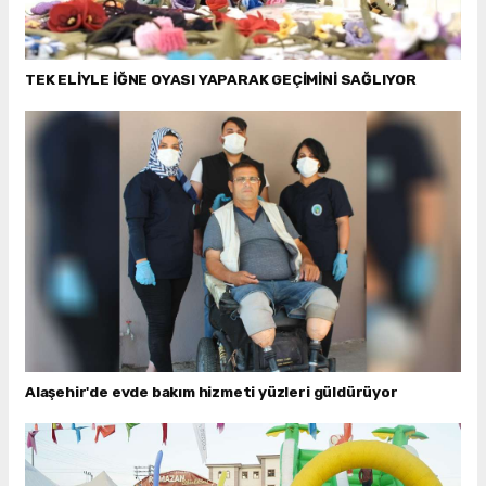
TEK ELİYLE İĞNE OYASI YAPARAK GEÇİMİNİ SAĞLIYOR
Alaşehir'de evde bakım hizmeti yüzleri güldürüyor