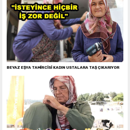
BEYAZ EŞYA TAMİRCİSİ KADIN USTALARA TAŞ ÇIKARIYOR