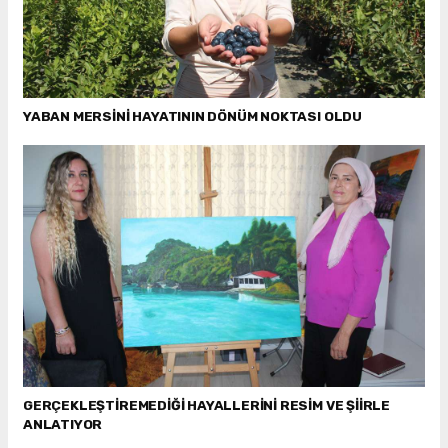
YABAN MERSİNİ HAYATININ DÖNÜM NOKTASI OLDU
GERÇEKLEŞTİREMEDİĞİ HAYALLERİNİ RESİM VE ŞİİRLE
ANLATIYOR