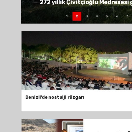
ŞEHZADELERDE SANAT DOL
1
2
3
4
5
6
7
Denizli’de nostalji rüzgarı