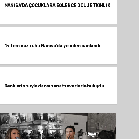
MANİSA'DA ÇOCUKLARA EĞLENCE DOLU ETKİNLİK
15 Temmuz ruhu Manisa’da yeniden canlandı
Renklerin suyla dansı sanatseverlerle buluştu