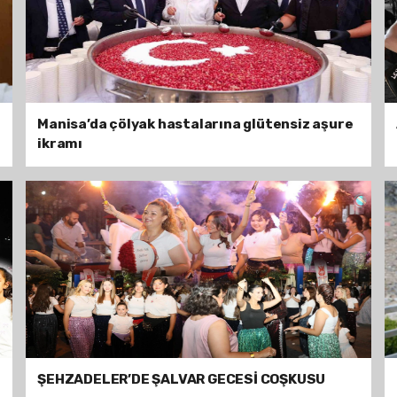
Manisa’da çölyak hastalarına glütensiz aşure
ikramı
ŞEHZADELER’DE ŞALVAR GECESİ COŞKUSU