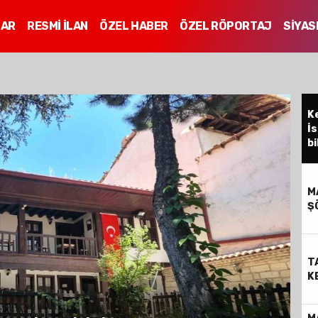
LAR
RESMİ İLAN
ÖZEL HABER
ÖZEL RÖPORTAJ
SİYAS
Mİ
K
İs
bi
M
Ş
T
K