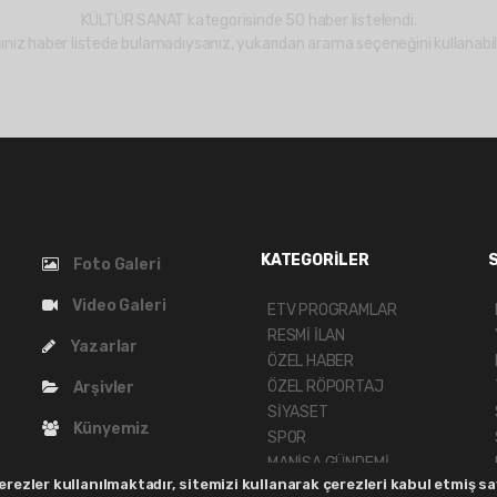
KÜLTÜR SANAT kategorisinde 50 haber listelendi.
ınız haber listede bulamadıysanız, yukarıdan arama seçeneğini kullanabili
KATEGORİLER
Foto Galeri
Video Galeri
ETV PROGRAMLAR
RESMİ İLAN
Yazarlar
ÖZEL HABER
ÖZEL RÖPORTAJ
Arşivler
SİYASET
Künyemiz
SPOR
MANİSA GÜNDEMİ
Bize Ulaşın
rezler kullanılmaktadır, sitemizi kullanarak çerezleri kabul etmiş say