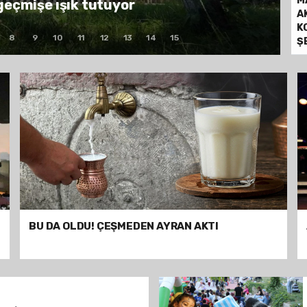
M
U ETKİNLİKLER
A
K
8
9
10
11
12
13
14
15
Ş
BU DA OLDU! ÇEŞMEDEN AYRAN AKTI