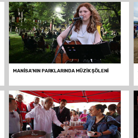
MANİSA’NIN PARKLARINDA MÜZİK ŞÖLENİ