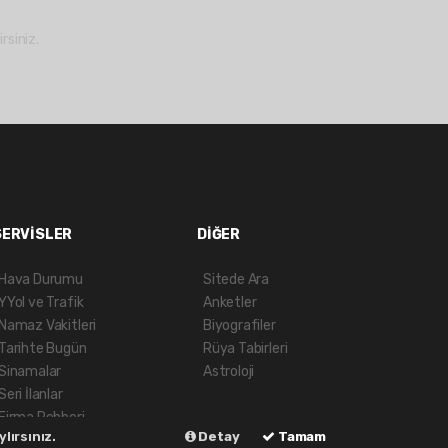
rsiniz.
SERVİSLER
DİĞER
Hava Durumu
Sitede Ara
YYol ve Trafik
Anketler
Namaz Vakitleri
Biyografiler
Tarihte Bugün
Rüya Tabirleri
Sinamalar
Astroloji
Seri İlanlar
Firma Rehberi
lırsınız.
Detay
Tamam
Gazete Manşetleri