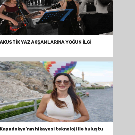
AKUSTİK YAZ AKŞAMLARINA YOĞUN İLGİ
Kapadokya’nın hikayesi teknoloji ile buluştu