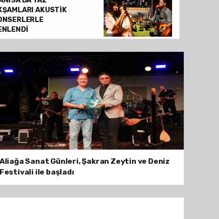
ANİSA’DA YAZ
HALK KÜTÜPHANESİ 500 BİN ZİYARETÇİYİ 
KŞAMLARI AKUSTİK
ONSERLERLE
ENLENDİ
Aliağa Sanat Günleri, Şakran Zeytin ve Deniz
Festivali ile başladı