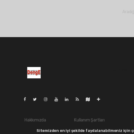
Aradığ
Pro-0.038
Hakkımızda
Kullanım Şartları
Yayın İlkeleri
Whatsapp İhbar
Sitemizden en iyi şekilde faydalanabilmeniz için çe
Veri Politikası
Haber Gönder