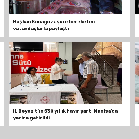
Başkan Kocagöz aşure bereketini
vatandaşlarla paylaştı
II. Beyazıt’ın 530 yıllık hayır şartı Manisa’da
yerine getirildi