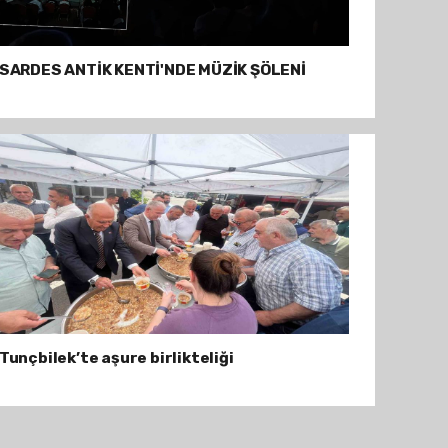
SARDES ANTİK KENTİ'NDE MÜZİK ŞÖLENİ
Tunçbilek’te aşure birlikteliği