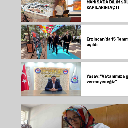
MANİSA'DA BİLİM ŞÖ
KAPILARINI AÇTI
Erzincan’da 15 Tem
açıldı
Yasav: "Vatanımıza g
vermeyeceğiz"