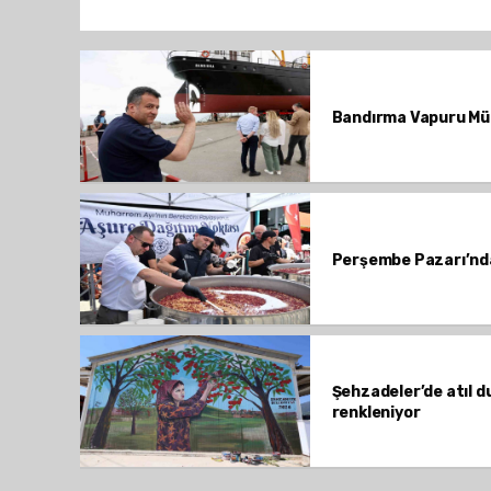
Bandırma Vapuru Müz
Perşembe Pazarı’nda 
Şehzadeler’de atıl d
renkleniyor