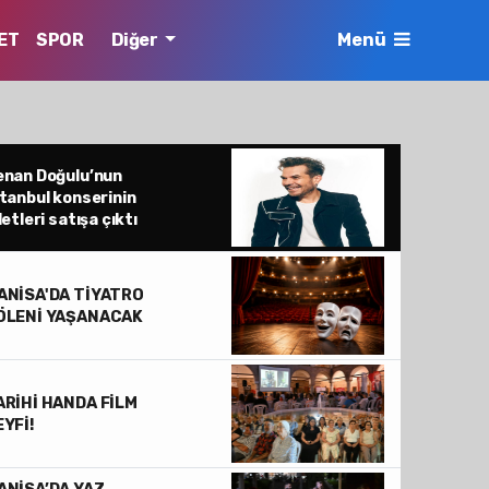
ET
SPOR
Diğer
Menü
enan Doğulu’nun
tanbul konserinin
letleri satışa çıktı
ANİSA'DA TİYATRO
ÖLENİ YAŞANACAK
ARİHİ HANDA FİLM
EYFİ!