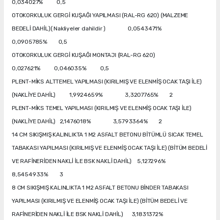
0,034027% 0,5
OTOKORKULUK GERGİ KUŞAĞI YAPILMASI (RAL-RG 620) (MALZEME
BEDELİ DAHİL)( Nakliyeler dahildir ) 0,0543471%
0,0905785% 0,5
OTOKORKULUK GERGİ KUŞAĞI MONTAJI (RAL-RG 620)
0,027621% 0,046035% 0,5
PLENT-MİKS ALTTEMEL YAPILMASI (KIRILMIŞ VE ELENMİŞ OCAK TAŞI İLE)
(NAKLİYE DAHİL) 1,9924659% 3,3207765% 2
PLENT-MİKS TEMEL YAPILMASI (KIRILMIŞ VE ELENMİŞ OCAK TAŞI İLE)
(NAKLİYE DAHİL) 2,1476018% 3,5793364% 2
14 CM SIKIŞMIŞ KALINLIKTA 1 M2 ASFALT BETONU BİTÜMLÜ SICAK TEMEL
TABAKASI YAPILMASI (KIRILMIŞ VE ELENMİŞ OCAK TAŞI İLE) (BİTÜM BEDELİ
VE RAFİNERİDEN NAKLİ İLE BSK NAKLİ DAHİL) 5,127296%
8,5454933% 3
8 CM SIKIŞMIŞ KALINLIKTA 1 M2 ASFALT BETONU BİNDER TABAKASI
YAPILMASI (KIRILMIŞ VE ELENMİŞ OCAK TAŞI İLE) (BİTÜM BEDELİ VE
RAFİNERİDEN NAKLİ İLE BSK NAKLİ DAHİL) 3,1831372%