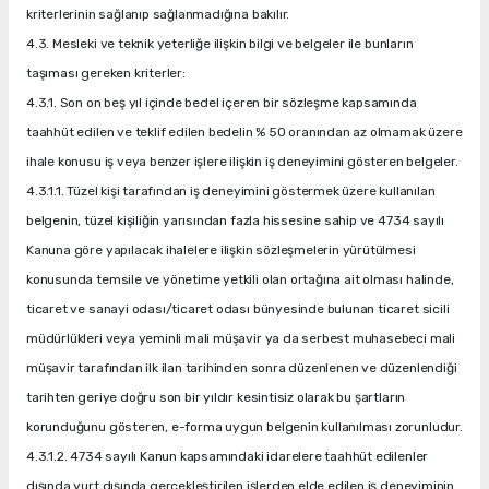
kriterlerinin sağlanıp sağlanmadığına bakılır.
4.3. Mesleki ve teknik yeterliğe ilişkin bilgi ve belgeler ile bunların
taşıması gereken kriterler:
4.3.1. Son on beş yıl içinde bedel içeren bir sözleşme kapsamında
taahhüt edilen ve teklif edilen bedelin % 50 oranından az olmamak üzere
ihale konusu iş veya benzer işlere ilişkin iş deneyimini gösteren belgeler.
4.3.1.1. Tüzel kişi tarafından iş deneyimini göstermek üzere kullanılan
belgenin, tüzel kişiliğin yarısından fazla hissesine sahip ve 4734 sayılı
Kanuna göre yapılacak ihalelere ilişkin sözleşmelerin yürütülmesi
konusunda temsile ve yönetime yetkili olan ortağına ait olması halinde,
ticaret ve sanayi odası/ticaret odası bünyesinde bulunan ticaret sicili
müdürlükleri veya yeminli mali müşavir ya da serbest muhasebeci mali
müşavir tarafından ilk ilan tarihinden sonra düzenlenen ve düzenlendiği
tarihten geriye doğru son bir yıldır kesintisiz olarak bu şartların
korunduğunu gösteren, e-forma uygun belgenin kullanılması zorunludur.
4.3.1.2. 4734 sayılı Kanun kapsamındaki idarelere taahhüt edilenler
dışında yurt dışında gerçekleştirilen işlerden elde edilen iş deneyiminin