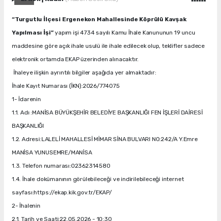
“Turgutlu İlçesi Ergenekon Mahallesinde Köprülü Kavşak
Yapılması İşi”
yapım işi 4734 sayılı Kamu İhale Kanununun 19 uncu
maddesine göre açık ihale usulü ile ihale edilecek olup, teklifler sadece
elektronik ortamda EKAP üzerinden alınacaktır.
İhaleye ilişkin ayrıntılı bilgiler aşağıda yer almaktadır:
İhale Kayıt Numarası (İKN):2026/774075
1- İdarenin
1.1. Adı :MANİSA BÜYÜKŞEHİR BELEDİYE BAŞKANLIĞI FEN İŞLERİ DAİRESİ
BAŞKANLIĞI
1.2. Adresi:LALELİ MAHALLESİ MİMAR SİNA BULVARI NO:242/A Y.Emre
MANİSA YUNUSEMRE/MANİSA
1.3. Telefon numarası:02362314580
1.4. İhale dokümanının görülebileceği ve indirilebileceği internet
sayfası:https://ekap.kik.gov.tr/EKAP/
2- İhalenin
2.1. Tarih ve Saati:22.05.2026 - 10:30