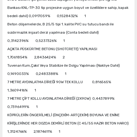
Bankası KNL-TP-30 tip projesine uygun boyut ve özelliklere sahip, kapak
bedeli dahil) 0,0917059% 0,1528432% 1
Beton döşemelerde, B 25/5 tipi 1. kalite PVC su tutucu bandı ile
sızdırmazlık inşaat derzi yapılması (Conta bedeli dahil)
0,3142396% 0,5237326% 1
AÇIKTA PÜSKÜRTME BETONU (SHOTCRETE) YAPILMASI
1,7061854% 2,8436424% 2
Tuvenan Kum,Çakıl Veya Stabilize ile Dolgu Yapılması (Nakliye Dahil)
0,1490033% 0,2483388% 1
7 METRE AYDINLATMA DİREĞİ 90W TEK KOLLU 0,816565%
1,3609416% 1
7 METRE ÇİFT KOLLU AYDINLATMA DİREĞİ (2X90W) 0,4437899%
0,7396499% 1
KÖPRÜLERİN ÖNGERİLMELİ (ÖNÇEKİM-ARTÇEKİM) BOYUNA VE ENİNE
KİRİŞLERİNDE HER DOZDA DEMİRLİ BETON (C 45/55 HAZIR BETON HARCI)
1,3124766% 2,1874611% 1