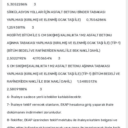
5,3052286% 3
SİRKÜLASYON YOLLARI İÇİN ASFALT BETONU BİNDER TABAKASI
YAPILMASI (KIRILMIŞ VE ELENMİŞ OCAK TAŞI İLE) 0,7556286%
1,2593811% 3
MODİFİYE BİTÜM İLE 5 CM SIKIŞMIŞ KALINLIKTA 1 M2 ASFALT BETONU
AŞINMA TABAKASI YAPILMASI (KIRILMIŞ VE ELENMİŞ OCAK TAŞI İLE) (TİP-1)
(BİTÜM BEDELİ VE RAFİNERİDEN NAKLİ İLE BSK NAKLİ DAHİL)
2,5022192% 4,1703654% 3
5 CM SIKIŞMIŞ KALINLIKTA 1 M2 ASFALT BETONU AŞINMA TABAKASI
YAPILMASI (KIRILMIŞ VE ELENMİŞ OCAK TAŞI İLE) (TİP-1) (BİTÜM BEDELİ VE
RAFİNERİDEN NAKLİ İLE BSK NAKLİ DAHİL) 1,5485513%
2,5809188% 3
6- İhaleye sadece yerli istekliler katılabilecektir.
7- İhaleye teklif verecek olanların, EKAP hesabına giriş yaparak ihale
dokümanını indirmeleri zorunludur.
8-Teklifler, EKAP üzerinden teklif mektubu ile ihaleye katılım belgesi ve
diğer ekler kullanılarak hazırlanacak ve e-imza ile imzalanarak ihale tarih