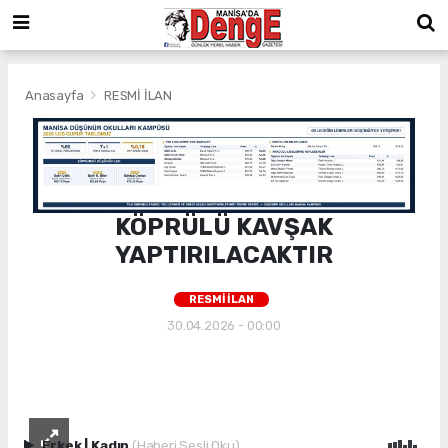
Anasayfa
RESMİ İLAN
KÖPRÜLÜ KAVŞAK
YAPTIRILACAKTIR
RESMİ İLAN
30.04.2026 - 00:00
Erkek
|
Kadın
(Haberi Sesli Oku)