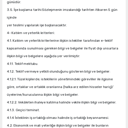
günüdür.
3.5. İşe başlama tarihi:Sözleşmenin imzalandığı tarihten itibaren 5 gün
içinde
yer teslimi yapılarak işe başlanacaktır.
4- Katılım ve yeterlik kriterleri:
4.1. Katılım ve yeterlik kriterlerine ilişkin istekliler tarafından e-teklif
kapsamında sunulması gereken bilgi ve belgeler ile fiyat dışı unsurlara
ilişkin bilgi ve belgelere aşağıda yer verilmiştir:
4.1.1. Teklif mektubu.
4.1.2. Teklif vermeye yetkili olunduğunu gösteren bilgi ve belgeler:
4.1.2.1. Tüzel kişilerde; isteklilerin yönetimindeki görevliler ile ilgisine
göre, ortaklar ve ortaklık oranlarına (halka arz edilen hisseler hariç)/
üyelerine/kurucularına ilişkin bilgi ve belgeler.
4.1.2.2. Vekâleten ihaleye katılma halinde vekile ilişkin bilgi ve belgeler.
4.1.3. Geçici teminat.
4.1.4 İsteklinin iş ortaklığı olması halinde iş ortaklığı beyannamesi.
4.2. Ekonomik ve mali yeterliğe ilişkin bilgi ve belgeler ile bunların