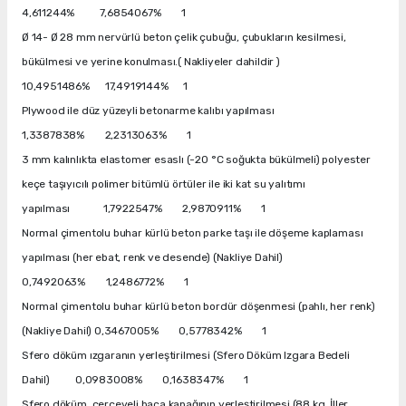
4,611244% 7,6854067% 1
Ø 14- Ø 28 mm nervürlü beton çelik çubuğu, çubukların kesilmesi,
bükülmesi ve yerine konulması.( Nakliyeler dahildir )
10,4951486% 17,4919144% 1
Plywood ile düz yüzeyli betonarme kalıbı yapılması
1,3387838% 2,2313063% 1
3 mm kalınlıkta elastomer esaslı (-20 °C soğukta bükülmeli) polyester
keçe taşıyıcılı polimer bitümlü örtüler ile iki kat su yalıtımı
yapılması 1,7922547% 2,9870911% 1
Normal çimentolu buhar kürlü beton parke taşı ile döşeme kaplaması
yapılması (her ebat, renk ve desende) (Nakliye Dahil)
0,7492063% 1,2486772% 1
Normal çimentolu buhar kürlü beton bordür döşenmesi (pahlı, her renk)
(Nakliye Dahil) 0,3467005% 0,5778342% 1
Sfero döküm ızgaranın yerleştirilmesi (Sfero Döküm Izgara Bedeli
Dahil) 0,0983008% 0,1638347% 1
Sfero döküm, çerçeveli baca kapağının yerleştirilmesi (88 kg, İller