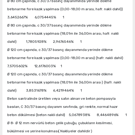
Ø 80 cm çapında, c 30/37 basınç dayanımında yerinde dökme
betonarme fore kazık yapılması (0,00-18,00 m arası, hafr. nakli dahil))
3,6452667% 6,0754445% 1
Ø 80 cm çapında, c 30/37 basınç dayanımında yerinde dökme
betonarme fore kazık yapılması (18,01m ile 36,00m arası, hafr. nakli
dahil) 1,7805928% 2,9676546% 1
Ø 120 cm çapında, c 30/37 basınç dayanımında yerinde dökme
betonarme fore kazık yapılması (0,00-18,00 m arası) (hafr. nakli dahil)
7,5705602% 12,6176003% 1
Ø 120 cm çapında, c 30/37 basınç dayanımında yerinde dökme
betonarme fore kazık yapılması (18,01m ile 36,00m arası ) (hafr. nakli
dahil) 3,8531678% 6,4219464% 1
Beton santralinde üretilen veya satın alınan ve beton pompasıyla
basılan, C 30/37 basınç dayanım sınıfında, gri renkte, normal hazır
beton dökülmesi (beton nakli dahil) 5,0678938% 8,4464896% 1
Ø 8- Ø 12 mm nervürlü beton çelik çubuğu, çubukların kesilmesi,
bükülmesi ve yerine konulması( Nakliyeler dahildir )