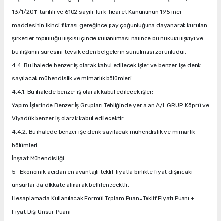
13/1/2011 tarihli ve 6102 sayılı Türk Ticaret Kanununun 195 inci
maddesinin ikinci fıkrası gereğince pay çoğunluğuna dayanarak kurulan
şirketler topluluğu ilişkisi içinde kullanılması halinde bu hukuki ilişkiyi ve
bu ilişkinin süresini tevsik eden belgelerin sunulması zorunludur.
4.4. Bu ihalede benzer iş olarak kabul edilecek işler ve benzer işe denk
sayılacak mühendislik ve mimarlık bölümleri:
4.4.1. Bu ihalede benzer iş olarak kabul edilecek işler:
Yapım İşlerinde Benzer İş Grupları Tebliğinde yer alan A/I. GRUP: Köprü ve
Viyadük benzer iş olarak kabul edilecektir.
4.4.2. Bu ihalede benzer işe denk sayılacak mühendislik ve mimarlık
bölümleri:
İnşaat Mühendisliği
5- Ekonomik açıdan en avantajlı teklif fiyatla birlikte fiyat dışındaki
unsurlar da dikkate alınarak belirlenecektir.
Hesaplamada Kullanılacak Formül:Toplam Puan=Teklif Fiyatı Puanı +
Fiyat Dışı Unsur Puanı