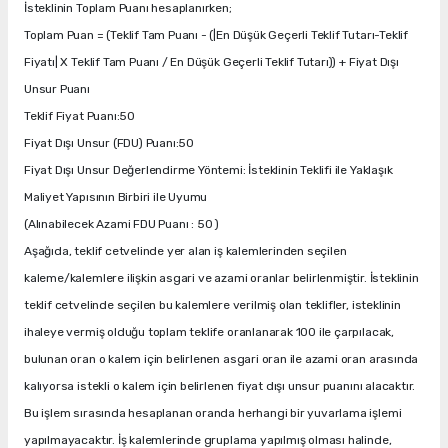
İsteklinin Toplam Puanı hesaplanırken;
Toplam Puan = (Teklif Tam Puanı - (|En Düşük Geçerli Teklif Tutarı-Teklif
Fiyatı| X Teklif Tam Puanı / En Düşük Geçerli Teklif Tutarı)) + Fiyat Dışı
Unsur Puanı
Teklif Fiyat Puanı:50
Fiyat Dışı Unsur (FDU) Puanı:50
Fiyat Dışı Unsur Değerlendirme Yöntemi: İsteklinin Teklifi ile Yaklaşık
Maliyet Yapısının Birbiri ile Uyumu
(Alınabilecek Azami FDU Puanı : 50 )
Aşağıda, teklif cetvelinde yer alan iş kalemlerinden seçilen
kaleme/kalemlere ilişkin asgari ve azami oranlar belirlenmiştir. İsteklinin
teklif cetvelinde seçilen bu kalemlere verilmiş olan teklifler, isteklinin
ihaleye vermiş olduğu toplam teklife oranlanarak 100 ile çarpılacak,
bulunan oran o kalem için belirlenen asgari oran ile azami oran arasında
kalıyorsa istekli o kalem için belirlenen fiyat dışı unsur puanını alacaktır.
Bu işlem sırasında hesaplanan oranda herhangi bir yuvarlama işlemi
yapılmayacaktır. İş kalemlerinde gruplama yapılmış olması halinde,