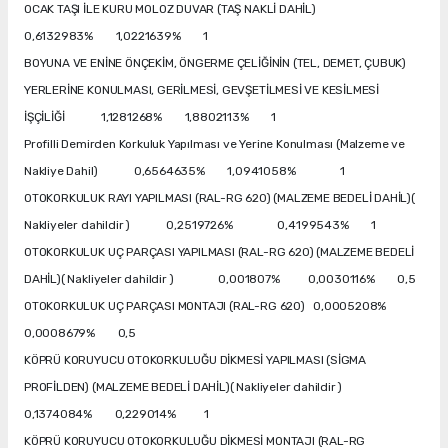
OCAK TAŞI İLE KURU MOLOZ DUVAR (TAŞ NAKLİ DAHİL)
0,6132983% 1,0221639% 1
BOYUNA VE ENİNE ÖNÇEKİM, ÖNGERME ÇELİĞİNİN (TEL, DEMET, ÇUBUK)
YERLERİNE KONULMASI, GERİLMESİ, GEVŞETİLMESİ VE KESİLMESİ
İŞÇİLİĞİ 1,1281268% 1,8802113% 1
Profilli Demirden Korkuluk Yapılması ve Yerine Konulması (Malzeme ve
Nakliye Dahil) 0,6564635% 1,0941058% 1
OTOKORKULUK RAYI YAPILMASI (RAL-RG 620) (MALZEME BEDELİ DAHİL)(
Nakliyeler dahildir ) 0,2519726% 0,4199543% 1
OTOKORKULUK UÇ PARÇASI YAPILMASI (RAL-RG 620) (MALZEME BEDELİ
DAHİL)( Nakliyeler dahildir ) 0,001807% 0,0030116% 0,5
OTOKORKULUK UÇ PARÇASI MONTAJI (RAL-RG 620) 0,0005208%
0,0008679% 0,5
KÖPRÜ KORUYUCU OTOKORKULUĞU DİKMESİ YAPILMASI (SİGMA
PROFİLDEN) (MALZEME BEDELİ DAHİL)( Nakliyeler dahildir )
0,1374084% 0,229014% 1
KÖPRÜ KORUYUCU OTOKORKULUĞU DİKMESİ MONTAJI (RAL-RG