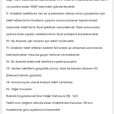
ve saatine kadar EKAP üzerinden gönderilecektir.
9- İstekliler tekliflerini, her bir iş kaleminin miktarı ile bu iş kalemleri için
teklif edilen birim fiyatların çarpımı sonucu bulunan toplam bedel
üzerinden teklif birim fiyat şeklinde vereceklerdir. İhale sonucunda,
üzerine ihale yapılan istekliyle birim fiyat sözleşme imzalanacaktır.
10- Bu ihalede, işin tamamı için teklif verilecektir.
11- İstekliler teklif ettikleri bedelin %3’ünden az olmamak üzere kendi
belirleyecekleri tutarda geçici teminat vereceklerdir.
12- Bu ihalede elektronik eksiltme yapılmayacaktır.
13- Verilen tekliflerin geçerlilik süresi, ihale tarihinden itibaren 90
(Doksan) takvim günüdür.
14- Konsorsiyum olarak ihaleye teklif verilemez.
15- Diğer hususlar:
İhalede Uygulanacak Sınır Değer Katsayısı (N) : 1,20
Teklifi sınır değerin altında kalan isteklilerden Kanunun 38 inci
maddesine göre açıklama istenecektir.