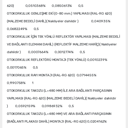
620) 0,0510368% 0,0850613% 0,5
OTOKORKULUK GENLEŞME EKİ (0-80 mm.) YAPILMASI (RAL-RG 620)
(MALZEME BEDELİ DAHİL)( Nakliyeler dahildir ) 0,040935%
0,0682249% 0,5
OTOKORKULUK İÇİN TEK YÖNLÜ REFLEKTÖR YAPILMASI (MALZEME BEDELİ
VE BAĞLANTI ELEMANI DAHİL) (REFLEKTİF MALZEME HARİÇ)( Nakliyeler
dahildir ) 0,0007664% 0,0012774% 0,5
OTOKORKULUK REFLEKTÖRÜ MONTAJI (TEK YÖNLÜ) 0,0010239%
0,0017065% 0,5
OTOKORKULUK RAYI MONTAJI (RAL-RG 620) 0,0714455%
0,1190758% 1
OTOKORKULUK TAKOZU (L=480 MM) İLE ARA BAĞLANTI PARÇASININ
YAPILMASI (RAL-RG 620) (MALZEME BEDELİ DAHİL)( Nakliyeler dahildir
) 0,0592159% 0,0986932% 0,5
OTOKORKULUK TAKOZU (L=480 MM) VE ARA BAĞLANTI PARÇASININ
(BAĞLANTI PLAKASI DAHİL) MONTAJI (RAL-RG 620) 0,0204162%