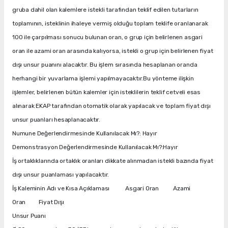
gruba dahil olan kalemlere istekli tarafından teklif edilen tutarların
toplamının, isteklinin ihaleye vermiş olduğu toplam teklife oranlanarak
100 ile çarpılması sonucu bulunan oran, o grup için belirlenen asgari
oran ile azami oran arasında kalıyorsa, istekli o grup için belirlenen fiyat
dışı unsur puanını alacaktır. Bu işlem sırasında hesaplanan oranda
herhangi bir yuvarlama işlemi yapılmayacaktır.Bu yönteme ilişkin
işlemler, belirlenen bütün kalemler için isteklilerin teklif cetveli esas
alınarak EKAP tarafından otomatik olarak yapılacak ve toplam fiyat dışı
unsur puanları hesaplanacaktır.
Numune Değerlendirmesinde Kullanılacak Mı?: Hayır
Demonstrasyon Değerlendirmesinde Kullanılacak Mı?:Hayır
İş ortaklıklarında ortaklık oranları dikkate alınmadan istekli bazında fiyat
dışı unsur puanlaması yapılacaktır.
İş Kaleminin Adı ve Kısa Açıklaması Asgari Oran Azami
Oran Fiyat Dışı
Unsur Puanı