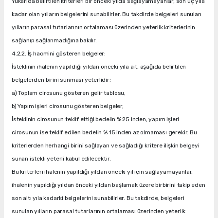
Yukarıda belirtilen kriterleri bir önceki yılda sağlayamayanlar, son üç yıla
kadar olan yılların belgelerini sunabilirler. Bu takdirde belgeleri sunulan
yılların parasal tutarlarının ortalaması üzerinden yeterlik kriterlerinin
sağlanıp sağlanmadığına bakılır.
4.2.2. İş hacmini gösteren belgeler:
İsteklinin ihalenin yapıldığı yıldan önceki yıla ait, aşağıda belirtilen
belgelerden birini sunması yeterlidir;
a) Toplam cirosunu gösteren gelir tablosu,
b) Yapım işleri cirosunu gösteren belgeler,
İsteklinin cirosunun teklif ettiği bedelin % 25 inden, yapım işleri
cirosunun ise teklif edilen bedelin % 15 inden az olmaması gerekir. Bu
kriterlerden herhangi birini sağlayan ve sağladığı kritere ilişkin belgeyi
sunan istekli yeterli kabul edilecektir.
Bu kriterleri ihalenin yapıldığı yıldan önceki yıl için sağlayamayanlar,
ihalenin yapıldığı yıldan önceki yıldan başlamak üzere birbirini takip eden
son altı yıla kadarki belgelerini sunabilirler. Bu takdirde, belgeleri
sunulan yılların parasal tutarlarının ortalaması üzerinden yeterlik