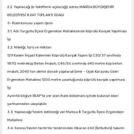
2.2. Yapılacağı (e-tekliflerin açılacağı) adres:MANİSA BÜYÜKŞEHİR
BELEDİYESİ 8.KAT TOPLANTI ODASI
3- İhale konusu yapım işinin
3.1. Adı :Turgutlu İlçesi Ergenekon Mahallesinde Köprülü Kavşak Yapılması
İşi
3.2. Niteliği, türü ve miktarı:
129 Kalem İnşaat Kalemleri Köprülü Kavşak Yapım İşi C30/37 sınıfında
18772 metreküp Beton İmalatı, C45/55 sınıfında 640 metre küp beton
imalatı, 2040 ton demir donatı yapılarak İzmir - Uşak Karayolu Üzeri
Ergenekon Mahallesi 1200 metre uzunluğunda köprülü kavşak yapılması
İşi
Ayrıntılı bilgiye EKAP’ta yer alan ihale dokümanı içinde bulunan idari
şartnameden ulaşılabilir.
3.3. Yapılacağı/teslim edileceği yer:Manisa İli Turgutlu İlçesi Ergenekon
Mahallesi
3.4. Süresi/teslim tarihi:Yer tesliminden itibaren 240 (İkiYüzKırk) takvim