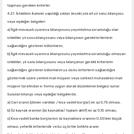
taşıması gereken kriterler:
4.2.1. İsteklinin ihalenin yapıldığı yıldan önceki yıla ait yıl sonu bilançosu
veya eşdeğer belgeleri:
a) İlgili mevzuatı uyarınca bilançosunu yayımlatma zorunluluğu olan
istekliler yıl sonu bilançosunu veya bilançonun gerekli kriterlerin
sağlandığını gösteren bölümlerini,
b) İlgili mevzuatı uyarınca bilançosunu yayımlatma zorunluluğu olmayan
istekliler, yıl sonu bilançosunu veya bilançonun gerekli kriterlerin
sağlandığını gösteren bölümlerini ya da bu kriterlerin sağlandığını
göstermek üzere yeminli mali müşavir veya serbest muhasebeci mali
müşavir tarafından e-forma uygun olarak düzenlenen belgeyi sunar.
Sunulan bilanço veya eşdeğer belgelerde;
a) Cari oranın (dönen varlıklar / kısa vadeli borçlar) en az 0,75 olması,
b) Öz kaynak oranının (öz kaynaklar/ toplam aktif) en az 0,15 olması,
c) Kısa vadeli banka borçlarının öz kaynaklara oranının 0,50’den küçük
olması, yeterlik kriterleridir ve bu üç kriter birlikte aranır.