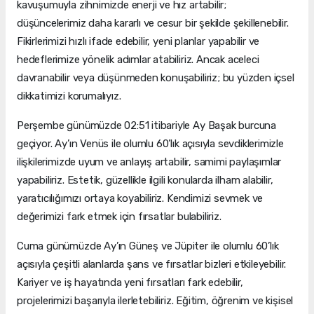
kavuşumuyla zihnimizde enerji ve hız artabilir;
düşüncelerimiz daha kararlı ve cesur bir şekilde şekillenebilir.
Fikirlerimizi hızlı ifade edebilir, yeni planlar yapabilir ve
hedeflerimize yönelik adımlar atabiliriz. Ancak aceleci
davranabilir veya düşünmeden konuşabiliriz; bu yüzden içsel
dikkatimizi korumalıyız.
Perşembe günümüzde 02:51 itibariyle Ay Başak burcuna
geçiyor. Ay’ın Venüs ile olumlu 60’lık açısıyla sevdiklerimizle
ilişkilerimizde uyum ve anlayış artabilir, samimi paylaşımlar
yapabiliriz. Estetik, güzellikle ilgili konularda ilham alabilir,
yaratıcılığımızı ortaya koyabiliriz. Kendimizi sevmek ve
değerimizi fark etmek için fırsatlar bulabiliriz.
Cuma günümüzde Ay’ın Güneş ve Jüpiter ile olumlu 60’lık
açısıyla çeşitli alanlarda şans ve fırsatlar bizleri etkileyebilir.
Kariyer ve iş hayatında yeni fırsatları fark edebilir,
projelerimizi başarıyla ilerletebiliriz. Eğitim, öğrenim ve kişisel