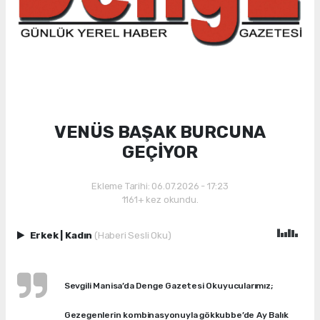
VENÜS BAŞAK BURCUNA
GEÇİYOR
Ekleme Tarihi: 06.07.2026 - 17:23
1161+ kez okundu.
Erkek
|
Kadın
(Haberi Sesli Oku)
Sevgili Manisa’da Denge Gazetesi Okuyucularımız;
Gezegenlerin kombinasyonuyla gökkubbe’de Ay Balık