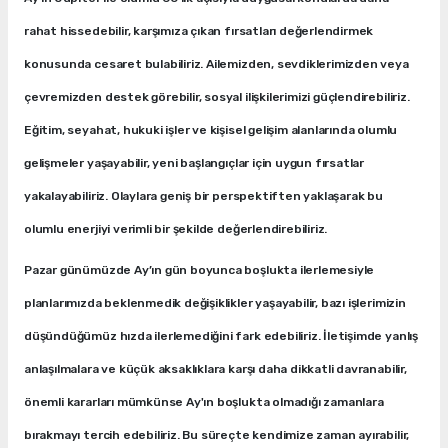
rahat hissedebilir, karşımıza çıkan fırsatları değerlendirmek
konusunda cesaret bulabiliriz. Ailemizden, sevdiklerimizden veya
çevremizden destek görebilir, sosyal ilişkilerimizi güçlendirebiliriz.
Eğitim, seyahat, hukuki işler ve kişisel gelişim alanlarında olumlu
gelişmeler yaşayabilir, yeni başlangıçlar için uygun fırsatlar
yakalayabiliriz. Olaylara geniş bir perspektiften yaklaşarak bu
olumlu enerjiyi verimli bir şekilde değerlendirebiliriz.
Pazar günümüzde Ay’ın gün boyunca boşlukta ilerlemesiyle
planlarımızda beklenmedik değişiklikler yaşayabilir, bazı işlerimizin
düşündüğümüz hızda ilerlemediğini fark edebiliriz. İletişimde yanlış
anlaşılmalara ve küçük aksaklıklara karşı daha dikkatli davranabilir,
önemli kararları mümkünse Ay'ın boşlukta olmadığı zamanlara
bırakmayı tercih edebiliriz. Bu süreçte kendimize zaman ayırabilir,