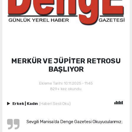
MERKÜR VE JÜPİTER RETROSU
BAŞLIYOR
Ekleme Tarihi: 10.11.2025 - 11:45
829+ kez okundu.
Erkek
|
Kadın
(Haberi Sesli Oku)
Sevgili Manisa’da Denge Gazetesi Okuyucularımız;