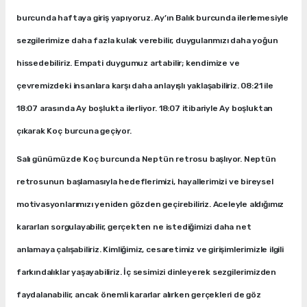
burcunda haftaya giriş yapıyoruz. Ay’ın Balık burcunda ilerlemesiyle
sezgilerimize daha fazla kulak verebilir, duygularımızı daha yoğun
hissedebiliriz. Empati duygumuz artabilir; kendimize ve
çevremizdeki insanlara karşı daha anlayışlı yaklaşabiliriz. 08:21 ile
18:07 arasında Ay boşlukta ilerliyor. 18:07 itibariyle Ay boşluktan
çıkarak Koç burcuna geçiyor.
Salı günümüzde Koç burcunda Neptün retrosu başlıyor. Neptün
retrosunun başlamasıyla hedeflerimizi, hayallerimizi ve bireysel
motivasyonlarımızı yeniden gözden geçirebiliriz. Aceleyle aldığımız
kararları sorgulayabilir, gerçekten ne istediğimizi daha net
anlamaya çalışabiliriz. Kimliğimiz, cesaretimiz ve girişimlerimizle ilgili
farkındalıklar yaşayabiliriz. İç sesimizi dinleyerek sezgilerimizden
faydalanabilir, ancak önemli kararlar alırken gerçekleri de göz