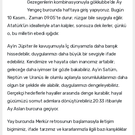
Gezegenlerin kombinasyonuyla gökkubbe’de Ay
Yengeç burcunda haftaya giriş yapıyoruz. Bugün
10 Kasım… Zaman 09:05’te durur; rüzgar bile saygıyla eğilir.
Atatürk’ün idealleriyle atan kalpler, sonsuza dek ilerler, çünkü
o, bu milletin ebedi ışığıdır.
Ay’ın Jüpiter ile kavuşumuyla İç dünyamızla daha barışık
hissedebilir, duygularımızı daha büyük bir sevgiyle ifade
edebiliriz. Kendimize ve hayata olan inancımız artabilir;
geleceğe daha iyimser bir gözle bakabiliriz. Ay’ın Satürn,
Neptün ve Uranüs ile olumlu açılarıyla sorumluluklarımızı daha
olgun bir şekilde ele alabilir, duygularımızı dengeleyebiliriz.
Gerçekçi hedeflerle hayaller arasında denge kurabilir, hayal
gücümüzü somut adımlara dönüştürebiliriz.20:33 itibariyle
Ay Aslan burcuna geçiyor.
Yay burcunda Merkür retrosunun başlamasıyla iletişim
biçimimiz, ifade tarzımız ve kararlarımızla ilgili bazı karışıklıklar