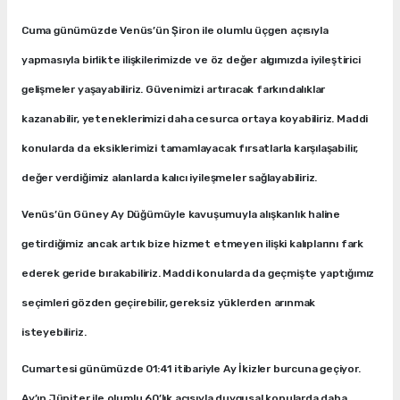
Cuma günümüzde Venüs’ün Şiron ile olumlu üçgen açısıyla
yapmasıyla birlikte ilişkilerimizde ve öz değer algımızda iyileştirici
gelişmeler yaşayabiliriz. Güvenimizi artıracak farkındalıklar
kazanabilir, yeteneklerimizi daha cesurca ortaya koyabiliriz. Maddi
konularda da eksiklerimizi tamamlayacak fırsatlarla karşılaşabilir,
değer verdiğimiz alanlarda kalıcı iyileşmeler sağlayabiliriz.
Venüs’ün Güney Ay Düğümüyle kavuşumuyla alışkanlık haline
getirdiğimiz ancak artık bize hizmet etmeyen ilişki kalıplarını fark
ederek geride bırakabiliriz. Maddi konularda da geçmişte yaptığımız
seçimleri gözden geçirebilir, gereksiz yüklerden arınmak
isteyebiliriz.
Cumartesi günümüzde 01:41 itibariyle Ay İkizler burcuna geçiyor.
Ay’ın Jüpiter ile olumlu 60’lık açısıyla duygusal konularda daha