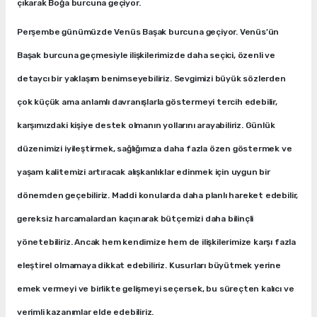
çıkarak Boğa burcuna geçiyor.
Perşembe günümüzde Venüs Başak burcuna geçiyor. Venüs’ün
Başak burcuna geçmesiyle ilişkilerimizde daha seçici, özenli ve
detaycı bir yaklaşım benimseyebiliriz. Sevgimizi büyük sözlerden
çok küçük ama anlamlı davranışlarla göstermeyi tercih edebilir,
karşımızdaki kişiye destek olmanın yollarını arayabiliriz. Günlük
düzenimizi iyileştirmek, sağlığımıza daha fazla özen göstermek ve
yaşam kalitemizi artıracak alışkanlıklar edinmek için uygun bir
dönemden geçebiliriz. Maddi konularda daha planlı hareket edebilir,
gereksiz harcamalardan kaçınarak bütçemizi daha bilinçli
yönetebiliriz. Ancak hem kendimize hem de ilişkilerimize karşı fazla
eleştirel olmamaya dikkat edebiliriz. Kusurları büyütmek yerine
emek vermeyi ve birlikte gelişmeyi seçersek, bu süreçten kalıcı ve
verimli kazanımlar elde edebiliriz.