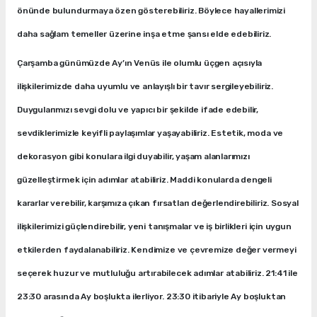
önünde bulundurmaya özen gösterebiliriz. Böylece hayallerimizi
daha sağlam temeller üzerine inşa etme şansı elde edebiliriz.
Çarşamba günümüzde Ay’ın Venüs ile olumlu üçgen açısıyla
ilişkilerimizde daha uyumlu ve anlayışlı bir tavır sergileyebiliriz.
Duygularımızı sevgi dolu ve yapıcı bir şekilde ifade edebilir,
sevdiklerimizle keyifli paylaşımlar yaşayabiliriz. Estetik, moda ve
dekorasyon gibi konulara ilgi duyabilir, yaşam alanlarımızı
güzelleştirmek için adımlar atabiliriz. Maddi konularda dengeli
kararlar verebilir, karşımıza çıkan fırsatları değerlendirebiliriz. Sosyal
ilişkilerimizi güçlendirebilir, yeni tanışmalar ve iş birlikleri için uygun
etkilerden faydalanabiliriz. Kendimize ve çevremize değer vermeyi
seçerek huzur ve mutluluğu artırabilecek adımlar atabiliriz. 21:41 ile
23:30 arasında Ay boşlukta ilerliyor. 23:30 itibariyle Ay boşluktan