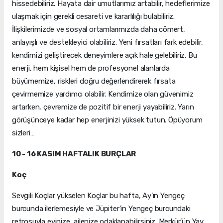
hissedebiliriz. Hayata dair umutlarımız artabilir, hedeflerimize
ulaşmak için gerekli cesareti ve kararlılığı bulabiliriz.
İlişkilerimizde ve sosyal ortamlarımızda daha cömert,
anlayışlı ve destekleyici olabiliriz. Yeni fırsatları fark edebilir,
kendimizi geliştirecek deneyimlere açık hale gelebiliriz. Bu
enerji, hem kişisel hem de profesyonel alanlarda
büyümemize, riskleri doğru değerlendirerek fırsata
çevirmemize yardımcı olabilir. Kendimize olan güvenimiz
artarken, çevremize de pozitif bir enerji yayabiliriz. Yarın
görüşünceye kadar hep enerjinizi yüksek tutun. Öpüyorum
sizleri…
10 - 16 KASIM HAFTALIK BURÇLAR
Koç
Sevgili Koçlar yükselen Koçlar bu hafta, Ay’ın Yengeç
burcunda ilerlemesiyle ve Jüpiter’in Yengeç burcundaki
retrosuyla evinize, ailenize odaklanabilirsiniz. Merkür’ün Yay