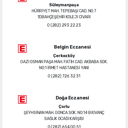
Süleymanpaşa
HÜRRİYET MAH. TEPEBAŞI CAD. NO:7
1DBAHÇEŞEHİR KOLEJİ CİVARI
0 (282) 293 22 23
Belgin Eczanesi
Çerkezköy
GAZİ OSMAN PAŞA MAH. FATİH CAD. AKBABA SOK.
NO:1 İRMET HASTANESİ YANI
0 (282) 726 32 31
Doğa Eczanesi
Çorlu
ŞEYHSİNAN MAH. GONCA SOK. NO:14 B KIVANÇ
SAĞLIK OCAĞI KARŞISI
0 (282) 654 00 51