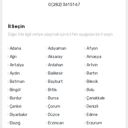
0 (282) 361 51 67
İl Seçin
Diğer il ile ilgili veriye ulaşmak için lütfen aşağıdan bir il seçin
Adana
Adıyaman
Afyon
Ağrı
Aksaray
Amasya
Antalya
Ardahan
Artvin
Aydın
Balıkesir
Bartın
Batman
Bayburt
Bilecik
Bingöl
Bitlis
Bolu
Burdur
Bursa
Çanakkale
Çankırı
Çorum
Denizli
Diyarbakır
Düzce
Edirne
Elazığ
Erzincan
Erzurum