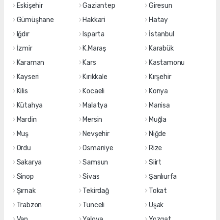
Eskişehir
Gaziantep
Giresun
Gümüşhane
Hakkari
Hatay
Iğdır
Isparta
İstanbul
İzmir
K.Maraş
Karabük
Karaman
Kars
Kastamonu
Kayseri
Kırıkkale
Kırşehir
Kilis
Kocaeli
Konya
Kütahya
Malatya
Manisa
Mardin
Mersin
Muğla
Muş
Nevşehir
Niğde
Ordu
Osmaniye
Rize
Sakarya
Samsun
Siirt
Sinop
Sivas
Şanlıurfa
Şırnak
Tekirdağ
Tokat
Trabzon
Tunceli
Uşak
Van
Yalova
Yozgat