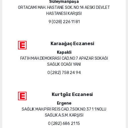
Süleymanpaşa
ORTACAMİ MAH. HASTANE SOK. NO:14 AESKİ DEVLET
HASTANESİ KARŞISI
9 (028) 226 11 81
Karaağaç Eczanesi
Kapakli
FATİH MAH.DEMOKRASİ CAD.NO:7 APAZAR SOKAĞI
SAĞLIK OCAĞI YANI
0 (282) 758 24 94
Kurtgöz Eczanesi
Ergene
SAĞLIK MAH.PİRİ REİS CAD.7.SOK.NO:37 1 1 NOLU
SAĞLIK A.S.M. KARŞISI
0 (282) 686 21 15