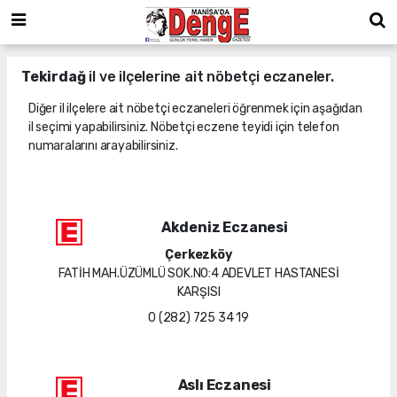
Tekirdağ
il ve ilçelerine ait nöbetçi eczaneler.
Diğer il ilçelere ait nöbetçi eczaneleri öğrenmek için aşağıdan
il seçimi yapabilirsiniz. Nöbetçi eczene teyidi için telefon
numaralarını arayabilirsiniz.
Akdeniz Eczanesi
Çerkezköy
FATİH MAH.ÜZÜMLÜ SOK.NO:4 ADEVLET HASTANESİ
KARŞISI
0 (282) 725 34 19
Aslı Eczanesi