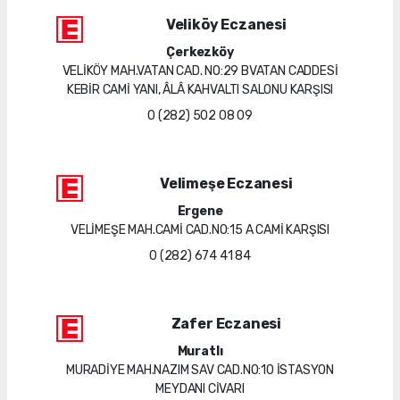
Veliköy Eczanesi
Çerkezköy
VELİKÖY MAH.VATAN CAD. NO:29 BVATAN CADDESİ
KEBİR CAMİ YANI, ÂLÂ KAHVALTI SALONU KARŞISI
0 (282) 502 08 09
Velimeşe Eczanesi
Ergene
VELİMEŞE MAH.CAMİ CAD.NO:15 A CAMİ KARŞISI
0 (282) 674 41 84
Zafer Eczanesi
Muratlı
MURADİYE MAH.NAZIM SAV CAD.NO:10 İSTASYON
MEYDANI CİVARI