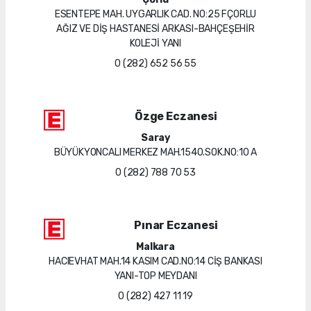
ESENTEPE MAH. UYGARLIK CAD. NO:25 FÇORLU
AĞIZ VE DİŞ HASTANESİ ARKASI-BAHÇEŞEHİR
KOLEJİ YANI
0 (282) 652 56 55
Özge Eczanesi
Saray
BÜYÜKYONCALI MERKEZ MAH.1540.SOK.NO:10 A
0 (282) 788 70 53
Pınar Eczanesi
Malkara
HACIEVHAT MAH.14 KASIM CAD.NO:14 CİŞ BANKASI
YANI-TOP MEYDANI
0 (282) 427 11 19