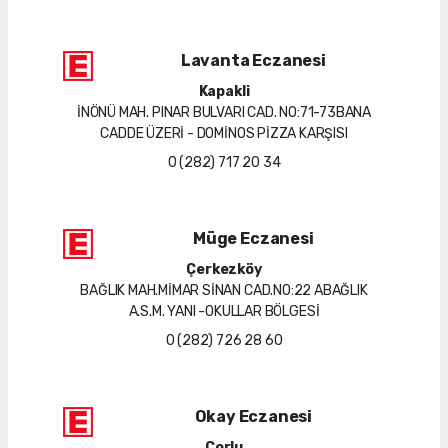
Lavanta Eczanesi
Kapakli
İNÖNÜ MAH. PINAR BULVARI CAD. NO:71-73BANA
CADDE ÜZERİ - DOMİNOS PİZZA KARŞISI
0 (282) 717 20 34
Müge Eczanesi
Çerkezköy
BAĞLIK MAH.MİMAR SİNAN CAD.NO:22 ABAĞLIK
A.S.M. YANI -OKULLAR BÖLGESİ
0 (282) 726 28 60
Okay Eczanesi
Çorlu