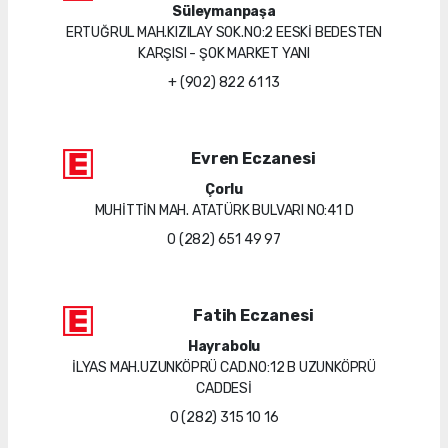
Süleymanpaşa
ERTUĞRUL MAH.KIZILAY SOK.NO:2 EESKİ BEDESTEN
KARŞISI - ŞOK MARKET YANI
+ (902) 822 61 13
Evren Eczanesi
Çorlu
MUHİTTİN MAH. ATATÜRK BULVARI NO:41 D
0 (282) 651 49 97
Fatih Eczanesi
Hayrabolu
İLYAS MAH.UZUNKÖPRÜ CAD.NO:12 B UZUNKÖPRÜ
CADDESİ
0 (282) 315 10 16