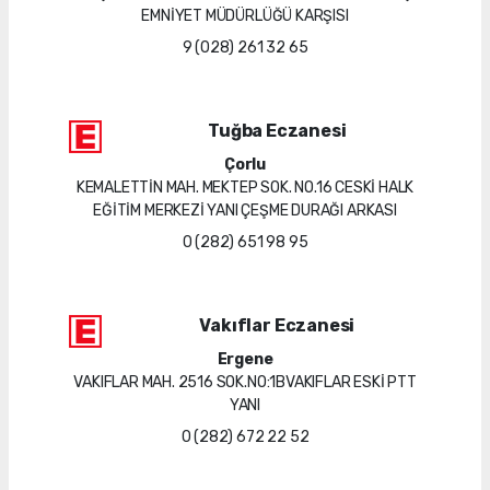
EMNİYET MÜDÜRLÜĞÜ KARŞISI
9 (028) 261 32 65
Tuğba Eczanesi
Çorlu
KEMALETTİN MAH. MEKTEP SOK. NO.16 CESKİ HALK
EĞİTİM MERKEZİ YANI ÇEŞME DURAĞI ARKASI
0 (282) 651 98 95
Vakıflar Eczanesi
Ergene
VAKIFLAR MAH. 2516 SOK.NO:1BVAKIFLAR ESKİ PTT
YANI
0 (282) 672 22 52