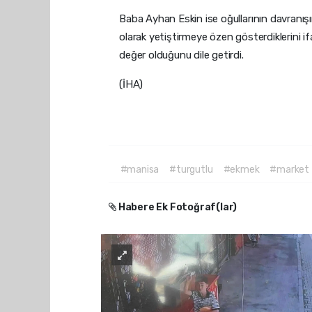
Baba Ayhan Eskin ise oğullarının davranışının
olarak yetiştirmeye özen gösterdiklerini 
değer olduğunu dile getirdi.
(İHA)
#manisa
#turgutlu
#ekmek
#market
Habere Ek Fotoğraf(lar)