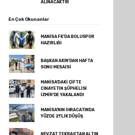
ALINACAKTIR
En Çok Okunanlar
MANİSA FK'DA BOLUSPOR
HAZIRLIĞI
BAŞKAN AKIN'DAN HAFTA
SONU MESAİSİ
MANİSA'DAKİ ÇİFTE
CİNAYETİN ŞÜPHELİSİ
İZMİR'DE YAKALANDI
MANİSA'NIN İHRACATINDA
YÜZDE 21'LİK DÜŞÜŞ
NEVZAT TEKBAŞ'TAN ALTIN