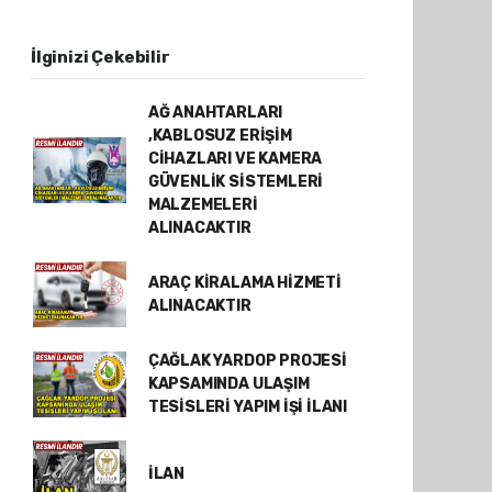
İlginizi Çekebilir
AĞ ANAHTARLARI
,KABLOSUZ ERİŞİM
CİHAZLARI VE KAMERA
GÜVENLİK SİSTEMLERİ
MALZEMELERİ
ALINACAKTIR
ARAÇ KİRALAMA HİZMETİ
ALINACAKTIR
ÇAĞLAK YARDOP PROJESİ
KAPSAMINDA ULAŞIM
TESİSLERİ YAPIM İŞİ İLANI
İLAN