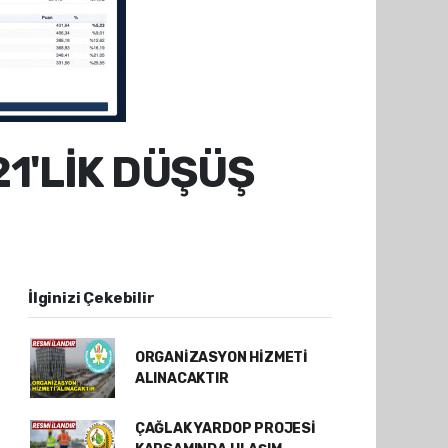
1'LİK DÜŞÜŞ
İlginizi Çekebilir
ORGANİZASYON HİZMETİ
ALINACAKTIR
ÇAĞLAK YARDOP PROJESİ