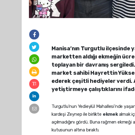
Manisa’nın Turgutlu ilçesinde y
marketten aldığı ekmeğin ücret
toplayan bir davranış sergiled
market sahibi Hayrettin Yükse
ederek çeşitli hediyeler verdi. 
yetiştirmeye çalıştıklarını ifad
Turgutlu’nun Yedieylül Mahallesi’nde yaşana
kardeşi Zeynep ile birlikte
ekmek
almak iç
açılmadığını gördü. Buna rağmen ekmeği a
kutusunun altına bıraktı.