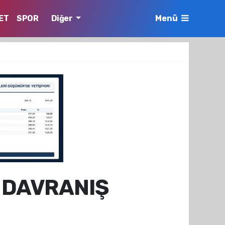
ET
SPOR
Diğer
Menü
K DAVRANIŞ