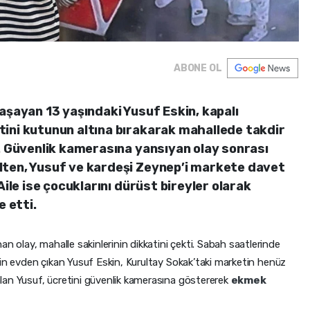
ABONE OL
aşayan 13 yaşındaki Yusuf Eskin, kapalı
ini kutunun altına bırakarak mahallede takdir
i. Güvenlik kamerasına yansıyan olay sonrası
lten, Yusuf ve kardeşi Zeynep’i markete davet
Aile ise çocuklarını dürüst bireyler olarak
e etti.
n olay, mahalle sakinlerinin dikkatini çekti. Sabah saatlerinde
in evden çıkan Yusuf Eskin, Kurultay Sokak’taki marketin henüz
lan Yusuf, ücretini güvenlik kamerasına göstererek
ekmek