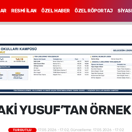
LAR
RESMİ İLAN
ÖZEL HABER
ÖZEL RÖPORTAJ
SİYAS
Mİ
AKİ YUSUF’TAN ÖRNE
17.05.2026 - 17:02, Güncelleme: 17.05.2026 - 17:02
TURGUTLU