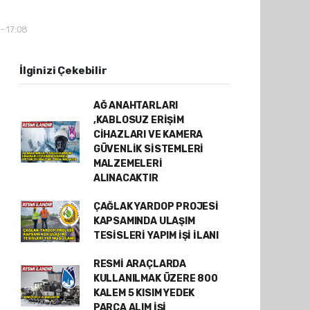
 - 17:08
İlginizi Çekebilir
AĞ ANAHTARLARI
,KABLOSUZ ERİŞİM
CİHAZLARI VE KAMERA
GÜVENLİK SİSTEMLERİ
MALZEMELERİ
ALINACAKTIR
ÇAĞLAK YARDOP PROJESİ
KAPSAMINDA ULAŞIM
TESİSLERİ YAPIM İŞİ İLANI
RESMİ ARAÇLARDA
KULLANILMAK ÜZERE 800
KALEM 5 KISIM YEDEK
PARÇA ALIM İŞİ