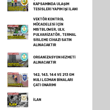
KAPSAMINDA ULAŞIM
TESİSLERİ YAPIM İŞİ İLANI
VEKTÖR KONTROL
MÜCADELESİ İÇİN
MISTBLOWER, ULV,
PULVARİZATÖR , TERMAL
SİSLEME CİHAZI SATIN
ALINACAKTIR
ORGANİZASYON HİZMETİ
ALINACAKTIR
142, 143, 144 VE 213 GM
NULI LOJMAN BİNALARI
ÇATI ONARIMI
İLAN