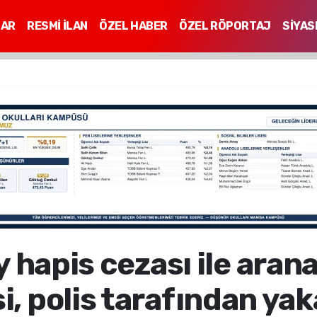
LAR
RESMİ İLAN
ÖZEL HABER
ÖZEL RÖPORTAJ
SİYAS
Mİ
ay hapis cezası ile ara
si, polis tarafından ya