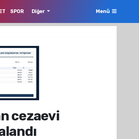
ET
SPOR
Diğer
Menü
nan cezaevi
kalandı