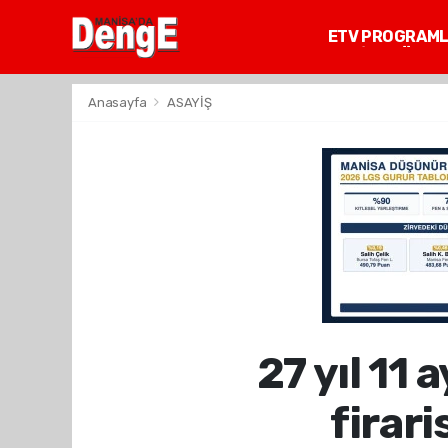
ETV PROGRAM
MANİSA GÜNDE
Anasayfa
ASAYİŞ
27 yıl 11 
firari