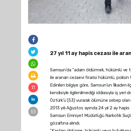
27 yıl 11 ay hapis cezası ile ar
Samsun’da "adam öldürmek, hükümlü ve tut
ile aranan cezaevi firarisi hükümlü, polisin
Edinilen bilgiye göre, Samsun’un İlkadım il
kendisiyle ilgilenilmediği iddiasıyla iş ye
Öztürk’ü (53) vurarak ölümüne sebep olan
2013 yılı Ağustos ayında 24 yıl 2 ay hapis 
Samsun Emniyet Müdürlüğü Narkotik Suçlar
gözaltına alındı.
"Kasten öldürme, hükümlü veya tutuklunun