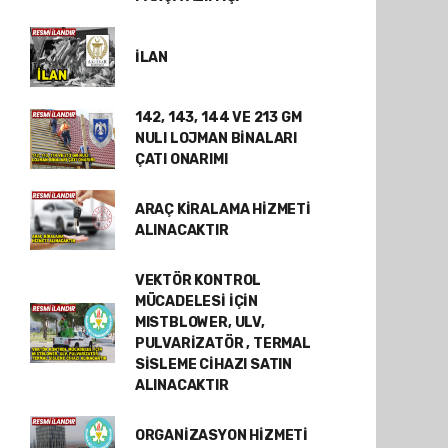
İLAN
142, 143, 144 VE 213 GM
NULI LOJMAN BİNALARI
ÇATI ONARIMI
ARAÇ KİRALAMA HİZMETİ
ALINACAKTIR
VEKTÖR KONTROL
MÜCADELESİ İÇİN
MISTBLOWER, ULV,
PULVARİZATÖR , TERMAL
SİSLEME CİHAZI SATIN
ALINACAKTIR
ORGANİZASYON HİZMETİ