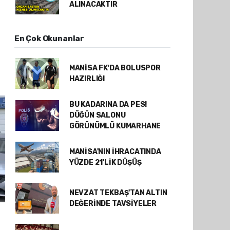
ALINACAKTIR
En Çok Okunanlar
MANİSA FK'DA BOLUSPOR
HAZIRLIĞI
BU KADARINA DA PES!
DÜĞÜN SALONU
GÖRÜNÜMLÜ KUMARHANE
MANİSA'NIN İHRACATINDA
YÜZDE 21'LİK DÜŞÜŞ
NEVZAT TEKBAŞ'TAN ALTIN
DEĞERİNDE TAVSİYELER