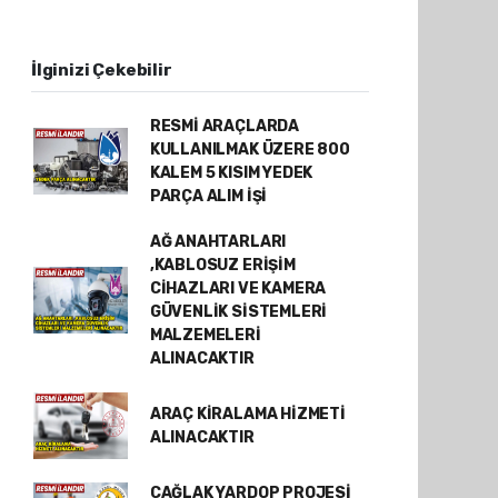
İlginizi Çekebilir
RESMİ ARAÇLARDA
KULLANILMAK ÜZERE 800
KALEM 5 KISIM YEDEK
PARÇA ALIM İŞİ
AĞ ANAHTARLARI
,KABLOSUZ ERİŞİM
CİHAZLARI VE KAMERA
GÜVENLİK SİSTEMLERİ
MALZEMELERİ
ALINACAKTIR
ARAÇ KİRALAMA HİZMETİ
ALINACAKTIR
ÇAĞLAK YARDOP PROJESİ