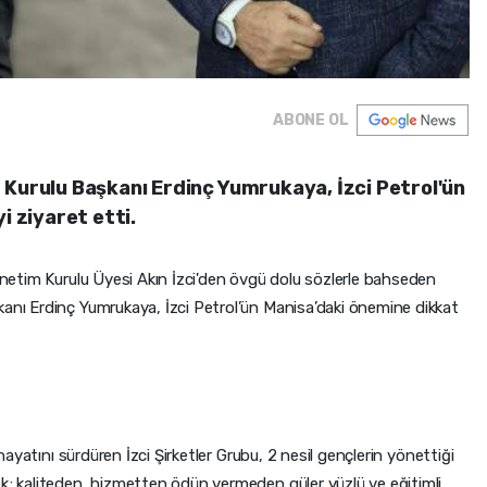
ABONE OL
 Kurulu Başkanı Erdinç Yumrukaya, İzci Petrol'ün
i ziyaret etti.
Yönetim Kurulu Üyesi Akın İzci'den övgü dolu sözlerle bahseden
kanı Erdinç Yumrukaya, İzci Petrol’ün Manisa’daki önemine dikkat
 hayatını sürdüren İzci Şirketler Grubu, 2 nesil gençlerin yönettiği
ek; kaliteden, hizmetten ödün vermeden güler yüzlü ve eğitimli