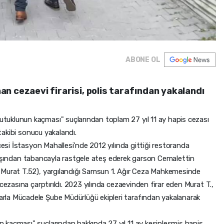
ABONE OL
anan cezaevi firarisi, polis tarafından yakalandı
uklunun kaçması" suçlarından toplam 27 yıl 11 ay hapis cezası
 takibi sonucu yakalandı.
çesi İstasyon Mahallesi’nde 2012 yılında gittiği restoranda
ri dışından tabancayla rastgele ateş ederek garson Cemalettin
 Murat T.52), yargılandığı Samsun 1. Ağır Ceza Mahkemesinde
cezasına çarptırıldı. 2023 yılında cezaevinden firar eden Murat T.,
la Mücadele Şube Müdürlüğü ekipleri tarafından yakalanarak
 kaçması" suçlarından hakkında 27 yıl 11 ay kesinleşmiş hapis