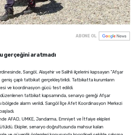
ABONE OL
u gerçeğini aratmadı
nesinde, Sarıgöl, Alaşehir ve Salihli ilçelerini kapsayan "Afşar
eniş çaplı tatbikat gerçekleştirildi. Tatbikatta kurumların
esi ve koordinasyon gücü test edildi.
düzenlenen tatbikat kapsamında, senaryo gereği Afşar
bölgede alarm verildi. Sarıgöl İlçe Afet Koordinasyon Merkezi
başladı.
nde AFAD, UMKE, Jandarma, Emniyet ve İtfaiye ekipleri
rütüldü. Ekipler, senaryo doğrultusunda mahsur kalan
ahale ve güvenlik önlemleri konusunda koordineli şekilde çalışma