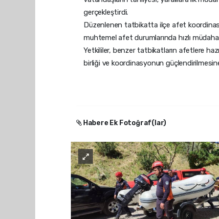
gerçekleştirdi.
Düzenlenen tatbikatta ilçe afet koordinasyon
muhtemel afet durumlarında hızlı müdahale k
Yetkililer, benzer tatbikatların afetlere ha
birliği ve koordinasyonun güçlendirilmesine
Habere Ek Fotoğraf(lar)