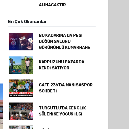
ALINACAKTIR
En Çok Okunanlar
BU KADARINA DA PES!
DÜĞÜN SALONU
GÖRÜNÜMLÜ KUMARHANE
KARPUZUNU PAZARDA
KENDİ SATIYOR
CAFE 236'DA MANİSASPOR
SOHBETİ
TURGUTLU'DA GENÇLİK
ŞÖLENİNE YOĞUN İLGİ