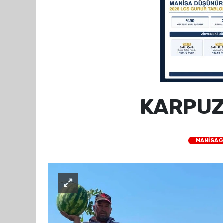
KARPUZ
MANİSA 