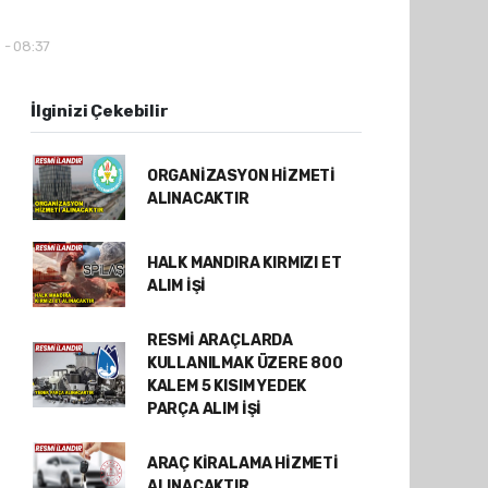
 - 08:37
İlginizi Çekebilir
ORGANİZASYON HİZMETİ
ALINACAKTIR
HALK MANDIRA KIRMIZI ET
ALIM İŞİ
RESMİ ARAÇLARDA
KULLANILMAK ÜZERE 800
KALEM 5 KISIM YEDEK
PARÇA ALIM İŞİ
ARAÇ KİRALAMA HİZMETİ
ALINACAKTIR