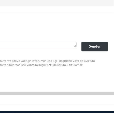
Gonder
nuyor ve siteye yaptığınız yorumunuzla ilgili doğrudan veya dolaylı tüm
üm yorumlardan site yönetimi hiçbir şekilde sorumlu tutulamaz.