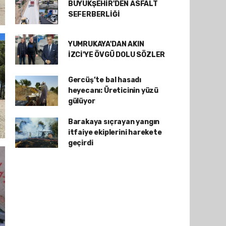
BÜYÜKŞEHİR'DEN ASFALT
SEFERBERLİĞİ
YUMRUKAYA'DAN AKIN
İZCİ'YE ÖVGÜ DOLU SÖZLER
Gercüş’te bal hasadı
heyecanı: Üreticinin yüzü
gülüyor
Barakaya sıçrayan yangın
itfaiye ekiplerini harekete
geçirdi