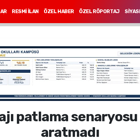
LAR
RESMİ İLAN
ÖZEL HABER
ÖZEL RÖPORTAJ
SİYAS
Mİ
ajı patlama senaryosu
aratmadı