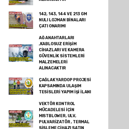
142, 143, 144 VE 213 GM
NULI LOJMAN BİNALARI
ÇATI ONARIMI
AĞ ANAHTARLARI
,KABLOSUZ ERİŞİM
CİHAZLARI VE KAMERA
GÜVENLİK SİSTEMLERİ
MALZEMELERİ
ALINACAKTIR
ÇAĞLAK YARDOP PROJESİ
KAPSAMINDA ULAŞIM
TESİSLERİ YAPIM İŞİ İLANI
VEKTÖR KONTROL
MÜCADELESİ İÇİN
MISTBLOWER, ULV,
PULVARİZATÖR , TERMAL
SİSLEME CİHAZI SATIN