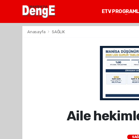
ETV PROGRAM
MANİSA GÜNDE
Anasayfa
SAĞLIK
Aile hekiml
SAĞ