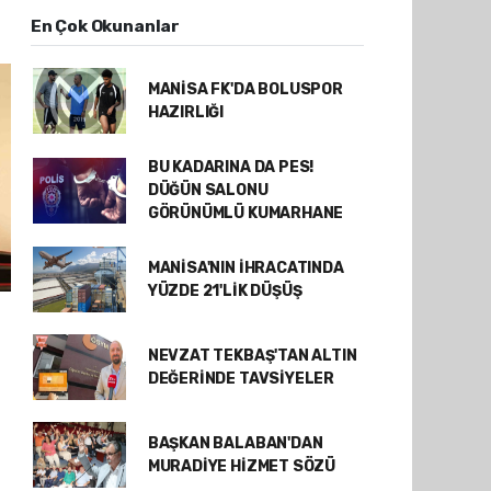
En Çok Okunanlar
MANİSA FK'DA BOLUSPOR
HAZIRLIĞI
BU KADARINA DA PES!
DÜĞÜN SALONU
GÖRÜNÜMLÜ KUMARHANE
MANİSA'NIN İHRACATINDA
YÜZDE 21'LİK DÜŞÜŞ
NEVZAT TEKBAŞ'TAN ALTIN
DEĞERİNDE TAVSİYELER
BAŞKAN BALABAN'DAN
MURADİYE HİZMET SÖZÜ