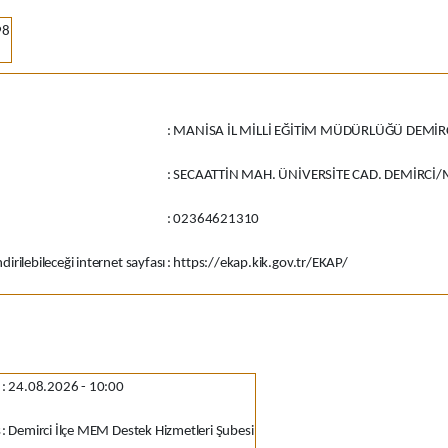
98
:
MANİSA İL MİLLİ EĞİTİM MÜDÜRLÜĞÜ DEMİRC
:
SECAATTİN MAH. ÜNİVERSİTE CAD. DEMİRCİ
:
02364621310
irilebileceği internet sayfası
:
https://ekap.kik.gov.tr/EKAP/
:
24.08.2026 - 10:00
s
:
Demirci İlçe MEM Destek Hizmetleri Şubesi