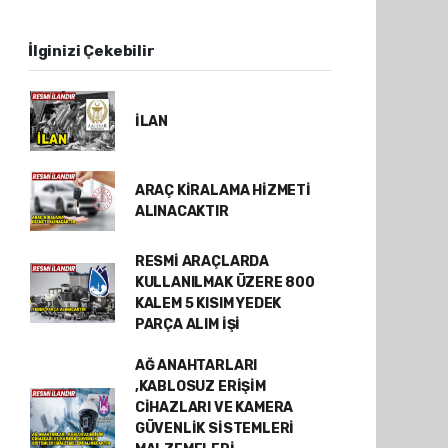
İlginizi Çekebilir
İLAN
ARAÇ KİRALAMA HİZMETİ
ALINACAKTIR
RESMİ ARAÇLARDA
KULLANILMAK ÜZERE 800
KALEM 5 KISIM YEDEK
PARÇA ALIM İŞİ
AĞ ANAHTARLARI
,KABLOSUZ ERİŞİM
CİHAZLARI VE KAMERA
GÜVENLİK SİSTEMLERİ