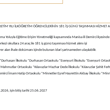
ETİM YILI İLKÖĞRETİM ÖĞRENCİLERİNİN 181 İŞ GÜNÜ TAŞINMASI HİZMET AL
aşıma Yoluyla Eğitime Erişim Yönetmeliği kapsamında Manisa ili Demirci ilçesind
kezi okullara 24 araç ile 181 iş günü taşınması hizmet alımı işi
 yer alan ihale dokümanı içinde bulunan idari şartnameden ulaşılabilir.
 *Durhasan İlkokulu *Durhasan Ortaokulu *Esenyurt İlkokulu *Esenyurt Ortaoku
 *Mahmutlar Ortaokulu *Kılavuzlar Mazhar Dede İlkokulu *Kılavuzlar Şehit Fe
Demirci İmam Hatip Ortaokulu *Minnetler Eşref Hayrettin Akbay İlkokulu *Minn
.2026, işin bitiş tarihi 25.06.2027