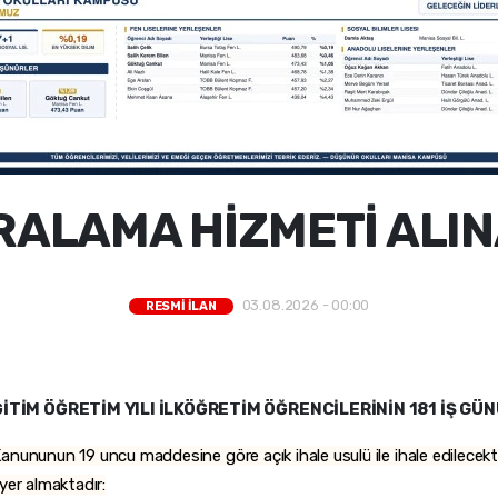
RALAMA HİZMETİ ALI
03.08.2026 - 00:00
RESMİ İLAN
İTİM ÖĞRETİM YILI İLKÖĞRETİM ÖĞRENCİLERİNİN 181 İŞ GÜN
anununun 19 uncu maddesine göre açık ihale usulü ile ihale edilecekti
a yer almaktadır: