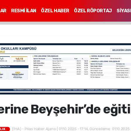
LAR
RESMİ İLAN
ÖZEL HABER
ÖZEL RÖPORTAJ
SİYAS
Mİ
erine Beyşehir’de eği
(İHA) - İhlas Haber Ajansı | 01.10.2025 - 17:14, Güncelleme: 01.10.2025 
LIK