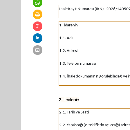
İhale Kayıt Numarası (İKN)
:
2026/14050
1- İdarenin
1.1. Adı
1.2. Adresi
1.3. Telefon numarası
1.4. İhale dokümanının görülebileceği ve ind
2- İhalenin
2.1. Tarih ve Saati
2.2. Yapılacağı (e-tekliflerin açılacağı) adre