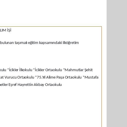
IM İŞİ
e bulunan taşımalı eğitim kapsamındaki ilköğretim
lu *İcikler İlkokulu *İcikler Ortaokulu *Mahmutlar Şehit
rhat Vurucu Ortaokulu *75.Yıl Alime Paşa Ortaokulu *Mustafa
etler Eşref Hayrettin Akbay Ortaokulu