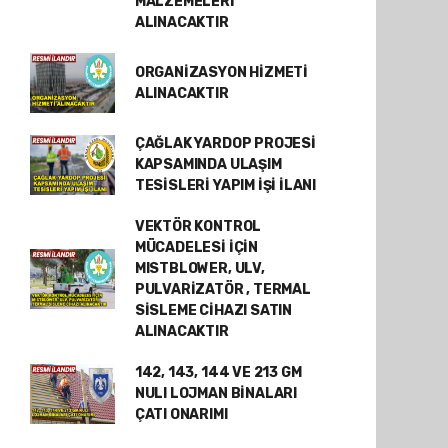
MALZEMELERİ
ALINACAKTIR
ORGANİZASYON HİZMETİ
ALINACAKTIR
ÇAĞLAK YARDOP PROJESİ
KAPSAMINDA ULAŞIM
TESİSLERİ YAPIM İŞİ İLANI
VEKTÖR KONTROL
MÜCADELESİ İÇİN
MISTBLOWER, ULV,
PULVARİZATÖR , TERMAL
SİSLEME CİHAZI SATIN
ALINACAKTIR
142, 143, 144 VE 213 GM
NULI LOJMAN BİNALARI
ÇATI ONARIMI