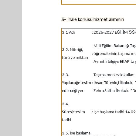
3- İhale konusu hizmet alımının
3.1 Adı
:
2026-2027 EĞİTİM ÖĞR
Millî Eğitim Bakanlığı T
3.2. Niteliği,
:
öğrencilerinin taşıma mer
türü ve miktarı
Ayrıntılı bilgiye EKAP’ta
3.3.
Taşıma merkezi okullar:
Yapılacağı/teslim
:
İhsan Tüfenkçi İlkokulu
edileceği yer
Zehra Saliha İlkokulu *
3.4.
Süresi/teslim
:
İşe başlama tarihi 14.09
tarihi
3.5. İşe başlama