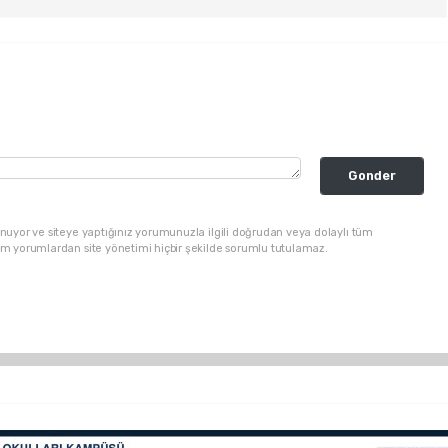
Gonder
nuyor ve siteye yaptığınız yorumunuzla ilgili doğrudan veya dolaylı tüm
üm yorumlardan site yönetimi hiçbir şekilde sorumlu tutulamaz.