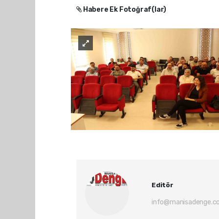
Habere Ek Fotoğraf(lar)
Editör
info@manisadenge.c