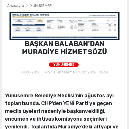
Anasayfa
YUNUSEMRE
BAŞKAN BALABAN'DAN
MURADİYE HİZMET SÖZÜ
YUNUSEMRE
04.08.2026 - 14:26, Güncelleme: 04.08.2026 - 16:24
Yunusemre Belediye Meclisi'nin ağustos ayı
toplantısında, CHP'den YENİ Parti'ye geçen
meclis üyeleri nedeniyle başkanvekilliği,
encümen ve ihtisas komisyonu seçimleri
yenilendi. Toplantıda Muradiye'deki altyapı ve