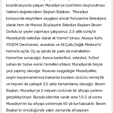
koordinasyonlu çalışan Muradiye’ye özel birim oluşturulması
talebini değerlendiren Başkan Balaban, “Muradiye
konusunda eleştirilere saygılıyız ancak Yunusemre Belediyesi
olarak hem de Manisa Büyükşehir Belediye Başkanı Besim
Dutlulu iyi şeyler yapmaya çalışıyoruz. 2,5 yıllık süreçte
Muradiye’de belediye olarak ek hizmet binası, Akasya Kafe,
YEGEM Dershanesi, anaokulu ve Ali Çullu Sağlık Merkezi’ni
hizmete açtık. Üç ay içinde bir parkı da mahallelinin
hizmetine sunacağız. Ayrıca basketbol, voleybol, futbol
sahası ile taziye evinin temelleri atılıyor. Muradiye’de birçok
şeyi yapmış olacağız. Kısacası saygıdeğer Muradiyeliler,
seçim beyannamemize baksınlar bunların sözünü vermiştik
ve hepsini de yaklaşık 3,5 yılda tamamlamış olacağız. Besim
Başkan, Muradiye’ye 2 milyarın üstünde bir altyapı yatırımı
gerçekleştiriyor. Burada sıkıntılar vardır ama 1,5-2 yıl sonra
Muradiye’nin bu altyapı yatırımıyla 60 yılı kurtulacaktır. Besim
Başkan’ın öncülüğünde yakın zamanda altyapısını