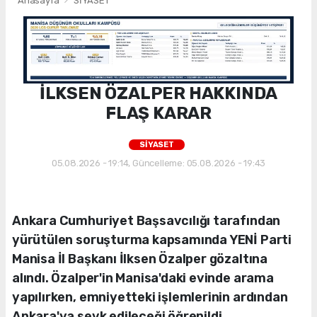
Anasayfa
SİYASET
İLKSEN ÖZALPER HAKKINDA
FLAŞ KARAR
SİYASET
05.08.2026 - 19:14, Güncelleme: 05.08.2026 - 19:43
Ankara Cumhuriyet Başsavcılığı tarafından
yürütülen soruşturma kapsamında YENİ Parti
Manisa İl Başkanı İlksen Özalper gözaltına
alındı. Özalper'in Manisa'daki evinde arama
yapılırken, emniyetteki işlemlerinin ardından
Ankara'ya sevk edileceği öğrenildi.