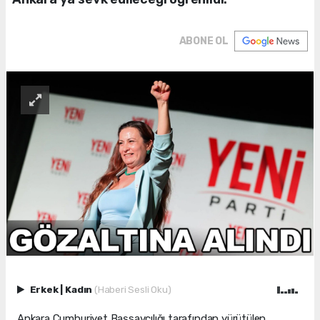
ABONE OL
Erkek
|
Kadın
(Haberi Sesli Oku)
Ankara Cumhuriyet Başsavcılığı tarafından yürütülen