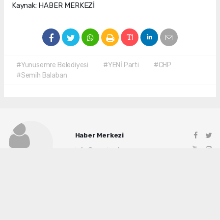
Kaynak: HABER MERKEZİ
#Yunusemre Belediyesi
#YENİ Parti
#CHP
#Semih Balaban
Haber Merkezi
info@manisadenge.com
Okuyu Yorumları
(0)