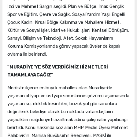
İzci ve Mehmet Sargın seçildi. Plan ve Bütçe, İmar, Gençlik
Spor ve Eğitim, Çevre ve Sağlık, Sosyal Yardım Yaşlı Engelli
Çocuk Kadın, Kırsal Bölge Kalkınma ve Mahallere Hizmet,
Kültür ve Sosyal İşler, İdari ve Hukuk İşleri, Kentsel Dönüşüm,
Sanayi, Bilişim ve Teknoloji, Afet, Sokak Hayvanlarını
Koruma Komisyonlarında görev yapacak üyeler de kapalı
oylama ile belirlendi.
"MURADİYE’YE SÖZ VERDİĞİMİZ HİZMETLERİ
TAMAMLAYACAĞIZ"
Mecliste ilçenin en büyük mahallesi olan Muradiye’de
yaşanan altyapı ve üstyapı sorunlarının çözümü aşamasında
yaşanan su, elektrik kesintileri, bozuk yol gibi sorunlara
değinilerek belediye olarak bu noktada vatandaşların
yaşadıkları mağduriyeti azaltmak adına çalışmalar yapılacağı
belirtildi. Konu hakkında söz alan MHP Meclis Üyesi Mehmet
Palabıyık’ın, Manisa Büyükşehir Belediyesi, MASKİ ile