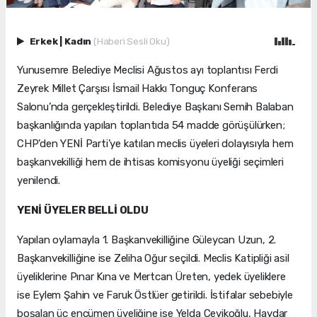
Erkek
|
Kadın
(Haberi Sesli Oku)
Yunusemre Belediye Meclisi Ağustos ayı toplantısı Ferdi
Zeyrek Millet Çarşısı İsmail Hakkı Tonguç Konferans
Salonu’nda gerçekleştirildi. Belediye Başkanı Semih Balaban
başkanlığında yapılan toplantıda 54 madde görüşülürken;
CHP’den YENİ Parti’ye katılan meclis üyeleri dolayısıyla hem
başkanvekilliği hem de ihtisas komisyonu üyeliği seçimleri
yenilendi.
YENİ ÜYELER BELLİ OLDU
Yapılan oylamayla 1. Başkanvekilliğine Güleycan Uzun, 2.
Başkanvekilliğine ise Zeliha Oğur seçildi. Meclis Katipliği asil
üyeliklerine Pınar Kına ve Mertcan Üreten, yedek üyeliklere
ise Eylem Şahin ve Faruk Östlüer getirildi. İstifalar sebebiyle
boşalan üç encümen üyeliğine ise Yelda Çevikoğlu, Haydar