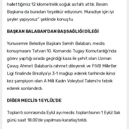
hallettiğimiz 12 kilometrelik soğuk asfaltı attık. Besim
Başkana da buradan teşekkür ediyorum. Muradiye için iyi
şeyler yapıyoruz” şeklinde konuştu.
BAŞKAN BALABAN’DAN BAŞSAĞLIĞI DİLEĞİ
Yunusemre Belediye Başkanı Semih Balaban, meclis
konuşmasını Tatvan 10. Komando Tugay Komutanlığı'nda
görev yaptığı sırada geçirdiği kaza ile şehit olan Uzman
Çavuş Ahmet Balaban’a rahmet dileyerek ve FIVB Milletler
Ligi finalinde Brezilya’yı 3-1 mağlup ederek tarihinde ikinci
kez şampiyon olan A Milli Kadın Voleybol Takımı’nı tebrik
ederek sonlandırdı.
DİĞER MECLİS 1 EYLÜL’DE
Toplantı sonrasında Eylül ayı meclis toplantısının 1 Eylül Salı
günü saat 18.00’de yapılması kararlaştırıldı.