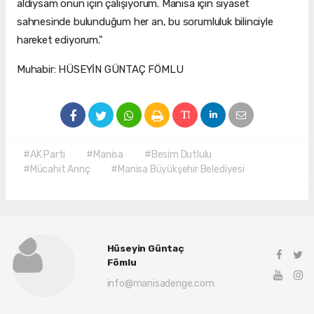
aldıysam onun için çalışıyorum. Manisa için siyaset
sahnesinde bulunduğum her an, bu sorumluluk bilinciyle
hareket ediyorum."
Muhabir: HÜSEYİN GÜNTAÇ FÖMLU
#AK Parti
#Manisa
#Besim Dutlulu
#Mücahit Arınç
#Manisa Büyükşehir Belediyesi
Hüseyin Güntaç
Fömlu
info@manisadenge.com