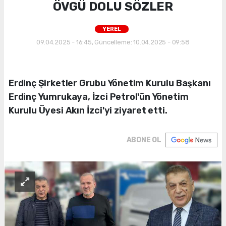
ÖVGÜ DOLU SÖZLER
YEREL
09.04.2025 - 16:45, Güncelleme: 10.04.2025 - 09:58
Erdinç Şirketler Grubu Yönetim Kurulu Başkanı
Erdinç Yumrukaya, İzci Petrol'ün Yönetim
Kurulu Üyesi Akın İzci'yi ziyaret etti.
ABONE OL