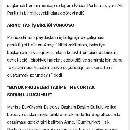
sağlamak benim mensup olduğum İktidar Partisi’nin, yani AK
Parti’nin bir milletvekili olarak görevimdir."
ARINÇ'TAN İŞ BİRLİĞİ VURGUSU
Manisa’da tüm paydaşların iş birliği içinde çalışması
gerektiğini belirten Arınç, “Milletvekillerinin, belediye
başkanlarının ve ilgili kurumların kolektif bir biçimde birbirini
denetlediği, birbiriyle hareket edebildiği ve şehrimiz için daha
fazlasını nasıl yapabiliriz diye düşündüğü bir ekosistemi
oluşturmak zorundayız” dedi.
"BÜYÜK PROJELERİ TAKİP ETMEK ORTAK
SORUMLULUĞUMUZ"
Manisa Büyükşehir Belediye Başkanı Besim Dutlulu ve ilçe
belediye başkanlarıyla birlikte ortak hedefler doğrultusunda
çalışılması gerektiğini belirten Arınç, “Cumhuriyet Halk
Partisi’nin bugün seçimi kazanmış bir belediye vizyonu var.