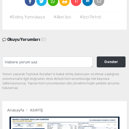
#Erdinç Yumrukaya
#Akın İzci
#İzci Petrol
Okuyu Yorumları
(0)
Gonder
Yorum yazarak Topluluk Kuralları’nı kabul etmiş bulunuyor ve siteye yaptığınız
yorumunuzla ilgili doğrudan veya dolaylı tüm sorumluluğu tek başınıza
üstleniyorsunuz. Yazılan tüm yorumlardan site yönetimi hiçbir şekilde sorumlu
tutulamaz.
Anasayfa
ASAYİŞ