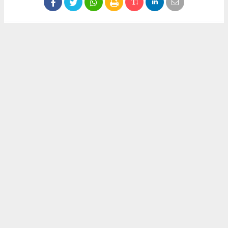
#Manisa
#düğün salonu
#kumarhane
Okuyu Yorumları
(0)
Gonder
Yorum yazarak Topluluk Kuralları’nı kabul etmiş bulunuyor ve siteye yaptığınız
yorumunuzla ilgili doğrudan veya dolaylı tüm sorumluluğu tek başınıza
üstleniyorsunuz. Yazılan tüm yorumlardan site yönetimi hiçbir şekilde sorumlu
tutulamaz.
haber paketi
haber scripti
haber yazılımı
Tüm hakları saklı tutulmaktadır. Copyright 2026©