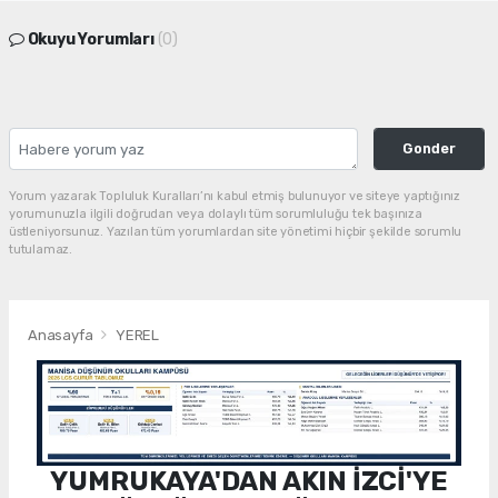
Okuyu Yorumları
(0)
Gonder
Yorum yazarak Topluluk Kuralları’nı kabul etmiş bulunuyor ve siteye yaptığınız
yorumunuzla ilgili doğrudan veya dolaylı tüm sorumluluğu tek başınıza
üstleniyorsunuz. Yazılan tüm yorumlardan site yönetimi hiçbir şekilde sorumlu
tutulamaz.
Anasayfa
YEREL
YUMRUKAYA'DAN AKIN İZCİ'YE