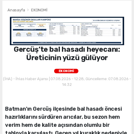
Anasayfa
EKONOMİ
Gercüş’te bal hasadı heyecanı:
Üreticinin yüzü gülüyor
EKONOMİ
(İHA) - İhlas Haber Ajansı | 07.08.2026 - 12:28, Güncelleme: 07.08.2026 -
14:32
Batman'ın Gercüş ilçesinde bal hasadı öncesi
hazırlıklarını sürdüren arıcılar, bu sezon hem
verim hem de kalite açısından olumlu bir
tabloyla karşılaştı. Geçen yıl kuraklık nedeniyle