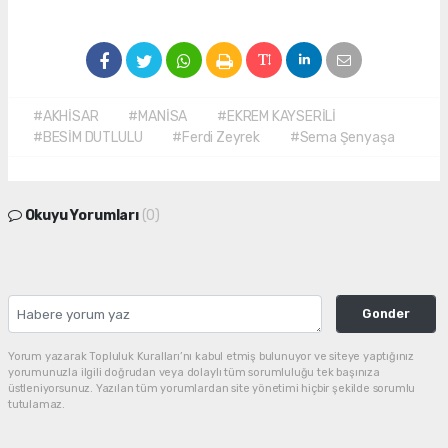
#AKHİSAR
#MANİSA
#EKREM KAYSERİLİ
#BESİM DUTLULU
#Ferdi Zeyrek
#Sema Şenyaşa
Okuyu Yorumları
(0)
Gonder
Yorum yazarak Topluluk Kuralları’nı kabul etmiş bulunuyor ve siteye yaptığınız
yorumunuzla ilgili doğrudan veya dolaylı tüm sorumluluğu tek başınıza
üstleniyorsunuz. Yazılan tüm yorumlardan site yönetimi hiçbir şekilde sorumlu
tutulamaz.