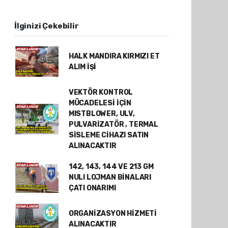
İlginizi Çekebilir
HALK MANDIRA KIRMIZI ET
ALIM İŞİ
VEKTÖR KONTROL
MÜCADELESİ İÇİN
MISTBLOWER, ULV,
PULVARİZATÖR , TERMAL
SİSLEME CİHAZI SATIN
ALINACAKTIR
142, 143, 144 VE 213 GM
NULI LOJMAN BİNALARI
ÇATI ONARIMI
ORGANİZASYON HİZMETİ
ALINACAKTIR