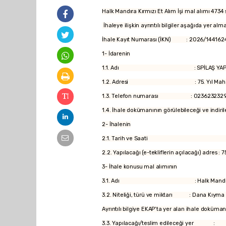
Halk Mandıra Kırmızı Et Alım İşi mal alımı 4734
İhaleye ilişkin ayrıntılı bilgiler aşağıda yer alm
İhale Kayıt Numarası (İKN) : 2026/144162
1- İdarenin
1.1. Adı : SPİLAŞ YAPI ÇEVRE PLANLA
1.2. Adresi : 75. Yıl Mahallesi Bah
1.3. Telefon numarası : 023623232
1.4. İhale dokümanının görülebilece
2- İhalenin
2.1. Tarih ve Saati : 31.08
2.2. Yapılacağı (e-tekliflerin açılacağı) adres 
3- İhale konusu mal alımının
3.1. Adı : Halk Mandıra Kırmız
3.2. Niteliği, türü ve miktarı : Dana Kıyma
Ayrıntılı bilgiye EKAP’ta yer alan ihale doküman
3.3. Yapılacağı/teslim edileceği yer : Te