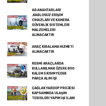
AĞ ANAHTARLARI
,KABLOSUZ ERİŞİM
CİHAZLARI VE KAMERA
GÜVENLİK SİSTEMLERİ
MALZEMELERİ
ALINACAKTIR
ARAÇ KİRALAMA HİZMETİ
ALINACAKTIR
RESMİ ARAÇLARDA
KULLANILMAK ÜZERE 800
KALEM 5 KISIM YEDEK
PARÇA ALIM İŞİ
ÇAĞLAK YARDOP PROJESİ
KAPSAMINDA ULAŞIM
TESİSLERİ YAPIM İŞİ İLANI