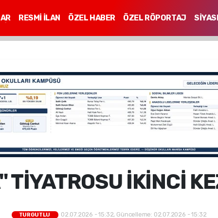
LAR
RESMİ İLAN
ÖZEL HABER
ÖZEL RÖPORTAJ
SİYAS
Mİ
" TİYATROSU İKİNCİ K
02.07.2026 - 15:32, Güncelleme: 02.07.2026 - 15:32
TURGUTLU