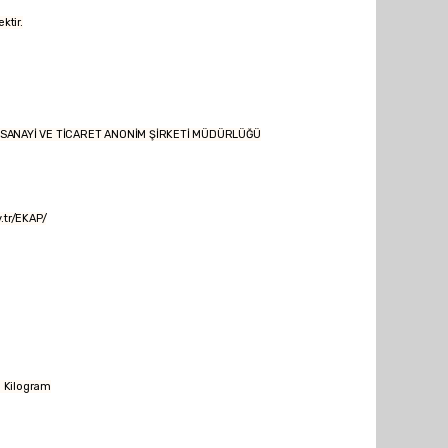
ktir.
Yİ VE TİCARET ANONİM ŞİRKETİ MÜDÜRLÜĞÜ
r/EKAP/
 Kilogram