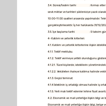
3.4. Süresi/teslim tarihi : Kırmızı etler idar
sevk miktar ve tarihleri yükleniciye yazılı olar
10:00-11.00 saatleri arasında yapılmalıdır. Tek
gerçekleştirilecektir. İş her halükarda 31/12/202
3.5. İşe başlama tarihi : 5 takvim günü i
4- Katılım ve yeterlik kriterleri:
4.1. Katılım ve yeterlik kriterlerine ilişkin iste
4.1.1. Teklif mektubu.
4.1.2. Teklif vermeye yetkili olunduğunu göstere
4.1.2.1. Tüzel kişilerde; isteklilerin yönetimindek
4.1.2.2. Vekâleten ihaleye katılma halinde vekile 
4.1.3. Geçici teminat.
4.1.4 İsteklinin iş ortaklığı olması halinde iş or
4.1.5. Yerli malı teklif edenler lehine fiyat ava
4.2. Ekonomik ve mali yeterliğe ilişkin bilgi ve 
Ekonomik ve mali yeterliğe ilişkin bilgi, belge ve