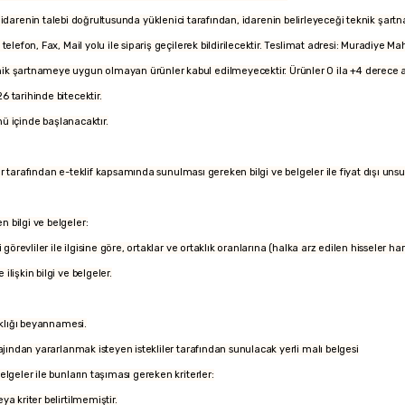
enin talebi doğrultusunda yüklenici tarafından, idarenin belirleyeceği teknik şartname
ak telefon, Fax, Mail yolu ile sipariş geçilerek bildirilecektir. Teslimat adresi: Muradi
nik şartnameye uygun olmayan ürünler kabul edilmeyecektir. Ürünler 0 ila +4 derece ara
6 tarihinde bitecektir.
çinde başlanacaktır.
kliler tarafından e-teklif kapsamında sunulması gereken bilgi ve belgeler ile fiyat dışı unsu
n bilgi ve belgeler:
i görevliler ile ilgisine göre, ortaklar ve ortaklık oranlarına (halka arz edilen hisseler ha
ilişkin bilgi ve belgeler.
taklığı beyannamesi.
ntajından yararlanmak isteyen istekliler tarafından sunulacak yerli malı belgesi
belgeler ile bunların taşıması gereken kriterler:
ya kriter belirtilmemiştir.