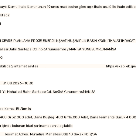
 sayılı Kamu İhale Kanununun 19 uncu maddesine göre açık ihale usulü ile ihale edilece
aktadır:
4
MA PROJE ENERJİ İNŞAAT MÜŞAVİRLİK BASIN YAYIN İTHALAT İHRACAT SANA
ri Sarıtepe Cd. no:3A Yunusemre / MANİSA YUNUSEMRE/MANİSA
92
ği ve indirilebileceği internet sayfası : https://ekap.kik.gov.t
.2026 - 10:30
: 75. Yıl Mahallesi Bahri Sarıtepe Cd. No:3/A Yunusemre/MANİSA
ı Et Alım İşi
 400 Gr 32.000 adet, Dana Kuşbaşı 400 Gr 16.000 Adet, Dana Fermente Sucuk 4.000
ı içinde bulunan idari şartnameden ulaşılabilir.
slimat Adresi: Muradiye Mahallesi OSB 10 Sokak No:9/3A