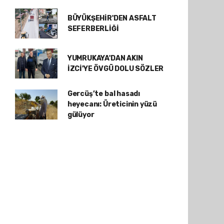
BÜYÜKŞEHİR'DEN ASFALT
SEFERBERLİĞİ
YUMRUKAYA'DAN AKIN
İZCİ'YE ÖVGÜ DOLU SÖZLER
Gercüş’te bal hasadı
heyecanı: Üreticinin yüzü
gülüyor