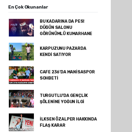
En Çok Okunanlar
BU KADARINA DA PES!
DÜĞÜN SALONU
GÖRÜNÜMLÜ KUMARHANE
KARPUZUNU PAZARDA
KENDİ SATIYOR
CAFE 236'DA MANİSASPOR
SOHBETİ
TURGUTLU'DA GENÇLİK
ŞÖLENİNE YOĞUN İLGİ
İLKSEN ÖZALPER HAKKINDA
FLAŞ KARAR