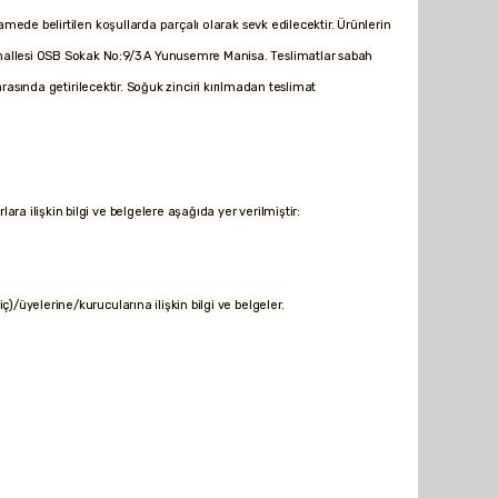
de belirtilen koşullarda parçalı olarak sevk edilecektir. Ürünlerin
ye Mahallesi OSB Sokak No:9/3 A Yunusemre Manisa. Teslimatlar sabah
sında getirilecektir. Soğuk zinciri kırılmadan teslimat
rlara ilişkin bilgi ve belgelere aşağıda yer verilmiştir:
riç)/üyelerine/kurucularına ilişkin bilgi ve belgeler.