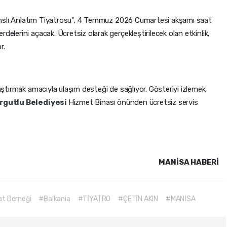
anslı Anlatım Tiyatrosu", 4 Temmuz 2026 Cumartesi akşamı saat
delerini açacak. Ücretsiz olarak gerçekleştirilecek olan etkinlik,
r.
laştırmak amacıyla ulaşım desteği de sağlıyor. Gösteriyi izlemek
rgutlu Belediyesi
Hizmet Binası önünden ücretsiz servis
MANISA HABERİ
t Derneği
#Balkania
#TİYATRO
#ÇETİN AKIN
#MANİSA