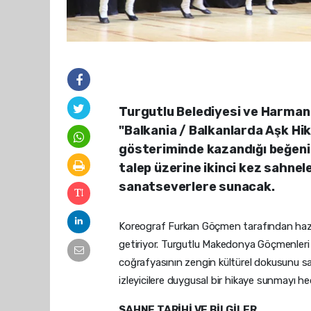
Turgutlu Belediyesi ve Harman K
"Balkania / Balkanlarda Aşk Hik
gösteriminde kazandığı beğenin
talep üzerine ikinci kez sahnel
sanatseverlere sunacak.
Koreograf Furkan Göçmen tarafından hazırl
getiriyor. Turgutlu Makedonya Göçmenleri 
coğrafyasının zengin kültürel dokusunu sah
izleyicilere duygusal bir hikaye sunmayı hed
SAHNE TARİHİ VE BİLGİLER