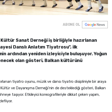
ABONE OL
ültür Sanat Derneği iş birliğiyle hazırlanan
ayesi Danslı Anlatım Tiyatrosu", ilk
in ardından yeniden izleyiciyle buluşuyor. Yoğun
enecek olan gösteri, Balkan kültürünü
anan tiyatro oyunu, müzik ve dansı tiyatro disipliniyle bir araya
Kültür ve Dayanışma Derneği’nin de desteklediği gösteri, Balkan
neye taşıyor. Etkileyici koreografileriyle dikkat çeken yapım,
efliyor.