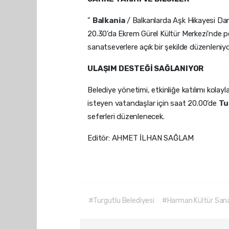
"
Balkania
/ Balkanlarda Aşk Hikayesi D
20.30'da Ekrem Gürel Kültür Merkezi'nde per
sanatseverlere açık bir şekilde düzenleniyo
ULAŞIM DESTEĞİ SAĞLANIYOR
Belediye yönetimi, etkinliğe katılımı kolay
isteyen vatandaşlar için saat 20.00’de
Tu
seferleri düzenlenecek.
Editör: AHMET İLHAN SAĞLAM
#Turgutlu Belediyesi
#Harman Kültür Sana