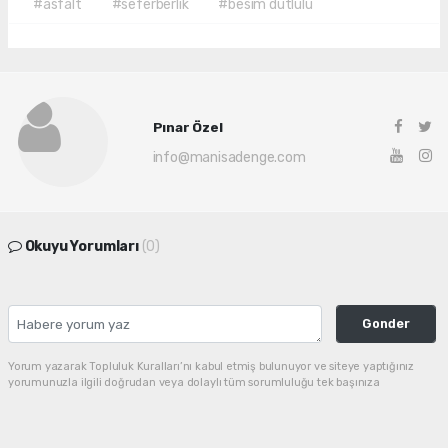
#asfalt
#seferberlik
#besim dutlulu
Pınar Özel
info@manisadenge.com
Okuyu Yorumları
(0)
Gonder
Yorum yazarak Topluluk Kuralları’nı kabul etmiş bulunuyor ve siteye yaptığınız
yorumunuzla ilgili doğrudan veya dolaylı tüm sorumluluğu tek başınıza
üstleniyorsunuz. Yazılan tüm yorumlardan site yönetimi hiçbir şekilde sorumlu
tutulamaz.