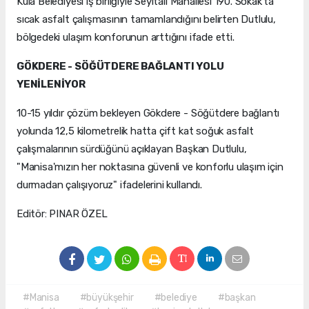
Kula Belediyesi iş birliğiyle Seyitali Mahallesi 190. Sokak'ta
sıcak asfalt çalışmasının tamamlandığını belirten Dutlulu,
bölgedeki ulaşım konforunun arttığını ifade etti.
GÖKDERE - SÖĞÜTDERE BAĞLANTI YOLU
YENİLENİYOR
10-15 yıldır çözüm bekleyen Gökdere - Söğütdere bağlantı
yolunda 12,5 kilometrelik hatta çift kat soğuk asfalt
çalışmalarının sürdüğünü açıklayan Başkan Dutlulu,
"Manisa'mızın her noktasına güvenli ve konforlu ulaşım için
durmadan çalışıyoruz" ifadelerini kullandı.
Editör: PINAR ÖZEL
#Manisa
#büyükşehir
#belediye
#başkan