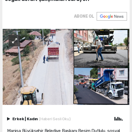
ABONE OL
Erkek
|
Kadın
(Haberi Sesli Oku)
Manisa Büyükşehir Belediye Başkanı Besim Dutlulu, sosyal