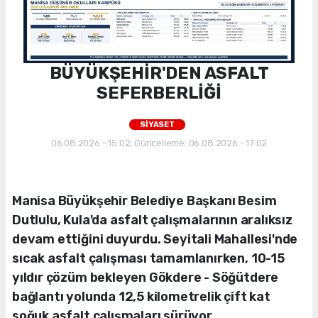
BÜYÜKŞEHİR'DEN ASFALT
SEFERBERLİĞİ
SİYASET
06.08.2026 - 15:02, Güncelleme: 06.08.2026 - 17:02
Manisa Büyükşehir Belediye Başkanı Besim
Dutlulu, Kula'da asfalt çalışmalarının aralıksız
devam ettiğini duyurdu. Seyitali Mahallesi'nde
sıcak asfalt çalışması tamamlanırken, 10-15
yıldır çözüm bekleyen Gökdere - Söğütdere
bağlantı yolunda 12,5 kilometrelik çift kat
soğuk asfalt çalışmaları sürüyor.