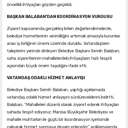
öncelikli ihtiyaçları gözden geçirildi.
BAŞKAN BALABAN’DAN KOORDİNASYON VURGUSU
Ziyaret kapsamında gerçekleştirilen değerlendirmelerde,
belediye hizmetlerinin verimliliğini artırmak amacıyla kurumlar
arası iş birliğinin önemi üzerinde duruldu. Vatandaşların
taleplerini yerinde dinleyen Belediye Başkanı Semih Balaban,
saha ziyaretlerinin mahallelerdeki ihtiyaçların hızlı tespiti
açısından büyük önem taşıdığını ifade etti.
VATANDAŞ ODAKLI HİZMET ANLAYIŞI
Belediye Başkanı Semih Balaban, yaptığı açıklamada
vatandaş odaklı hizmet anlayışını sürdüreceklerini belirtti.
Balaban, "Mahalleleri düzenli olarak ziyaret ederek ihtiyaçları
sahada tespit ediyoruz. Manisa Büyükşehir Belediyesi ve
mahalle muhtarları ile güçlü bir koordinasyon içerisinde
çalışarak hizmet sunmaya devam edeceğiz" açıklamasında