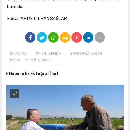
bulundu.
Editör: AHMET İLHAN SAĞLAM
#MANİSA
#YUNUSEMRE
#SEMİH BALABAN
#Yunusemre Belediyesi
Habere Ek Fotoğraf(lar)