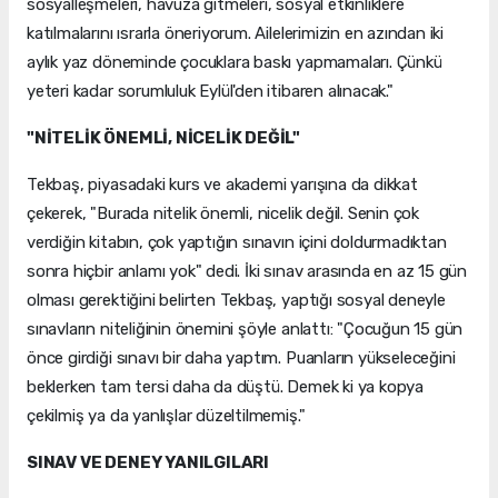
sosyalleşmeleri, havuza gitmeleri, sosyal etkinliklere
katılmalarını ısrarla öneriyorum. Ailelerimizin en azından iki
aylık yaz döneminde çocuklara baskı yapmamaları. Çünkü
yeteri kadar sorumluluk Eylül'den itibaren alınacak."
"NİTELİK ÖNEMLİ, NİCELİK DEĞİL"
Tekbaş, piyasadaki kurs ve akademi yarışına da dikkat
çekerek, "Burada nitelik önemli, nicelik değil. Senin çok
verdiğin kitabın, çok yaptığın sınavın içini doldurmadıktan
sonra hiçbir anlamı yok" dedi. İki sınav arasında en az 15 gün
olması gerektiğini belirten Tekbaş, yaptığı sosyal deneyle
sınavların niteliğinin önemini şöyle anlattı: "Çocuğun 15 gün
önce girdiği sınavı bir daha yaptım. Puanların yükseleceğini
beklerken tam tersi daha da düştü. Demek ki ya kopya
çekilmiş ya da yanlışlar düzeltilmemiş."
SINAV VE DENEY YANILGILARI