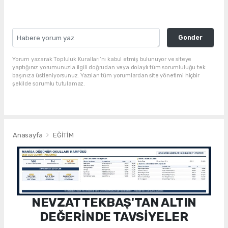
Gonder
Yorum yazarak Topluluk Kuralları’nı kabul etmiş bulunuyor ve siteye
yaptığınız yorumunuzla ilgili doğrudan veya dolaylı tüm sorumluluğu tek
başınıza üstleniyorsunuz. Yazılan tüm yorumlardan site yönetimi hiçbir
şekilde sorumlu tutulamaz.
Anasayfa
EĞİTİM
NEVZAT TEKBAŞ'TAN ALTIN
DEĞERİNDE TAVSİYELER