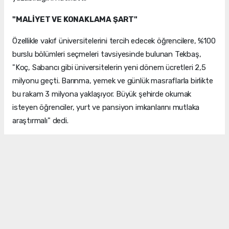
"MALİYET VE KONAKLAMA ŞART"
Özellikle vakıf üniversitelerini tercih edecek öğrencilere, %100
burslu bölümleri seçmeleri tavsiyesinde bulunan Tekbaş,
"Koç, Sabancı gibi üniversitelerin yeni dönem ücretleri 2,5
milyonu geçti. Barınma, yemek ve günlük masraflarla birlikte
bu rakam 3 milyona yaklaşıyor. Büyük şehirde okumak
isteyen öğrenciler, yurt ve pansiyon imkanlarını mutlaka
araştırmalı" dedi.
LGS YEREL TERCİHLERİ
LGS tercih sürecinin YKS'ye kıyasla daha lokal bir yapıya
sahip olduğunu belirten Tekbaş, Manisa'daki fen liseleri ve
nitelikli okulların kontenjanlarına dikkat çekti. Şehir dışını
tercih edecek öğrencilerin mutlaka okul pansiyonlarının olup
olmadığını araştırması gerektiğini belirten Tekbaş, tercihlerin