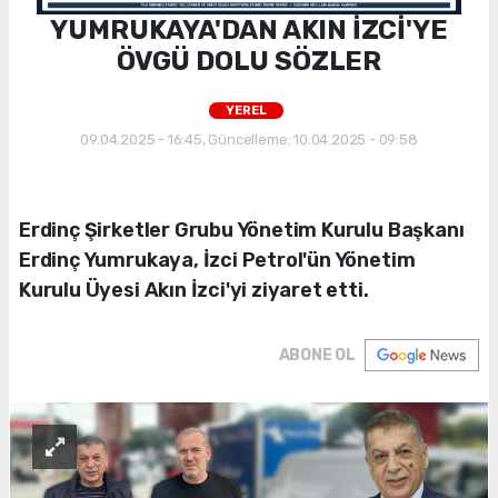
YUMRUKAYA'DAN AKIN İZCİ'YE
ÖVGÜ DOLU SÖZLER
YEREL
09.04.2025 - 16:45, Güncelleme: 10.04.2025 - 09:58
Erdinç Şirketler Grubu Yönetim Kurulu Başkanı
Erdinç Yumrukaya, İzci Petrol'ün Yönetim
Kurulu Üyesi Akın İzci'yi ziyaret etti.
ABONE OL