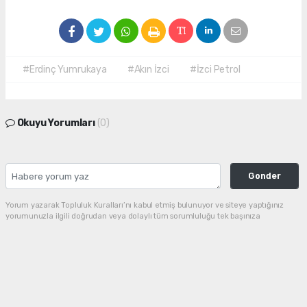
#Erdinç Yumrukaya
#Akın İzci
#İzci Petrol
Okuyu Yorumları
(0)
Gonder
Yorum yazarak Topluluk Kuralları’nı kabul etmiş bulunuyor ve siteye yaptığınız
yorumunuzla ilgili doğrudan veya dolaylı tüm sorumluluğu tek başınıza
üstleniyorsunuz. Yazılan tüm yorumlardan site yönetimi hiçbir şekilde sorumlu
tutulamaz.