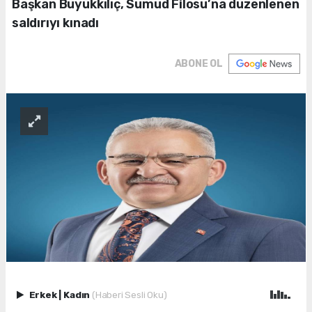
Başkan Büyükkılıç, Sumud Filosu’na düzenlenen
saldırıyı kınadı
ABONE OL
Erkek
|
Kadın
(Haberi Sesli Oku)