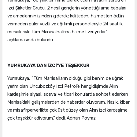
Yumrukaya, "68 yıllık bir firma olarak ticari hayatını sürdüren
İzci Şirketler Grubu, 2 nesil gençlerin yönettiği ama babaları
ve amcalarının izinden giderek; kaliteden, hizmetten ödün
vermeden güler yüzlü ve eğitimli personelleriyle 24 saatlik
mesaileriyle tüm Manisa halkına hizmet veriyorlar."
açıklamasında bulundu.
YUMRUKAYA'DAN İZCİ'YE TEŞEKKÜR
Yumrukaya, "Tüm Manisalıların olduğu gibi benim de uğrak
yerim olan Uncubozköy İzci Petrol'e her gidişimde Akın
kardeşimle siyasi, sosyal ve ticari konularda sohbet ederken
Manisa'daki gelişmelerden de haberdar oluyorum. Nazik, kibar
ve misafirperverlikte çok üst düzey olan Akın İzci kardeşime
çok teşekkür ediyorum." dedi. Adnan Poyraz