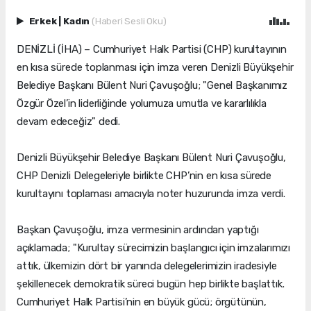
Erkek
|
Kadın
(Haberi Sesli Oku)
DENİZLİ (İHA) – Cumhuriyet Halk Partisi (CHP) kurultayının
en kısa sürede toplanması için imza veren Denizli Büyükşehir
Belediye Başkanı Bülent Nuri Çavuşoğlu; "Genel Başkanımız
Özgür Özel’in liderliğinde yolumuza umutla ve kararlılıkla
devam edeceğiz" dedi.
Denizli Büyükşehir Belediye Başkanı Bülent Nuri Çavuşoğlu,
CHP Denizli Delegeleriyle birlikte CHP’nin en kısa sürede
kurultayını toplaması amacıyla noter huzurunda imza verdi.
Başkan Çavuşoğlu, imza vermesinin ardından yaptığı
açıklamada; "Kurultay sürecimizin başlangıcı için imzalarımızı
attık, ülkemizin dört bir yanında delegelerimizin iradesiyle
şekillenecek demokratik süreci bugün hep birlikte başlattık.
Cumhuriyet Halk Partisi’nin en büyük gücü; örgütünün,