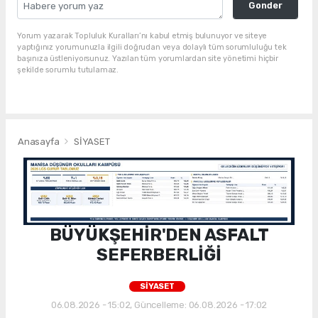
Gonder
Yorum yazarak Topluluk Kuralları’nı kabul etmiş bulunuyor ve siteye
yaptığınız yorumunuzla ilgili doğrudan veya dolaylı tüm sorumluluğu tek
başınıza üstleniyorsunuz. Yazılan tüm yorumlardan site yönetimi hiçbir
şekilde sorumlu tutulamaz.
Anasayfa
SİYASET
BÜYÜKŞEHİR'DEN ASFALT
SEFERBERLİĞİ
SİYASET
06.08.2026 - 15:02, Güncelleme: 06.08.2026 - 17:02