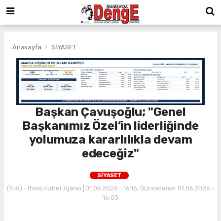
Anasayfa
SİYASET
Başkan Çavuşoğlu; "Genel
Başkanımız Özel’in liderliğinde
yolumuza kararlılıkla devam
edeceğiz"
SİYASET
(İHA) - İhlas Haber Ajansı | 01.06.2026 - 16:16, Güncelleme: 01.06.2026 -
16:03