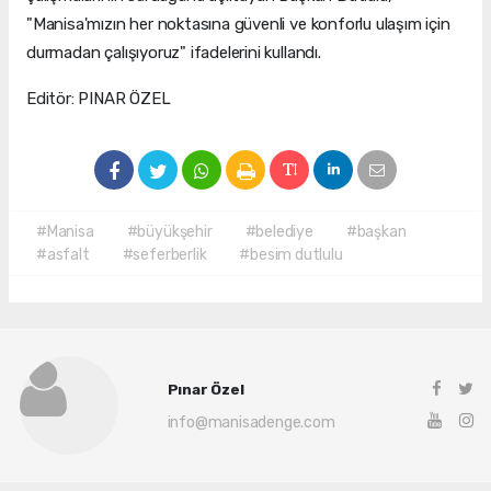
"Manisa'mızın her noktasına güvenli ve konforlu ulaşım için
durmadan çalışıyoruz" ifadelerini kullandı.
Editör: PINAR ÖZEL
#Manisa
#büyükşehir
#belediye
#başkan
#asfalt
#seferberlik
#besim dutlulu
Pınar Özel
info@manisadenge.com