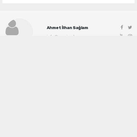
Ahmet İlhan Sağlam
info@manisadenge.com
Okuyu Yorumları
(0)
Gonder
Yorum yazarak Topluluk Kuralları’nı kabul etmiş bulunuyor ve siteye yaptığınız
yorumunuzla ilgili doğrudan veya dolaylı tüm sorumluluğu tek başınıza
üstleniyorsunuz. Yazılan tüm yorumlardan site yönetimi hiçbir şekilde sorumlu
tutulamaz.