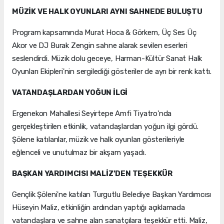
MÜZİK VE HALK OYUNLARI AYNI SAHNEDE BULUŞTU
Program kapsamında Murat Hoca & Görkem, Üç Ses Üç
Akor ve DJ Burak Zengin sahne alarak sevilen eserleri
seslendirdi. Müzik dolu geceye, Harman-Kültür Sanat Halk
Oyunları Ekipleri'nin sergilediği gösteriler de ayrı bir renk kattı.
VATANDAŞLARDAN YOĞUN İLGİ
Ergenekon Mahallesi Seyirtepe Amfi Tiyatro'nda
gerçekleştirilen etkinlik, vatandaşlardan yoğun ilgi gördü.
Şölene katılanlar, müzik ve halk oyunları gösterileriyle
eğlenceli ve unutulmaz bir akşam yaşadı.
BAŞKAN YARDIMCISI MALİZ'DEN TEŞEKKÜR
Gençlik Şöleni'ne katılan Turgutlu Belediye Başkan Yardımcısı
Hüseyin Maliz, etkinliğin ardından yaptığı açıklamada
vatandaşlara ve sahne alan sanatçılara teşekkür etti. Maliz,