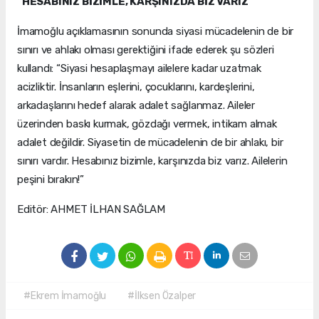
“HESABINIZ BİZİMLE, KARŞINIZDA BİZ VARIZ”
İmamoğlu açıklamasının sonunda siyasi mücadelenin de bir
sınırı ve ahlakı olması gerektiğini ifade ederek şu sözleri
kullandı: “Siyasi hesaplaşmayı ailelere kadar uzatmak
acizliktir. İnsanların eşlerini, çocuklarını, kardeşlerini,
arkadaşlarını hedef alarak adalet sağlanmaz. Aileler
üzerinden baskı kurmak, gözdağı vermek, intikam almak
adalet değildir. Siyasetin de mücadelenin de bir ahlakı, bir
sınırı vardır. Hesabınız bizimle, karşınızda biz varız. Ailelerin
peşini bırakın!”
Editör: AHMET İLHAN SAĞLAM
#Ekrem İmamoğlu
#İlksen Özalper