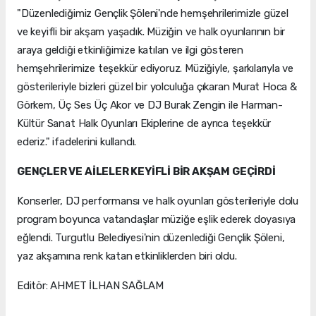
"Düzenlediğimiz Gençlik Şöleni'nde hemşehrilerimizle güzel
ve keyifli bir akşam yaşadık. Müziğin ve halk oyunlarının bir
araya geldiği etkinliğimize katılan ve ilgi gösteren
hemşehrilerimize teşekkür ediyoruz. Müziğiyle, şarkılarıyla ve
gösterileriyle bizleri güzel bir yolculuğa çıkaran Murat Hoca &
Görkem, Üç Ses Üç Akor ve DJ Burak Zengin ile Harman-
Kültür Sanat Halk Oyunları Ekiplerine de ayrıca teşekkür
ederiz." ifadelerini kullandı.
GENÇLER VE AİLELER KEYİFLİ BİR AKŞAM GEÇİRDİ
Konserler, DJ performansı ve halk oyunları gösterileriyle dolu
program boyunca vatandaşlar müziğe eşlik ederek doyasıya
eğlendi. Turgutlu Belediyesi'nin düzenlediği Gençlik Şöleni,
yaz akşamına renk katan etkinliklerden biri oldu.
Editör: AHMET İLHAN SAĞLAM