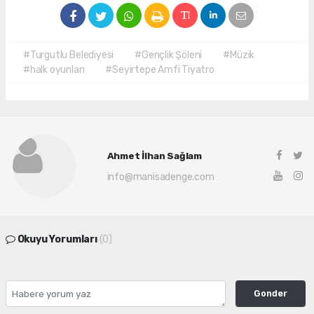
#Turgutlu Belediyesi
#Gençlik Şöleni
#Müzik
#halk oyunları
#Seyirtepe Amfi Tiyatro
Ahmet İlhan Sağlam
info@manisadenge.com
Okuyu Yorumları
(0)
Gonder