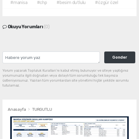
#manisa
#chp
#besim dutlulu
#özgür özel
Okuyu Yorumları
(0)
Gonder
Yorum yazarak Topluluk Kuralları’nı kabul etmiş bulunuyor ve siteye yaptığınız
yorumunuzla ilgili doğrudan veya dolaylı tüm sorumluluğu tek başınıza
üstleniyorsunuz. Yazılan tüm yorumlardan site yönetimi hiçbir şekilde sorumlu
tutulamaz.
Anasayfa
TURGUTLU