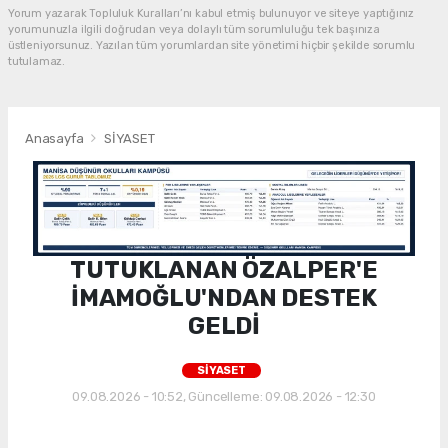
Yorum yazarak Topluluk Kuralları’nı kabul etmiş bulunuyor ve siteye yaptığınız
yorumunuzla ilgili doğrudan veya dolaylı tüm sorumluluğu tek başınıza
üstleniyorsunuz. Yazılan tüm yorumlardan site yönetimi hiçbir şekilde sorumlu
tutulamaz.
Anasayfa
SİYASET
TUTUKLANAN ÖZALPER'E
İMAMOĞLU'NDAN DESTEK
GELDİ
SİYASET
09.08.2026 - 10:52, Güncelleme: 09.08.2026 - 12:30