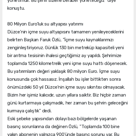
yönetimdir. Bu şehri sizlerle beraber yöneteceğiz" diye
konuştu.
80 Milyon Euro’luk su altyapısı yatırımı
Düzce’nin içme suyu altyapısını tamamen yenileyeceklerini
belirten Başkan Faruk Özlü, "İçme suyu kaynaklarımızı
zenginleştiriyoruz. Günlük 130 bin metreküp kapasiteli yeni
bir arıtma tesisinin ihalesi geçtiğimiz ay yapıldı. Şehrimize
toplamda 1250 kilometrelik yeni içme suyu hattı döşenecek.
Bu yatırımların değeri yaklaşık 80 milyon Euro. İçme suyu
konusunda çok hassasız. İnşallah bu işler bittikten sonra
önümüzdeki 50 yıl Düzce’nin içme suyu sıkıntısı olmayacak.
Bizim her işimiz kalıcıdır, uzun yıllara saiktir. Biz hiçbir zaman
günü kurtarmaya çalışmadık, her zaman bu şehrin geleceğini
kurmaya çalıştık" dedi.
Eski şebeke yapısından dolayı bazı bölgelerde yaşanan
basınç sorunlarına da değinen Özlü, "Toplamda 100 bine
yakın abonenin yalnızca 900’ünde basınç sorunu var. Bu