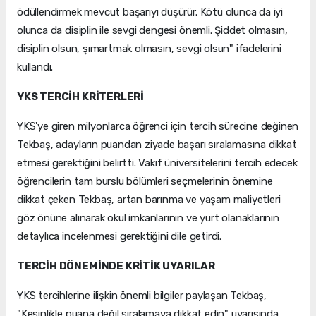
ödüllendirmek mevcut başarıyı düşürür. Kötü olunca da iyi
olunca da disiplin ile sevgi dengesi önemli. Şiddet olmasın,
disiplin olsun, şımartmak olmasın, sevgi olsun" ifadelerini
kullandı.
YKS TERCİH KRİTERLERİ
YKS'ye giren milyonlarca öğrenci için tercih sürecine değinen
Tekbaş, adayların puandan ziyade başarı sıralamasına dikkat
etmesi gerektiğini belirtti. Vakıf üniversitelerini tercih edecek
öğrencilerin tam burslu bölümleri seçmelerinin önemine
dikkat çeken Tekbaş, artan barınma ve yaşam maliyetleri
göz önüne alınarak okul imkanlarının ve yurt olanaklarının
detaylıca incelenmesi gerektiğini dile getirdi.
TERCİH DÖNEMİNDE KRİTİK UYARILAR
YKS tercihlerine ilişkin önemli bilgiler paylaşan Tekbaş,
"Kesinlikle puana değil sıralamaya dikkat edin" uyarısında