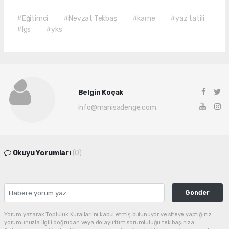
#Eğitimci
#Nevzat Tekbaş
#karne
#yaz tatili
#lgs
#yks
Belgin Koçak
info@manisadenge.com
Okuyu Yorumları
(0)
Gonder
Yorum yazarak Topluluk Kuralları’nı kabul etmiş bulunuyor ve siteye yaptığınız
yorumunuzla ilgili doğrudan veya dolaylı tüm sorumluluğu tek başınıza