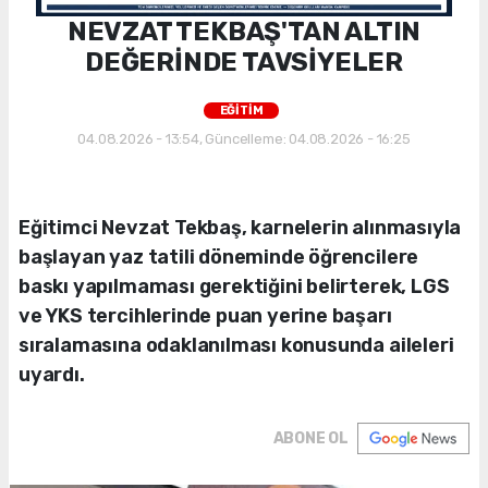
NEVZAT TEKBAŞ'TAN ALTIN
DEĞERİNDE TAVSİYELER
EĞİTİM
04.08.2026 - 13:54, Güncelleme: 04.08.2026 - 16:25
Eğitimci Nevzat Tekbaş, karnelerin alınmasıyla
başlayan yaz tatili döneminde öğrencilere
baskı yapılmaması gerektiğini belirterek, LGS
ve YKS tercihlerinde puan yerine başarı
sıralamasına odaklanılması konusunda aileleri
uyardı.
ABONE OL