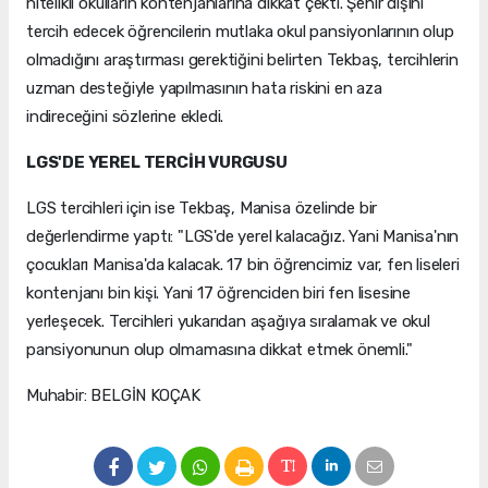
nitelikli okulların kontenjanlarına dikkat çekti. Şehir dışını
tercih edecek öğrencilerin mutlaka okul pansiyonlarının olup
olmadığını araştırması gerektiğini belirten Tekbaş, tercihlerin
uzman desteğiyle yapılmasının hata riskini en aza
indireceğini sözlerine ekledi.
LGS'DE YEREL TERCİH VURGUSU
LGS tercihleri için ise Tekbaş, Manisa özelinde bir
değerlendirme yaptı: "LGS'de yerel kalacağız. Yani Manisa'nın
çocukları Manisa'da kalacak. 17 bin öğrencimiz var, fen liseleri
kontenjanı bin kişi. Yani 17 öğrenciden biri fen lisesine
yerleşecek. Tercihleri yukarıdan aşağıya sıralamak ve okul
pansiyonunun olup olmamasına dikkat etmek önemli."
Muhabir: BELGİN KOÇAK