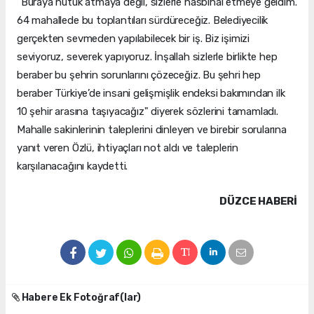
"Buraya nutuk atmaya değil, sizlerle hasbihal etmeye geldim.
64 mahallede bu toplantıları sürdüreceğiz. Belediyecilik
gerçekten sevmeden yapılabilecek bir iş. Biz işimizi
seviyoruz, severek yapıyoruz. İnşallah sizlerle birlikte hep
beraber bu şehrin sorunlarını çözeceğiz. Bu şehri hep
beraber Türkiye’de insani gelişmişlik endeksi bakımından ilk
10 şehir arasına taşıyacağız" diyerek sözlerini tamamladı.
Mahalle sakinlerinin taleplerini dinleyen ve birebir sorularına
yanıt veren Özlü, ihtiyaçları not aldı ve taleplerin
karşılanacağını kaydetti.
DÜZCE HABERİ
Habere Ek Fotoğraf(lar)