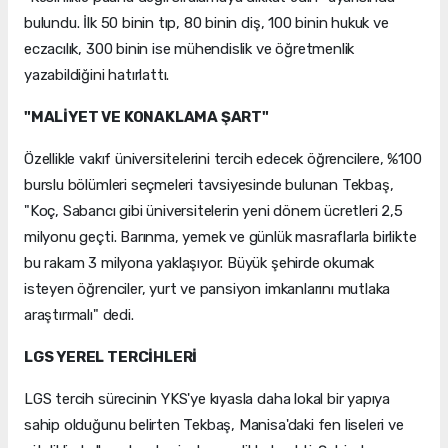
bulundu. İlk 50 binin tıp, 80 binin diş, 100 binin hukuk ve
eczacılık, 300 binin ise mühendislik ve öğretmenlik
yazabildiğini hatırlattı.
"MALİYET VE KONAKLAMA ŞART"
Özellikle vakıf üniversitelerini tercih edecek öğrencilere, %100
burslu bölümleri seçmeleri tavsiyesinde bulunan Tekbaş,
"Koç, Sabancı gibi üniversitelerin yeni dönem ücretleri 2,5
milyonu geçti. Barınma, yemek ve günlük masraflarla birlikte
bu rakam 3 milyona yaklaşıyor. Büyük şehirde okumak
isteyen öğrenciler, yurt ve pansiyon imkanlarını mutlaka
araştırmalı" dedi.
LGS YEREL TERCİHLERİ
LGS tercih sürecinin YKS'ye kıyasla daha lokal bir yapıya
sahip olduğunu belirten Tekbaş, Manisa'daki fen liseleri ve