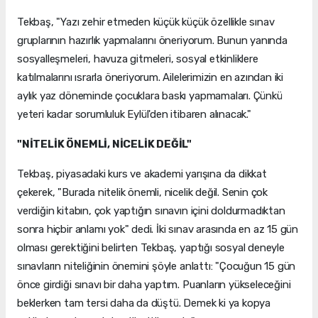
Tekbaş, "Yazı zehir etmeden küçük küçük özellikle sınav
gruplarının hazırlık yapmalarını öneriyorum. Bunun yanında
sosyalleşmeleri, havuza gitmeleri, sosyal etkinliklere
katılmalarını ısrarla öneriyorum. Ailelerimizin en azından iki
aylık yaz döneminde çocuklara baskı yapmamaları. Çünkü
yeteri kadar sorumluluk Eylül'den itibaren alınacak."
"NİTELİK ÖNEMLİ, NİCELİK DEĞİL"
Tekbaş, piyasadaki kurs ve akademi yarışına da dikkat
çekerek, "Burada nitelik önemli, nicelik değil. Senin çok
verdiğin kitabın, çok yaptığın sınavın içini doldurmadıktan
sonra hiçbir anlamı yok" dedi. İki sınav arasında en az 15 gün
olması gerektiğini belirten Tekbaş, yaptığı sosyal deneyle
sınavların niteliğinin önemini şöyle anlattı: "Çocuğun 15 gün
önce girdiği sınavı bir daha yaptım. Puanların yükseleceğini
beklerken tam tersi daha da düştü. Demek ki ya kopya