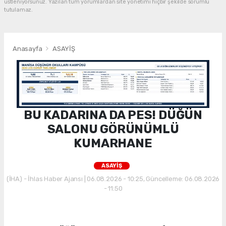
üstleniyorsunuz. Yazılan tüm yorumlardan site yönetimi hiçbir şekilde sorumlu
tutulamaz.
Anasayfa
ASAYİŞ
BU KADARINA DA PES! DÜĞÜN
SALONU GÖRÜNÜMLÜ
KUMARHANE
ASAYİŞ
(İHA) - İhlas Haber Ajansı | 06.08.2026 - 10:25, Güncelleme: 06.08.2026
- 11:50