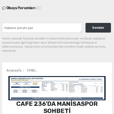
Okuyu Yorumları
(0)
Gonder
Yorum yazarak Topluluk Kuralları’nı kabul etmiş bulunuyor ve siteye yaptığınız
yorumunuzla ilgili doğrudan veya dolaylı tüm sorumluluğu tek başınıza
üstleniyorsunuz. Yazılan tüm yorumlardan site yönetimi hiçbir şekilde sorumlu
tutulamaz.
Anasayfa
YEREL
CAFE 236'DA MANİSASPOR
SOHBETİ