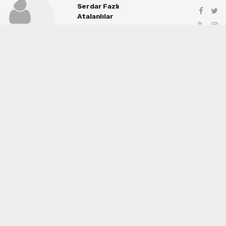
Serdar Fazlı
Atalanlılar
info@manisadenge.com
Okuyu Yorumları
(0)
Gonder
Yorum yazarak Topluluk Kuralları’nı kabul etmiş bulunuyor ve siteye yaptığınız
yorumunuzla ilgili doğrudan veya dolaylı tüm sorumluluğu tek başınıza
üstleniyorsunuz. Yazılan tüm yorumlardan site yönetimi hiçbir şekilde sorumlu
tutulamaz.
haber paketi
haber scripti
haber yazılımı
Tüm hakları saklı tutulmaktadır. Copyright 2026©