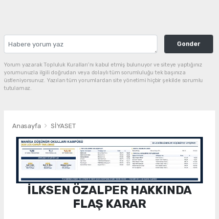
Gonder
Yorum yazarak Topluluk Kuralları’nı kabul etmiş bulunuyor ve siteye yaptığınız
yorumunuzla ilgili doğrudan veya dolaylı tüm sorumluluğu tek başınıza
üstleniyorsunuz. Yazılan tüm yorumlardan site yönetimi hiçbir şekilde sorumlu
tutulamaz.
Anasayfa
SİYASET
İLKSEN ÖZALPER HAKKINDA
FLAŞ KARAR