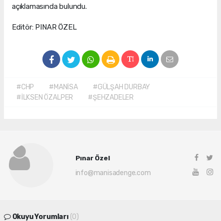
açıklamasında bulundu.
Editör: PINAR ÖZEL
#CHP
#MANİSA
#GÜLŞAH DURBAY
#İLKSEN ÖZALPER
#ŞEHZADELER
Pınar Özel
info@manisadenge.com
Okuyu Yorumları
(0)