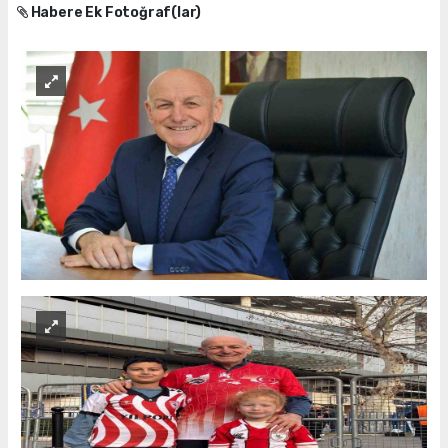
Habere Ek Fotoğraf(lar)