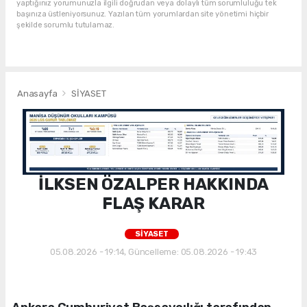
yaptığınız yorumunuzla ilgili doğrudan veya dolaylı tüm sorumluluğu tek
başınıza üstleniyorsunuz. Yazılan tüm yorumlardan site yönetimi hiçbir
şekilde sorumlu tutulamaz.
Anasayfa
SİYASET
İLKSEN ÖZALPER HAKKINDA
FLAŞ KARAR
SİYASET
05.08.2026 - 19:14, Güncelleme: 05.08.2026 - 19:43