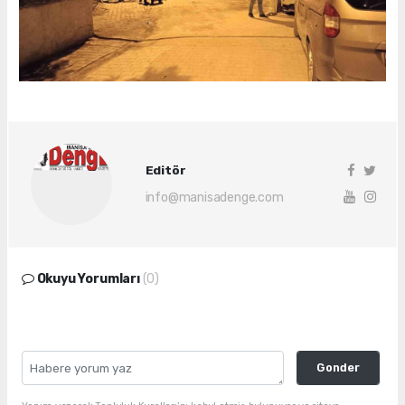
Editör
info@manisadenge.com
Okuyu Yorumları
(0)
Gonder