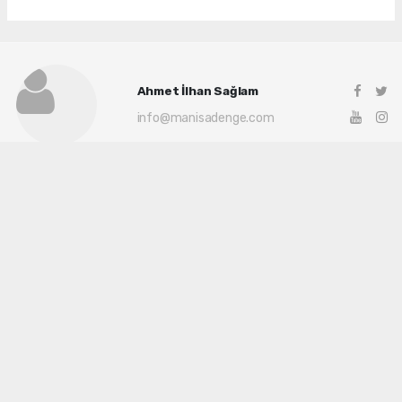
Ahmet İlhan Sağlam
info@manisadenge.com
Okuyu Yorumları
(0)
Gonder
Yorum yazarak Topluluk Kuralları’nı kabul etmiş bulunuyor ve siteye yaptığınız
yorumunuzla ilgili doğrudan veya dolaylı tüm sorumluluğu tek başınıza
üstleniyorsunuz. Yazılan tüm yorumlardan site yönetimi hiçbir şekilde sorumlu
tutulamaz.