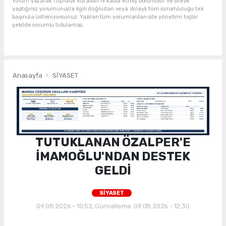
Yorum yazarak Topluluk Kuralları’nı kabul etmiş bulunuyor ve siteye
yaptığınız yorumunuzla ilgili doğrudan veya dolaylı tüm sorumluluğu tek
başınıza üstleniyorsunuz. Yazılan tüm yorumlardan site yönetimi hiçbir
şekilde sorumlu tutulamaz.
Anasayfa
SİYASET
TUTUKLANAN ÖZALPER'E
İMAMOĞLU'NDAN DESTEK
GELDİ
SİYASET
09.08.2026 - 10:52, Güncelleme: 09.08.2026 - 12:30