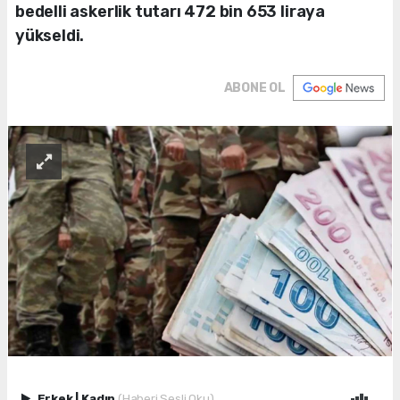
bedelli askerlik tutarı 472 bin 653 liraya
yükseldi.
ABONE OL
Erkek
|
Kadın
(Haberi Sesli Oku)