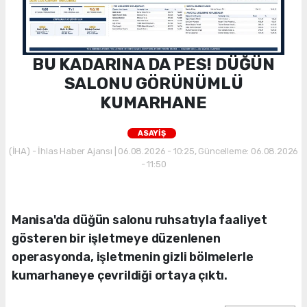
BU KADARINA DA PES! DÜĞÜN
SALONU GÖRÜNÜMLÜ
KUMARHANE
ASAYİŞ
(İHA) - İhlas Haber Ajansı | 06.08.2026 - 10:25, Güncelleme: 06.08.2026
- 11:50
Manisa'da düğün salonu ruhsatıyla faaliyet
gösteren bir işletmeye düzenlenen
operasyonda, işletmenin gizli bölmelerle
kumarhaneye çevrildiği ortaya çıktı.