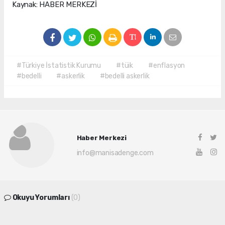
Kaynak: HABER MERKEZİ
#Türkiye İstatistik Kurumu
#tüik
#enflasyon
#bedelli
#askerlik
#bedelli askerlik
Haber Merkezi
info@manisadenge.com
Okuyu Yorumları
(0)