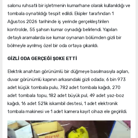
salonu ruhsatlı bir işletmenin kumarhane olarak kullanıldığı ve
tombala oynatıldığı tespit edildi. Ekipler tarafından 1
Ağustos 2026 tarihinde iş yerinde gerçekleştirilen
kontrolde, 55 şahsın kumar oynadığı belirlendi. Yapılan
detaylı aramalarda ise kumar oynanan bölümden gizli bir
bölmeyle ayrılmış özel bir oda ortaya çıkarıldı.
GİZLİ ODA GERÇEĞİ ŞOKE ETTİ
Elektrik anahtarı görünümlü bir düğmeye basılmasıyla açılan,
duvar görünümlü kapının arkasındaki gizli odada; 6 bin 973
adet küçük tombala pulu, 782 adet tombala kağıdı, 270
adet tombala topu, 182 adet büyük pul, 49 adet yaz-boz
kağıdı, 16 adet 52'lik iskambil destesi, 1 adet elektronik
tombala makinesi ve 1 adet kamera kayıt cihazı ele geçirildi.