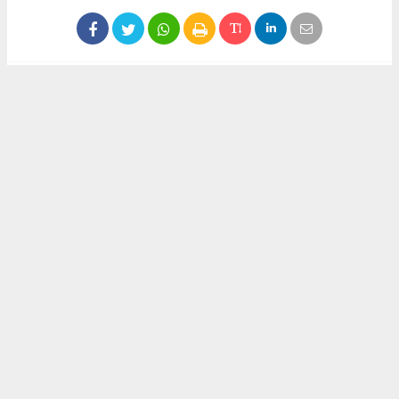
#Manisa
#düğün salonu
#kumarhane
Okuyu Yorumları
(0)
Gonder
Yorum yazarak Topluluk Kuralları’nı kabul etmiş bulunuyor ve siteye yaptığınız
yorumunuzla ilgili doğrudan veya dolaylı tüm sorumluluğu tek başınıza
üstleniyorsunuz. Yazılan tüm yorumlardan site yönetimi hiçbir şekilde sorumlu
tutulamaz.