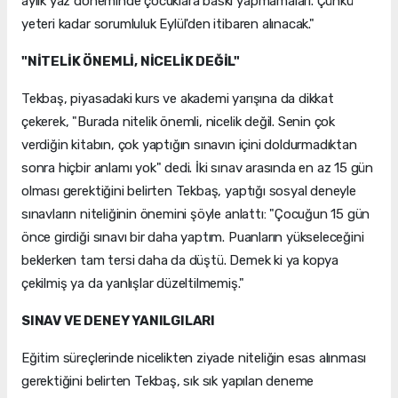
aylık yaz döneminde çocuklara baskı yapmamaları. Çünkü
yeteri kadar sorumluluk Eylül'den itibaren alınacak."
"NİTELİK ÖNEMLİ, NİCELİK DEĞİL"
Tekbaş, piyasadaki kurs ve akademi yarışına da dikkat
çekerek, "Burada nitelik önemli, nicelik değil. Senin çok
verdiğin kitabın, çok yaptığın sınavın içini doldurmadıktan
sonra hiçbir anlamı yok" dedi. İki sınav arasında en az 15 gün
olması gerektiğini belirten Tekbaş, yaptığı sosyal deneyle
sınavların niteliğinin önemini şöyle anlattı: "Çocuğun 15 gün
önce girdiği sınavı bir daha yaptım. Puanların yükseleceğini
beklerken tam tersi daha da düştü. Demek ki ya kopya
çekilmiş ya da yanlışlar düzeltilmemiş."
SINAV VE DENEY YANILGILARI
Eğitim süreçlerinde nicelikten ziyade niteliğin esas alınması
gerektiğini belirten Tekbaş, sık sık yapılan deneme