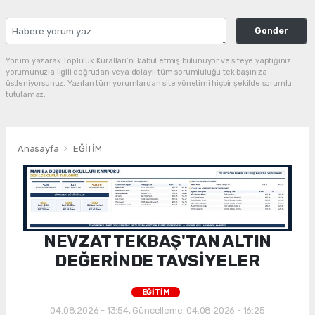
Gonder
Yorum yazarak Topluluk Kuralları’nı kabul etmiş bulunuyor ve siteye yaptığınız
yorumunuzla ilgili doğrudan veya dolaylı tüm sorumluluğu tek başınıza
üstleniyorsunuz. Yazılan tüm yorumlardan site yönetimi hiçbir şekilde sorumlu
tutulamaz.
Anasayfa
EĞİTİM
NEVZAT TEKBAŞ'TAN ALTIN
DEĞERİNDE TAVSİYELER
EĞİTİM
04.08.2026 - 13:54, Güncelleme: 04.08.2026 - 16:25