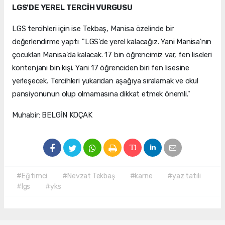
LGS'DE YEREL TERCİH VURGUSU
LGS tercihleri için ise Tekbaş, Manisa özelinde bir
değerlendirme yaptı: "LGS'de yerel kalacağız. Yani Manisa'nın
çocukları Manisa'da kalacak. 17 bin öğrencimiz var, fen liseleri
kontenjanı bin kişi. Yani 17 öğrenciden biri fen lisesine
yerleşecek. Tercihleri yukarıdan aşağıya sıralamak ve okul
pansiyonunun olup olmamasına dikkat etmek önemli."
Muhabir: BELGİN KOÇAK
#Eğitimci
#Nevzat Tekbaş
#karne
#yaz tatili
#lgs
#yks