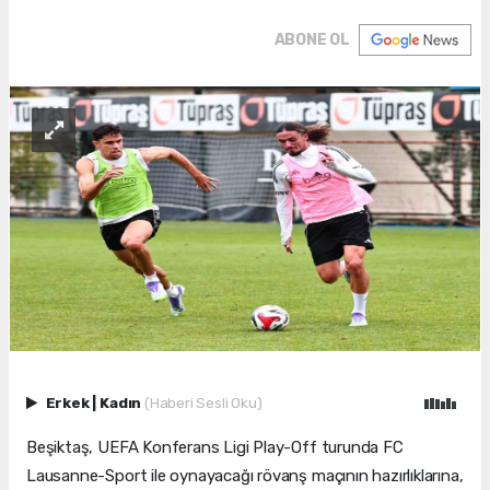
ABONE OL
Erkek
|
Kadın
(Haberi Sesli Oku)
Beşiktaş, UEFA Konferans Ligi Play-Off turunda FC
Lausanne-Sport ile oynayacağı rövanş maçının hazırlıklarına,