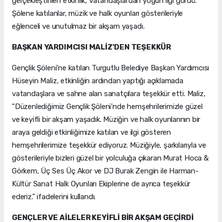
gerçekleştirilen etkinlik, vatandaşlardan yoğun ilgi gördü.
Şölene katılanlar, müzik ve halk oyunları gösterileriyle
eğlenceli ve unutulmaz bir akşam yaşadı.
BAŞKAN YARDIMCISI MALİZ'DEN TEŞEKKÜR
Gençlik Şöleni'ne katılan Turgutlu Belediye Başkan Yardımcısı
Hüseyin Maliz, etkinliğin ardından yaptığı açıklamada
vatandaşlara ve sahne alan sanatçılara teşekkür etti. Maliz,
"Düzenlediğimiz Gençlik Şöleni'nde hemşehrilerimizle güzel
ve keyifli bir akşam yaşadık. Müziğin ve halk oyunlarının bir
araya geldiği etkinliğimize katılan ve ilgi gösteren
hemşehrilerimize teşekkür ediyoruz. Müziğiyle, şarkılarıyla ve
gösterileriyle bizleri güzel bir yolculuğa çıkaran Murat Hoca &
Görkem, Üç Ses Üç Akor ve DJ Burak Zengin ile Harman-
Kültür Sanat Halk Oyunları Ekiplerine de ayrıca teşekkür
ederiz." ifadelerini kullandı.
GENÇLER VE AİLELER KEYİFLİ BİR AKŞAM GEÇİRDİ