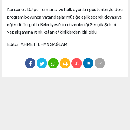
Konserler, DJ performansı ve halk oyunları gösterileriyle dolu
program boyunca vatandaşlar müziğe eşlik ederek doyasıya
eğlendi. Turgutlu Belediyesi'nin düzenlediği Gençlik Şöleni,
yaz akşamına renk katan etkinliklerden biri oldu.
Editör: AHMET İLHAN SAĞLAM
#Turgutlu Belediyesi
#Gençlik Şöleni
#Müzik
#halk oyunları
#Seyirtepe Amfi Tiyatro
Ahmet İlhan Sağlam
info@manisadenge.com