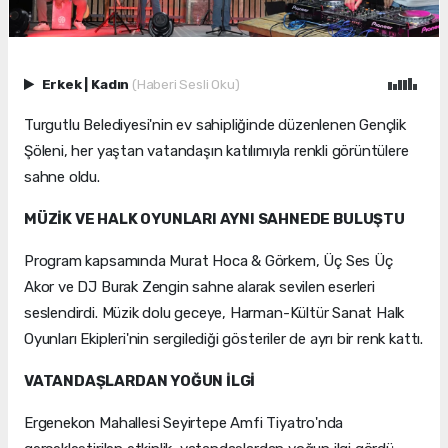
Erkek
|
Kadın
(Haberi Sesli Oku)
Turgutlu Belediyesi'nin ev sahipliğinde düzenlenen Gençlik
Şöleni, her yaştan vatandaşın katılımıyla renkli görüntülere
sahne oldu.
MÜZİK VE HALK OYUNLARI AYNI SAHNEDE BULUŞTU
Program kapsamında Murat Hoca & Görkem, Üç Ses Üç
Akor ve DJ Burak Zengin sahne alarak sevilen eserleri
seslendirdi. Müzik dolu geceye, Harman-Kültür Sanat Halk
Oyunları Ekipleri'nin sergilediği gösteriler de ayrı bir renk kattı.
VATANDAŞLARDAN YOĞUN İLGİ
Ergenekon Mahallesi Seyirtepe Amfi Tiyatro'nda