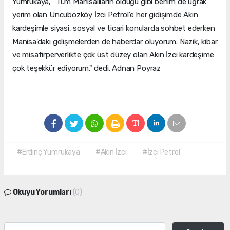
Yumrukaya, "Tüm Manisalıların olduğu gibi benim de uğrak
yerim olan Uncubozköy İzci Petrol'e her gidişimde Akın
kardeşimle siyasi, sosyal ve ticari konularda sohbet ederken
Manisa'daki gelişmelerden de haberdar oluyorum. Nazik, kibar
ve misafirperverlikte çok üst düzey olan Akın İzci kardeşime
çok teşekkür ediyorum." dedi. Adnan Poyraz
#Erdinç Yumrukaya
#Akın İzci
#İzci Petrol
Okuyu Yorumları
(0)