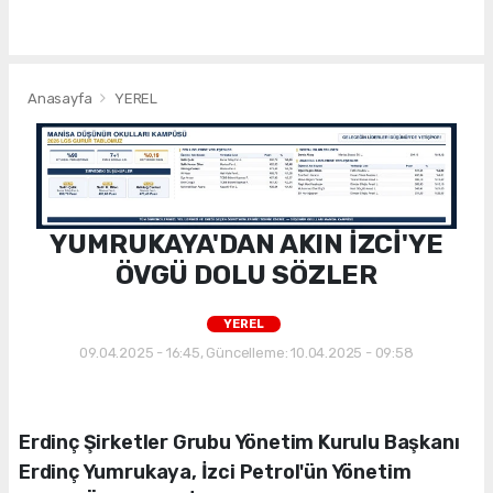
Anasayfa
YEREL
YUMRUKAYA'DAN AKIN İZCİ'YE
ÖVGÜ DOLU SÖZLER
YEREL
09.04.2025 - 16:45, Güncelleme: 10.04.2025 - 09:58
Erdinç Şirketler Grubu Yönetim Kurulu Başkanı
Erdinç Yumrukaya, İzci Petrol'ün Yönetim