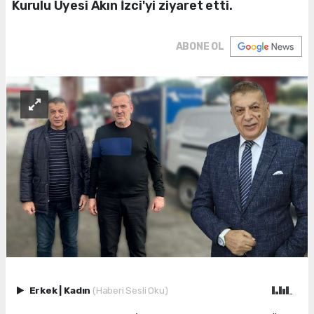
Kurulu Üyesi Akın İzci'yi ziyaret etti.
ABONE OL
Erkek
|
Kadın
(Haberi Sesli Oku)