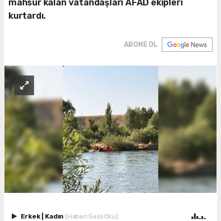
mahsur kalan vatandaşları AFAD ekipleri
kurtardı.
ABONE OL
Erkek
|
Kadın
(Haberi Sesli Oku)