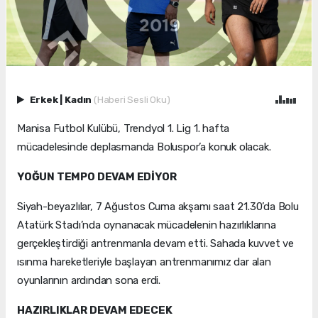
Erkek
|
Kadın
(Haberi Sesli Oku)
Manisa Futbol Kulübü, Trendyol 1. Lig 1. hafta
mücadelesinde deplasmanda Boluspor’a konuk olacak.
YOĞUN TEMPO DEVAM EDİYOR
Siyah-beyazlılar, 7 Ağustos Cuma akşamı saat 21.30’da Bolu
Atatürk Stadı’nda oynanacak mücadelenin hazırlıklarına
gerçekleştirdiği antrenmanla devam etti. Sahada kuvvet ve
ısınma hareketleriyle başlayan antrenmanımız dar alan
oyunlarının ardından sona erdi.
HAZIRLIKLAR DEVAM EDECEK