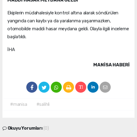
MADDİ HASAR MEYDANA GELDİ
Ekiplerin müdahalesiyle kontrol altına alarak söndürülen
yangında can kaybı ya da yaralanma yaşanmazken,
otomobilde maddi hasar meydana geldi. Olayla ilgili inceleme
başlatıldı.
İHA
MANISA HABERİ
#manisa
#salihli
Okuyu Yorumları
(0)