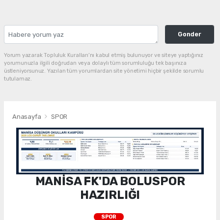
Gonder
Yorum yazarak Topluluk Kuralları’nı kabul etmiş bulunuyor ve siteye yaptığınız
yorumunuzla ilgili doğrudan veya dolaylı tüm sorumluluğu tek başınıza
üstleniyorsunuz. Yazılan tüm yorumlardan site yönetimi hiçbir şekilde sorumlu
tutulamaz.
Anasayfa
SPOR
MANİSA FK'DA BOLUSPOR
HAZIRLIĞI
SPOR