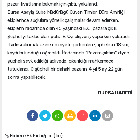
pazar fiyatlarına bakmak için çıktı, yakalandı.
Bursa Asayiş Şube Müdürlüğü Güven Timleri Büro Amirliği
ekiplerince suçlulara yönelik çalışmalar devam ederken,
ekiplerin radarında olan 45 yaşındaki E.K., pazara çıktı.
Şüpheliyi takibe alan polis, E.K.’yı alışveriş yaparken yakaladı.
İfadesi alınmak üzere emniyete götürülen şüphelinin 18 suç
kaydı bulunduğu öğrenildi. İfadesinde "Pazara çıktım" diyen
şüpheli sevk edildiği adliyede, çıkarıldığı mahkemece
tutuklandı. O şüpheli bir dahaki pazarını 4 yıl 5 ay 22 gün
sonra yapabilecek.
BURSA HABERİ
Habere Ek Fotoğraf(lar)