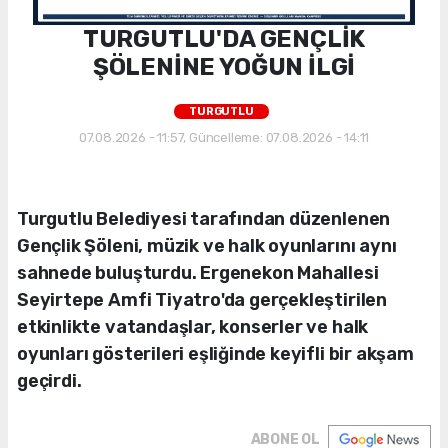
TURGUTLU'DA GENÇLİK
ŞÖLENİNE YOĞUN İLGİ
TURGUTLU
07.08.2026 - 11:57, Güncelleme: 07.08.2026 - 14:11
Turgutlu Belediyesi tarafından düzenlenen
Gençlik Şöleni, müzik ve halk oyunlarını aynı
sahnede buluşturdu. Ergenekon Mahallesi
Seyirtepe Amfi Tiyatro'da gerçekleştirilen
etkinlikte vatandaşlar, konserler ve halk
oyunları gösterileri eşliğinde keyifli bir akşam
geçirdi.
ABONE OL