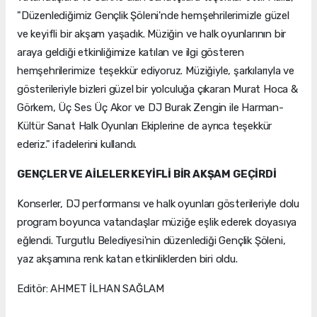
"Düzenlediğimiz Gençlik Şöleni'nde hemşehrilerimizle güzel
ve keyifli bir akşam yaşadık. Müziğin ve halk oyunlarının bir
araya geldiği etkinliğimize katılan ve ilgi gösteren
hemşehrilerimize teşekkür ediyoruz. Müziğiyle, şarkılarıyla ve
gösterileriyle bizleri güzel bir yolculuğa çıkaran Murat Hoca &
Görkem, Üç Ses Üç Akor ve DJ Burak Zengin ile Harman-
Kültür Sanat Halk Oyunları Ekiplerine de ayrıca teşekkür
ederiz." ifadelerini kullandı.
GENÇLER VE AİLELER KEYİFLİ BİR AKŞAM GEÇİRDİ
Konserler, DJ performansı ve halk oyunları gösterileriyle dolu
program boyunca vatandaşlar müziğe eşlik ederek doyasıya
eğlendi. Turgutlu Belediyesi'nin düzenlediği Gençlik Şöleni,
yaz akşamına renk katan etkinliklerden biri oldu.
Editör: AHMET İLHAN SAĞLAM