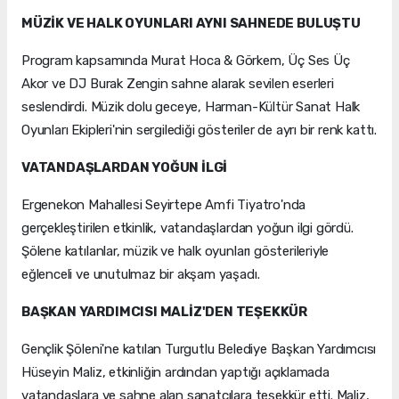
MÜZİK VE HALK OYUNLARI AYNI SAHNEDE BULUŞTU
Program kapsamında Murat Hoca & Görkem, Üç Ses Üç
Akor ve DJ Burak Zengin sahne alarak sevilen eserleri
seslendirdi. Müzik dolu geceye, Harman-Kültür Sanat Halk
Oyunları Ekipleri'nin sergilediği gösteriler de ayrı bir renk kattı.
VATANDAŞLARDAN YOĞUN İLGİ
Ergenekon Mahallesi Seyirtepe Amfi Tiyatro'nda
gerçekleştirilen etkinlik, vatandaşlardan yoğun ilgi gördü.
Şölene katılanlar, müzik ve halk oyunları gösterileriyle
eğlenceli ve unutulmaz bir akşam yaşadı.
BAŞKAN YARDIMCISI MALİZ'DEN TEŞEKKÜR
Gençlik Şöleni'ne katılan Turgutlu Belediye Başkan Yardımcısı
Hüseyin Maliz, etkinliğin ardından yaptığı açıklamada
vatandaşlara ve sahne alan sanatçılara teşekkür etti. Maliz,