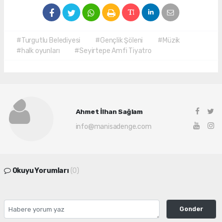
#Turgutlu Belediyesi
#Gençlik Şöleni
#Müzik
#halk oyunları
#Seyirtepe Amfi Tiyatro
Ahmet İlhan Sağlam
info@manisadenge.com
Okuyu Yorumları
(0)
Gonder