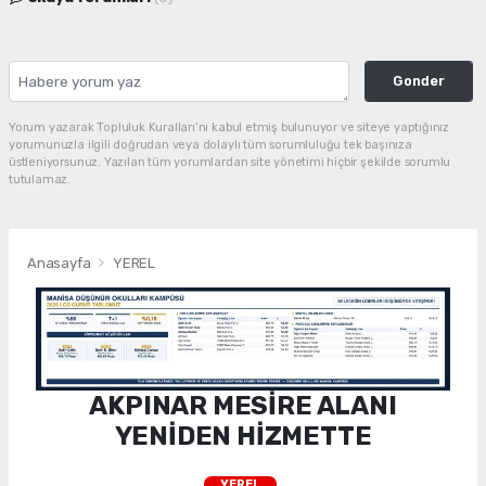
Gonder
Yorum yazarak Topluluk Kuralları’nı kabul etmiş bulunuyor ve siteye yaptığınız
yorumunuzla ilgili doğrudan veya dolaylı tüm sorumluluğu tek başınıza
üstleniyorsunuz. Yazılan tüm yorumlardan site yönetimi hiçbir şekilde sorumlu
tutulamaz.
Anasayfa
YEREL
AKPINAR MESİRE ALANI
YENİDEN HİZMETTE
YEREL