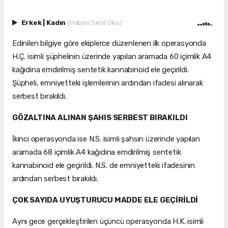
Erkek
|
Kadın
(Haberi Sesli Oku)
Edinilen bilgiye göre ekiplerce düzenlenen ilk operasyonda
H.Ç. isimli şüphelinin üzerinde yapılan aramada 60 içimlik A4
kağıdına emdirilmiş sentetik kannabinoid ele geçirildi.
Şüpheli, emniyetteki işlemlerinin ardından ifadesi alınarak
serbest bırakıldı.
GÖZALTINA ALINAN ŞAHIS SERBEST BIRAKILDI
İkinci operasyonda ise N.S. isimli şahsın üzerinde yapılan
aramada 68 içimlik A4 kağıdına emdirilmiş sentetik
kannabinoid ele geçirildi. N.S. de emniyetteki ifadesinin
ardından serbest bırakıldı.
ÇOK SAYIDA UYUŞTURUCU MADDE ELE GEÇİRİLDİ
Aynı gece gerçekleştirilen üçüncü operasyonda H.K. isimli