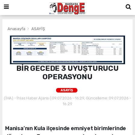
Anasayfa
ASAYİŞ
BİR GECEDE 3 UYUŞTURUCU
OPERASYONU
ASAYİŞ
(İHA) - İhlas Haber Ajansı | 09.07.2026 - 16:29, Güncelleme: 09.07.2026 -
16:29
Manisa’nın Kula ilçesinde emniyet birimlerinde