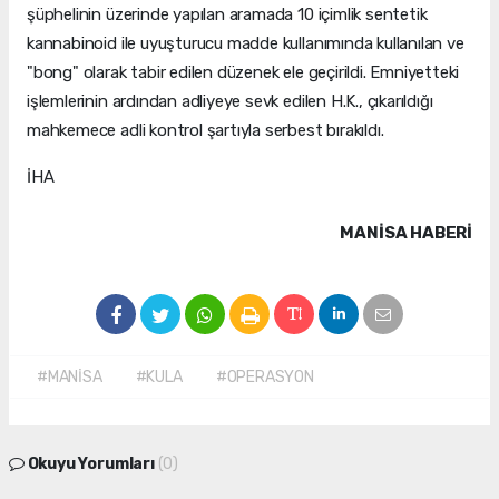
şüphelinin üzerinde yapılan aramada 10 içimlik sentetik
kannabinoid ile uyuşturucu madde kullanımında kullanılan ve
"bong" olarak tabir edilen düzenek ele geçirildi. Emniyetteki
işlemlerinin ardından adliyeye sevk edilen H.K., çıkarıldığı
mahkemece adli kontrol şartıyla serbest bırakıldı.
İHA
MANISA HABERİ
#MANİSA
#KULA
#OPERASYON
Okuyu Yorumları
(0)