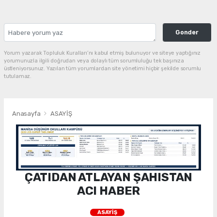
Gonder
Yorum yazarak Topluluk Kuralları’nı kabul etmiş bulunuyor ve siteye yaptığınız
yorumunuzla ilgili doğrudan veya dolaylı tüm sorumluluğu tek başınıza
üstleniyorsunuz. Yazılan tüm yorumlardan site yönetimi hiçbir şekilde sorumlu
tutulamaz.
Anasayfa
ASAYİŞ
ÇATIDAN ATLAYAN ŞAHISTAN
ACI HABER
ASAYİŞ