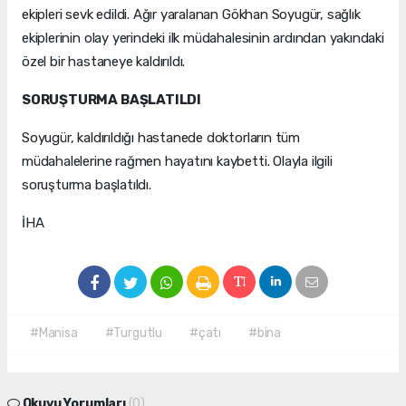
ekipleri sevk edildi. Ağır yaralanan Gökhan Soyugür, sağlık
ekiplerinin olay yerindeki ilk müdahalesinin ardından yakındaki
özel bir hastaneye kaldırıldı.
SORUŞTURMA BAŞLATILDI
Soyugür, kaldırıldığı hastanede doktorların tüm
müdahalelerine rağmen hayatını kaybetti. Olayla ilgili
soruşturma başlatıldı.
İHA
#Manisa
#Turgutlu
#çatı
#bina
Okuyu Yorumları
(0)