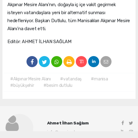
Akpınar Mesire Alanı’nın, doğayla iç içe vakit geçirmek
isteyen vatandaşlara yeni bir alternatif sunması
hedefleniyor. Başkan Dutlulu, tüm Manisalıları Akpınar Mesire
Alanı’na davet etti.
Editör: AHMET İLHAN SAĞLAM
#Akpınar Mesire Alanı
#vatandaş
#manisa
#büyükşehir
#besim dutlulu
Ahmet İlhan Sağlam
info@manisadenge.com