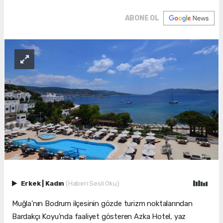
ABONE OL
Erkek
|
Kadın
(Haberi Sesli Oku)
Muğla’nın Bodrum ilçesinin gözde turizm noktalarından
Bardakçı Koyu’nda faaliyet gösteren Azka Hotel, yaz