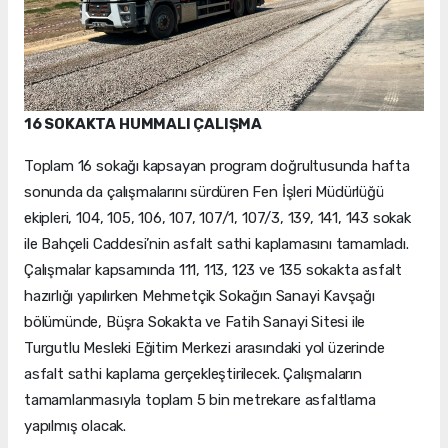
16 SOKAKTA HUMMALI ÇALIŞMA
Toplam 16 sokağı kapsayan program doğrultusunda hafta
sonunda da çalışmalarını sürdüren Fen İşleri Müdürlüğü
ekipleri, 104, 105, 106, 107, 107/1, 107/3, 139, 141, 143 sokak
ile Bahçeli Caddesi’nin asfalt sathi kaplamasını tamamladı.
Çalışmalar kapsamında 111, 113, 123 ve 135 sokakta asfalt
hazırlığı yapılırken Mehmetçik Sokağın Sanayi Kavşağı
bölümünde, Büşra Sokakta ve Fatih Sanayi Sitesi ile
Turgutlu Mesleki Eğitim Merkezi arasındaki yol üzerinde
asfalt sathi kaplama gerçekleştirilecek. Çalışmaların
tamamlanmasıyla toplam 5 bin metrekare asfaltlama
yapılmış olacak.