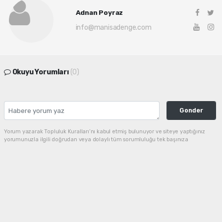
Adnan Poyraz
info@manisadenge.com
Okuyu Yorumları
(0)
Gonder
Yorum yazarak Topluluk Kuralları’nı kabul etmiş bulunuyor ve siteye yaptığınız
yorumunuzla ilgili doğrudan veya dolaylı tüm sorumluluğu tek başınıza
üstleniyorsunuz. Yazılan tüm yorumlardan site yönetimi hiçbir şekilde sorumlu
tutulamaz.
haber paketi
haber scripti
haber yazılımı