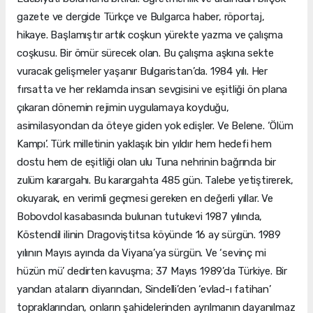
gazete ve dergide Türkçe ve Bulgarca haber, röportaj,
hikaye. Başlamıştır artık coşkun yürekte yazma ve çalışma
coşkusu. Bir ömür sürecek olan. Bu çalışma aşkına sekte
vuracak gelişmeler yaşanır Bulgaristan’da. 1984 yılı. Her
fırsatta ve her reklamda insan sevgisini ve eşitliği ön plana
çıkaran dönemin rejimin uygulamaya koyduğu,
asimilasyondan da öteye giden yok edişler. Ve Belene. ‘Ölüm
Kampı’. Türk milletinin yaklaşık bin yıldır hem hedefi hem
dostu hem de eşitliği olan ulu Tuna nehrinin bağrında bir
zulüm karargahı. Bu karargahta 485 gün. Talebe yetiştirerek,
okuyarak, en verimli geçmesi gereken en değerli yıllar. Ve
Bobovdol kasabasında bulunan tutukevi 1987 yılında,
Köstendil ilinin Dragoviştitsa köyünde 16 ay sürgün. 1989
yılının Mayıs ayında da Viyana’ya sürgün. Ve ‘sevinç mi
hüzün mü’ dedirten kavuşma; 37 Mayıs 1989’da Türkiye. Bir
yandan ataların diyarından, Sindelli’den ‘evlad-ı fatihan’
topraklarından, onların şahidelerinden ayrılmanın dayanılmaz