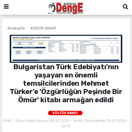
Anasayfa
KÜLTÜR SANAT
Bulgaristan Türk Edebiyatı’nın
yaşayan en önemli
temsilcilerinden Mehmet
Türker’e ‘Özgürlüğün Peşinde Bir
Ömür’ kitabı armağan edildi
KÜLTÜR SANAT
(İHA) - İhlas Haber Ajansı | 05.07.2025 - 14:48, Güncelleme: 05.07.2025 -
09:17