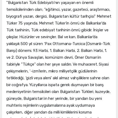
"Bulgaristan Türk Edebiyatı’nın yaşayan en önemli
temsilcilerinden olan; "eğitimci, yazar, gazeteci, araştırmacı,
biyografi yazarı, dergici, Bulgaristan kültür tarihçisi" Mehmet
Türker 75 yaşında. Mehmet Türker’in ömrü de Balkanlar’da
Türk tarihinin, Türk edebiyat tarihinin ömrü gibidir. İnişler ve
çıkışlar. Hüzünler ve sevinçler. Bal ve kan. Balkanlar’da
yaklaşık 500 yıl süren ‘Pax Ottomana-Turcica (Osmanlı-Türk
Barışı) dönemi. 93 Harbi, 1. Balkan Harbi, 2. Balkan Harbi, 1.
ve 2. Dünya Savaşları, komünizm devri, Ömer Osman’ın
tabiriyle "Türkçe" olan her şeye saldırı. Ve muhaceret. Siyasi
çekişmelerin, ‘-izm’lerin, mikro milliyetçilik güdülerinin
tetiklediği, ‘gizli veya aleni’ akıl almaz vahşiliklere sahne olan
bir coğrafya. Yüzyıllarca ispata gerek duymayan bir barış
medeniyetinin temsilcileri olan Bulgaristan Türkleri; kuzeyde,
güneyde, Bulgaristan’ın her yerinde, bir yandan bu yeni
muhteris rejimlerin uygulamalarına ayak uydurmaya
çalışırken, diğer yandan da milli kimliklerini koruma