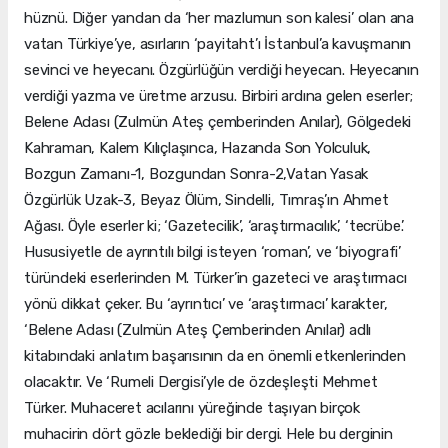
hüznü. Diğer yandan da ‘her mazlumun son kalesi’ olan ana
vatan Türkiye’ye, asırların ‘payitaht’ı İstanbul’a kavuşmanın
sevinci ve heyecanı. Özgürlüğün verdiği heyecan. Heyecanın
verdiği yazma ve üretme arzusu. Birbiri ardına gelen eserler;
Belene Adası (Zulmün Ateş çemberinden Anılar), Gölgedeki
Kahraman, Kalem Kılıçlaşınca, Hazanda Son Yolculuk,
Bozgun Zamanı-1, Bozgundan Sonra-2,Vatan Yasak
Özgürlük Uzak-3, Beyaz Ölüm, Sindelli, Tımraş’ın Ahmet
Ağası. Öyle eserler ki; ‘Gazetecilik’, ‘araştırmacılık’, ‘tecrübe’.
Hususiyetle de ayrıntılı bilgi isteyen ‘roman’, ve ‘biyografi’
türündeki eserlerinden M. Türker’in gazeteci ve araştırmacı
yönü dikkat çeker. Bu ‘ayrıntıcı’ ve ‘araştırmacı’ karakter,
‘Belene Adası (Zulmün Ateş Çemberinden Anılar) adlı
kitabındaki anlatım başarısının da en önemli etkenlerinden
olacaktır. Ve ‘Rumeli Dergisi’yle de özdeşleşti Mehmet
Türker. Muhaceret acılarını yüreğinde taşıyan birçok
muhacirin dört gözle beklediği bir dergi. Hele bu derginin