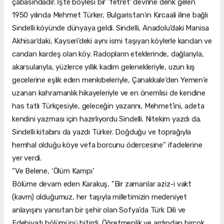
çabasındadır. İşte böylesi bir ‘fetret’ devrine denk gelen
1950 yılında Mehmet Türker, Bulgaristan’ın Kırcaali iline bağlı
Sindelli köyünde dünyaya geldi. Sindelli, Anadolu’daki Manisa
Akhisar’daki, Kayseri’deki aynı ismi taşıyan köylerle kandan ve
candan kardeş olan köy. Radopların eteklerinde, dağlarıyla,
akarsularıyla, yüzlerce yıllık kadim gelenekleriyle, uzun kış
gecelerine eşlik eden menkıbeleriyle, Çanakkale’den Yemen’e
uzanan kahramanlık hikayeleriyle ve en önemlisi de kendine
has tatlı Türkçesiyle, geleceğin yazarını, Mehmet’ini, adeta
kendini yazması için hazırlıyordu Sindelli. Nitekim yazdı da.
Sindelli kitabını da yazdı Türker. Doğduğu ve toprağıyla
hemhal olduğu köye vefa borcunu ödercesine" ifadelerine
yer verdi.
"Ve Belene, ‘Ölüm Kampı’
Bölüme devam eden Karakuş, "Bir zamanlar aziz-i vakt
(kavm) olduğumuz, her taşıyla milletimizin medeniyet
anlayışını yansıtan bir şehir olan Sofya’da Türk Dili ve
Edebiyatı bölümünü bitirdi. Öğretmenlik ve ardından birçok