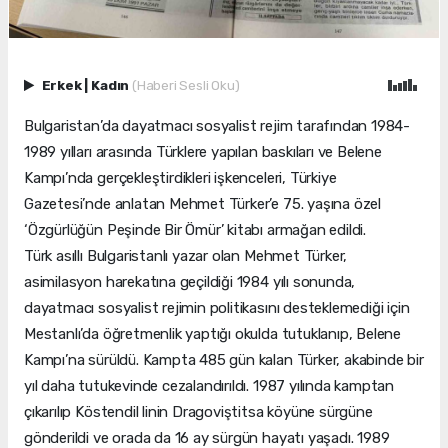
Erkek
|
Kadın
(Haberi Sesli Oku)
Bulgaristan’da dayatmacı sosyalist rejim tarafından 1984-
1989 yılları arasında Türklere yapılan baskıları ve Belene
Kampı’nda gerçekleştirdikleri işkenceleri, Türkiye
Gazetesi’nde anlatan Mehmet Türker’e 75. yaşına özel
‘Özgürlüğün Peşinde Bir Ömür’ kitabı armağan edildi.
Türk asıllı Bulgaristanlı yazar olan Mehmet Türker,
asimilasyon harekatına geçildiği 1984 yılı sonunda,
dayatmacı sosyalist rejimin politikasını desteklemediği için
Mestanlı’da öğretmenlik yaptığı okulda tutuklanıp, Belene
Kampı’na sürüldü. Kampta 485 gün kalan Türker, akabinde bir
yıl daha tutukevinde cezalandırıldı. 1987 yılında kamptan
çıkarılıp Köstendil linin Dragoviştitsa köyüne sürgüne
gönderildi ve orada da 16 ay sürgün hayatı yaşadı. 1989