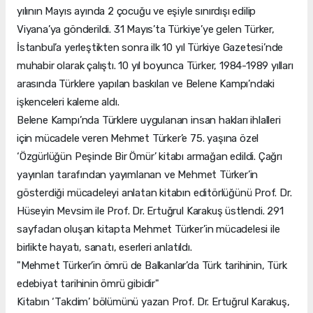
yılının Mayıs ayında 2 çocuğu ve eşiyle sınırdışı edilip
Viyana’ya gönderildi. 31 Mayıs’ta Türkiye’ye gelen Türker,
İstanbul’a yerleştikten sonra ilk 10 yıl Türkiye Gazetesi’nde
muhabir olarak çalıştı. 10 yıl boyunca Türker, 1984-1989 yılları
arasında Türklere yapılan baskıları ve Belene Kampı’ndaki
işkenceleri kaleme aldı.
Belene Kampı’nda Türklere uygulanan insan hakları ihlalleri
için mücadele veren Mehmet Türker’e 75. yaşına özel
‘Özgürlüğün Peşinde Bir Ömür’ kitabı armağan edildi. Çağrı
yayınları tarafından yayımlanan ve Mehmet Türker’in
gösterdiği mücadeleyi anlatan kitabın editörlüğünü Prof. Dr.
Hüseyin Mevsim ile Prof. Dr. Ertuğrul Karakuş üstlendi. 291
sayfadan oluşan kitapta Mehmet Türker’in mücadelesi ile
birlikte hayatı, sanatı, eserleri anlatıldı.
"Mehmet Türker’in ömrü de Balkanlar’da Türk tarihinin, Türk
edebiyat tarihinin ömrü gibidir"
Kitabın ‘Takdim’ bölümünü yazan Prof. Dr. Ertuğrul Karakuş,