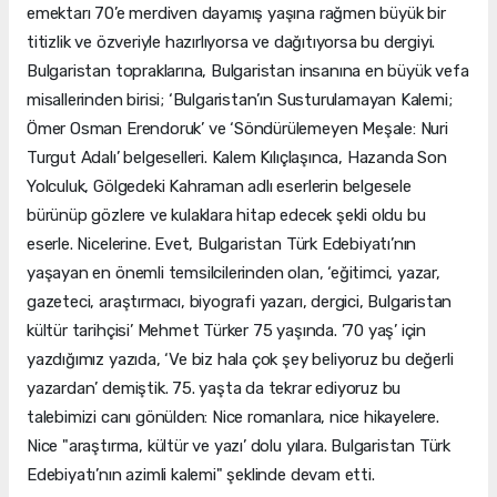
emektarı 70’e merdiven dayamış yaşına rağmen büyük bir
titizlik ve özveriyle hazırlıyorsa ve dağıtıyorsa bu dergiyi.
Bulgaristan topraklarına, Bulgaristan insanına en büyük vefa
misallerinden birisi; ‘Bulgaristan’ın Susturulamayan Kalemi;
Ömer Osman Erendoruk’ ve ‘Söndürülemeyen Meşale: Nuri
Turgut Adalı’ belgeselleri. Kalem Kılıçlaşınca, Hazanda Son
Yolculuk, Gölgedeki Kahraman adlı eserlerin belgesele
bürünüp gözlere ve kulaklara hitap edecek şekli oldu bu
eserle. Nicelerine. Evet, Bulgaristan Türk Edebiyatı’nın
yaşayan en önemli temsilcilerinden olan, ‘eğitimci, yazar,
gazeteci, araştırmacı, biyografi yazarı, dergici, Bulgaristan
kültür tarihçisi’ Mehmet Türker 75 yaşında. ’70 yaş’ için
yazdığımız yazıda, ‘Ve biz hala çok şey beliyoruz bu değerli
yazardan’ demiştik. 75. yaşta da tekrar ediyoruz bu
talebimizi canı gönülden: Nice romanlara, nice hikayelere.
Nice "araştırma, kültür ve yazı’ dolu yılara. Bulgaristan Türk
Edebiyatı’nın azimli kalemi" şeklinde devam etti.