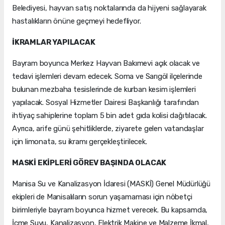
Belediyesi, hayvan satış noktalarında da hijyeni sağlayarak
hastalıkların önüne geçmeyi hedefliyor.
İKRAMLAR YAPILACAK
Bayram boyunca Merkez Hayvan Bakımevi açık olacak ve
tedavi işlemleri devam edecek. Soma ve Sarıgöl ilçelerinde
bulunan mezbaha tesislerinde de kurban kesim işlemleri
yapılacak. Sosyal Hizmetler Dairesi Başkanlığı tarafından
ihtiyaç sahiplerine toplam 5 bin adet gıda kolisi dağıtılacak.
Ayrıca, arife günü şehitliklerde, ziyarete gelen vatandaşlar
için limonata, su ikramı gerçekleştirilecek.
MASKİ EKİPLERİ GÖREV BAŞINDA OLACAK
Manisa Su ve Kanalizasyon İdaresi (MASKİ) Genel Müdürlüğü
ekipleri de Manisalıların sorun yaşamaması için nöbetçi
birimleriyle bayram boyunca hizmet verecek. Bu kapsamda,
İçme Suyu, Kanalizasyon, Elektrik Makine ve Malzeme İkmal,