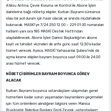
Atıksu Arıtma, Çevre Koruma ve Kontrol ile Abone İşleri
dairelerine bağlı nöbetçi ekipler, Kurban Bayramı süresince
olası bir acil durum için hazır olacak ve anında müdahalede
bulunacak. MASKİ’ye 7/24 250 12 00 – 229 01 00 numaraları
hatların yanı sıra 185 MASKİ Destek Hattı’ndan
ulaşılabilinecek. Abone İşleri Dairesi Başkanlığı’nın abone
kayıt ve tahsilat vezneleri de arife günü saat 12.30’a kadar
hizmet verecek. Ayrıca, MASKİ Yarhasanlar Şubesi’nde de
açma kesme ekipleri bayram boyunca saat 09.00 ile 24.00
arası hizmet verecek.
NÖBETÇİ BİRİMLER BAYRAM BOYUNCA GÖREV
ALACAK
Kurban Bayramı boyunca vatandaşların ulaşımdan genel
hizmetlere kadar sorun yaşamadan bayramlarını geçirmeleri
için tüm önlemlerin alındığının bilgisini veren Manisa
Büyükşehir Belediye Başkanı Ferdi Zeyrek, vatandaşların