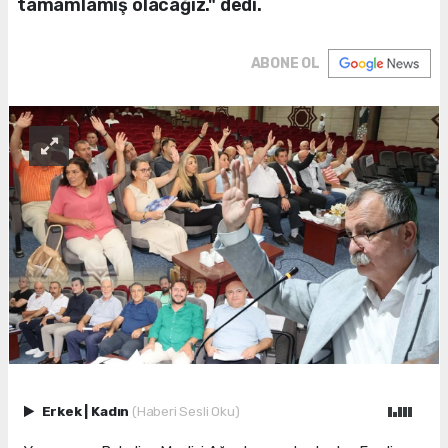
tamamlamış olacağız." dedi.
ABONE OL
Erkek
|
Kadın
(Haberi Sesli Oku)