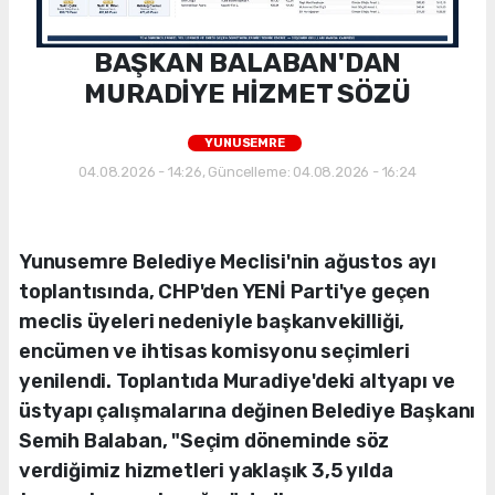
BAŞKAN BALABAN'DAN
MURADİYE HİZMET SÖZÜ
YUNUSEMRE
04.08.2026 - 14:26, Güncelleme: 04.08.2026 - 16:24
Yunusemre Belediye Meclisi'nin ağustos ayı
toplantısında, CHP'den YENİ Parti'ye geçen
meclis üyeleri nedeniyle başkanvekilliği,
encümen ve ihtisas komisyonu seçimleri
yenilendi. Toplantıda Muradiye'deki altyapı ve
üstyapı çalışmalarına değinen Belediye Başkanı
Semih Balaban, "Seçim döneminde söz
verdiğimiz hizmetleri yaklaşık 3,5 yılda