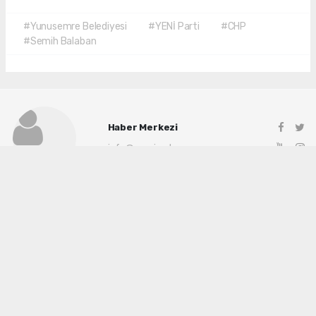
#Yunusemre Belediyesi
#YENİ Parti
#CHP
#Semih Balaban
Haber Merkezi
info@manisadenge.com
Okuyu Yorumları
(0)
Gonder
Yorum yazarak Topluluk Kuralları’nı kabul etmiş bulunuyor ve siteye yaptığınız
yorumunuzla ilgili doğrudan veya dolaylı tüm sorumluluğu tek başınıza