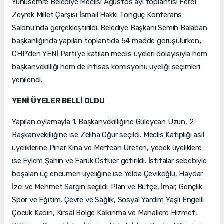
Yunusemre Belediye Meclisi Ağustos ayı toplantısı Ferdi
Zeyrek Millet Çarşısı İsmail Hakkı Tonguç Konferans
Salonu’nda gerçekleştirildi. Belediye Başkanı Semih Balaban
başkanlığında yapılan toplantıda 54 madde görüşülürken;
CHP’den YENİ Parti’ye katılan meclis üyeleri dolayısıyla hem
başkanvekilliği hem de ihtisas komisyonu üyeliği seçimleri
yenilendi.
YENİ ÜYELER BELLİ OLDU
Yapılan oylamayla 1. Başkanvekilliğine Güleycan Uzun, 2.
Başkanvekilliğine ise Zeliha Oğur seçildi. Meclis Katipliği asil
üyeliklerine Pınar Kına ve Mertcan Üreten, yedek üyeliklere
ise Eylem Şahin ve Faruk Östlüer getirildi. İstifalar sebebiyle
boşalan üç encümen üyeliğine ise Yelda Çevikoğlu, Haydar
İzci ve Mehmet Sargın seçildi. Plan ve Bütçe, İmar, Gençlik
Spor ve Eğitim, Çevre ve Sağlık, Sosyal Yardım Yaşlı Engelli
Çocuk Kadın, Kırsal Bölge Kalkınma ve Mahallere Hizmet,