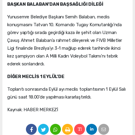
BAŞKAN BALABAN’DAN BAŞSAĞLIĞI DİLEĞİ
Yunusemre Belediye Başkanı Semih Balaban, meclis
konuşmasını Tatvan 10. Komando Tugay Komutanlığı'nda
görev yaptığı sırada geçirdiği kaza ile şehit olan Uzman
Çavuş Ahmet Balaban’a rahmet dileyerek ve FIVB Milletler
Ligi finalinde Brezilya’yı 3-1 mağlup ederek tarihinde ikinci
kez şampiyon olan A Milli Kadın Voleybol Takımı’nı tebrik
ederek sonlandırdı.
DİĞER MECLİS 1 EYLÜL’DE
Toplantı sonrasında Eylül ayı meclis toplantısının 1 Eylül Salı
günü saat 18.00’de yapılması kararlaştırıldı.
Kaynak: HABER MERKEZİ