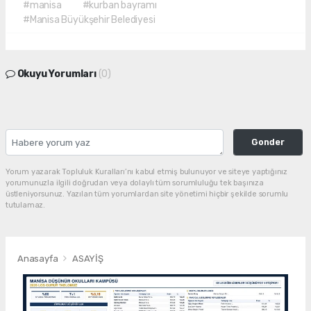
#manisa
#kurban bayramı
#Manisa Büyükşehir Belediyesi
Okuyu Yorumları
(0)
Gonder
Yorum yazarak Topluluk Kuralları’nı kabul etmiş bulunuyor ve siteye yaptığınız
yorumunuzla ilgili doğrudan veya dolaylı tüm sorumluluğu tek başınıza
üstleniyorsunuz. Yazılan tüm yorumlardan site yönetimi hiçbir şekilde sorumlu
tutulamaz.
Anasayfa
ASAYİŞ