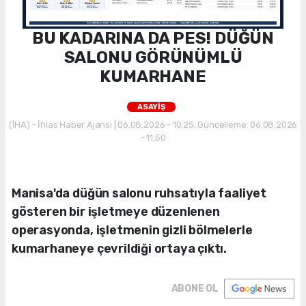
BU KADARINA DA PES! DÜĞÜN
SALONU GÖRÜNÜMLÜ
KUMARHANE
ASAYİŞ
(İHA) - İhlas Haber Ajansı | 06.08.2026 - 10:25, Güncelleme: 06.08.2026
- 11:50
Manisa'da düğün salonu ruhsatıyla faaliyet
gösteren bir işletmeye düzenlenen
operasyonda, işletmenin gizli bölmelerle
kumarhaneye çevrildiği ortaya çıktı.
ABONE OL