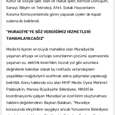
Kültür ve Sosyal İşler, İdari ve Hukuk İşleri, Kentsel Dönüşüm,
Sanayi, Bilişim ve Teknoloji, Afet, Sokak Hayvanlarını
Koruma Komisyonlarında görev yapacak üyeler de kapalı
oylama ile belirlendi.
"MURADİYE’YE SÖZ VERDİĞİMİZ HİZMETLERİ
TAMAMLAYACAĞIZ"
Mecliste ilçenin en büyük mahallesi olan Muradiye’de
yaşanan altyapı ve üstyapı sorunlarının çözümü aşamasında
yaşanan su, elektrik kesintileri, bozuk yol gibi sorunlara
değinilerek belediye olarak bu noktada vatandaşların
yaşadıkları mağduriyeti azaltmak adına çalışmalar yapılacağı
belirtildi. Konu hakkında söz alan MHP Meclis Üyesi Mehmet
Palabıyık’ın, Manisa Büyükşehir Belediyesi, MASKİ ile
koordinasyonlu çalışan Muradiye’ye özel birim oluşturulması
talebini değerlendiren Başkan Balaban, “Muradiye
konusunda eleştirilere saygılıyız ancak Yunusemre Belediyesi