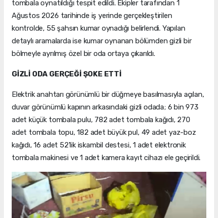
tombala oynatıldığı tespit edildi. Ekipler tarafından 1
Ağustos 2026 tarihinde iş yerinde gerçekleştirilen
kontrolde, 55 şahsın kumar oynadığı belirlendi. Yapılan
detaylı aramalarda ise kumar oynanan bölümden gizli bir
bölmeyle ayrılmış özel bir oda ortaya çıkarıldı.
GİZLİ ODA GERÇEĞİ ŞOKE ETTİ
Elektrik anahtarı görünümlü bir düğmeye basılmasıyla açılan,
duvar görünümlü kapının arkasındaki gizli odada; 6 bin 973
adet küçük tombala pulu, 782 adet tombala kağıdı, 270
adet tombala topu, 182 adet büyük pul, 49 adet yaz-boz
kağıdı, 16 adet 52'lik iskambil destesi, 1 adet elektronik
tombala makinesi ve 1 adet kamera kayıt cihazı ele geçirildi.