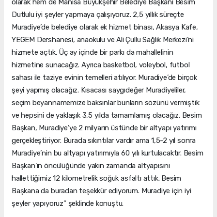
olarak hem de Manisa Büyükşehir Belediye Başkanı Besim
Dutlulu iyi şeyler yapmaya çalışıyoruz. 2,5 yıllık süreçte
Muradiye’de belediye olarak ek hizmet binası, Akasya Kafe,
YEGEM Dershanesi, anaokulu ve Ali Çullu Sağlık Merkezi’ni
hizmete açtık. Üç ay içinde bir parkı da mahallelinin
hizmetine sunacağız. Ayrıca basketbol, voleybol, futbol
sahası ile taziye evinin temelleri atılıyor. Muradiye’de birçok
şeyi yapmış olacağız. Kısacası saygıdeğer Muradiyeliler,
seçim beyannamemize baksınlar bunların sözünü vermiştik
ve hepsini de yaklaşık 3,5 yılda tamamlamış olacağız. Besim
Başkan, Muradiye’ye 2 milyarın üstünde bir altyapı yatırımı
gerçekleştiriyor. Burada sıkıntılar vardır ama 1,5-2 yıl sonra
Muradiye’nin bu altyapı yatırımıyla 60 yılı kurtulacaktır. Besim
Başkan’ın öncülüğünde yakın zamanda altyapısını
hallettiğimiz 12 kilometrelik soğuk asfaltı attık. Besim
Başkana da buradan teşekkür ediyorum. Muradiye için iyi
şeyler yapıyoruz” şeklinde konuştu.