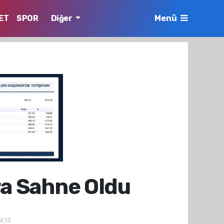
ET
SPOR
Diğer
Menü
ra Sahne Oldu
4:13