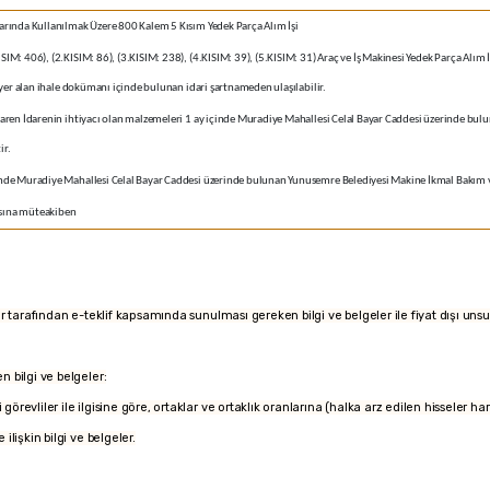
arında Kullanılmak Üzere 800 Kalem 5 Kısım Yedek Parça Alım İşi
M: 406), (2.KISIM: 86), (3.KISIM: 238), (4.KISIM: 39), (5.KISIM: 31) Araç ve İş Makinesi Yedek Parça Alım İ
a yer alan ihale dokümanı içinde bulunan idari şartnameden ulaşılabilir.
baren İdarenin ihtiyacı olan malzemeleri 1 ay içinde Muradiye Mahallesi Celal Bayar Caddesi üzerinde 
ir.
nde Muradiye Mahallesi Celal Bayar Caddesi üzerinde bulunan Yunusemre Belediyesi Makine İkmal Bakım 
sına müteakiben
kliler tarafından e-teklif kapsamında sunulması gereken bilgi ve belgeler ile fiyat dışı unsu
n bilgi ve belgeler:
i görevliler ile ilgisine göre, ortaklar ve ortaklık oranlarına (halka arz edilen hisseler ha
ilişkin bilgi ve belgeler.