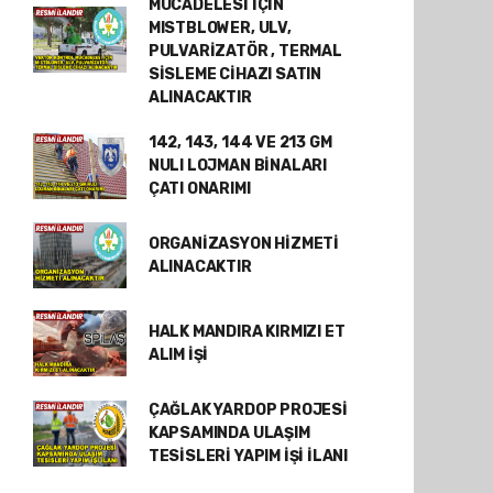
MÜCADELESİ İÇİN
MISTBLOWER, ULV,
PULVARİZATÖR , TERMAL
SİSLEME CİHAZI SATIN
ALINACAKTIR
142, 143, 144 VE 213 GM
NULI LOJMAN BİNALARI
ÇATI ONARIMI
ORGANİZASYON HİZMETİ
ALINACAKTIR
HALK MANDIRA KIRMIZI ET
ALIM İŞİ
ÇAĞLAK YARDOP PROJESİ
KAPSAMINDA ULAŞIM
TESİSLERİ YAPIM İŞİ İLANI