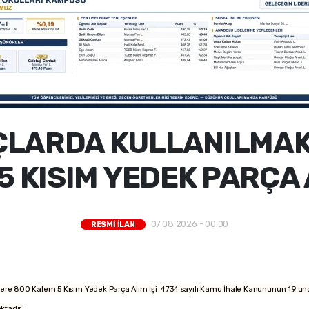
ÇLARDA KULLANILMAK
5 KISIM YEDEK PARÇA A
07.08.2026 - 00:00
RESMİ İLAN
re 800 Kalem 5 Kısım Yedek Parça Alım İşi 4734 sayılı Kamu İhale Kanununun 19 uncu 
aktadır: