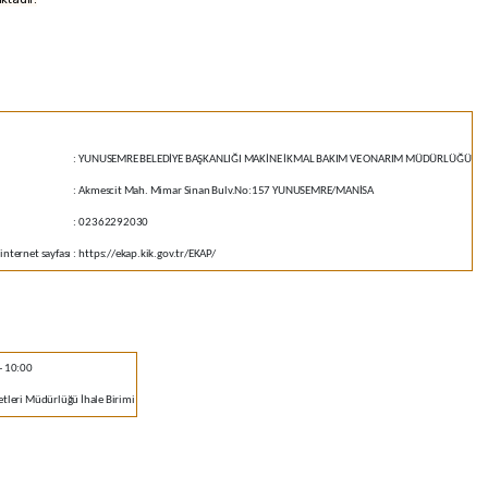
:
YUNUSEMRE BELEDİYE BAŞKANLIĞI MAKİNE İKMAL BAKIM VE ONARIM MÜDÜRLÜĞÜ
:
Akmescit Mah. Mimar Sinan Bulv.No:157 YUNUSEMRE/MANİSA
:
02362292030
internet sayfası
:
https://ekap.kik.gov.tr/EKAP/
- 10:00
tleri Müdürlüğü İhale Birimi