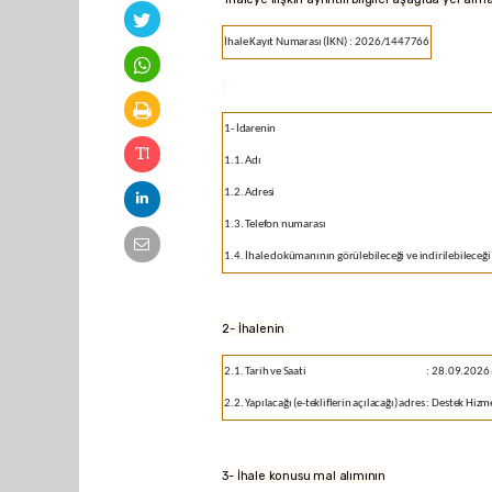
İhale Kayıt Numarası (İKN)
:
2026/1447766
1- İdarenin
1.1. Adı
1.2. Adresi
1.3. Telefon numarası
1.4. İhale dokümanının görülebileceği ve indirilebileceği 
2- İhalenin
2.1. Tarih ve Saati
:
28.09.2026 
2.2. Yapılacağı (e-tekliflerin açılacağı) adres
:
Destek Hizme
3- İhale konusu mal alımının