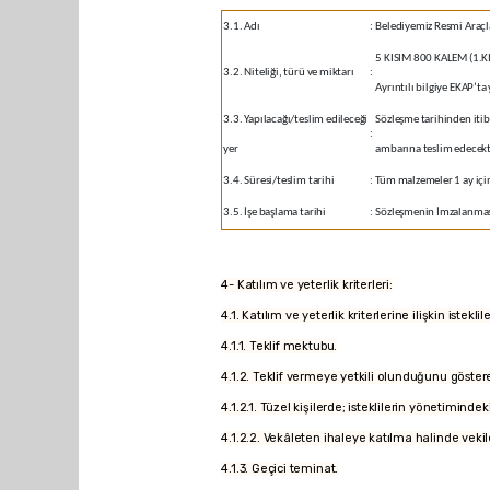
3.1. Adı
:
Belediyemiz Resmi Araçl
5 KISIM 800 KALEM (1.KISI
3.2. Niteliği, türü ve miktarı
:
Ayrıntılı bilgiye EKAP’t
3.3. Yapılacağı/teslim edileceği
Sözleşme tarihinden iti
:
yer
ambarına teslim edecekt
3.4. Süresi/teslim tarihi
:
Tüm malzemeler 1 ay içi
3.5. İşe başlama tarihi
:
Sözleşmenin İmzalanma
4- Katılım ve yeterlik kriterleri:
4.1. Katılım ve yeterlik kriterlerine ilişkin iste
4.1.1. Teklif mektubu.
4.1.2. Teklif vermeye yetkili olunduğunu göstere
4.1.2.1. Tüzel kişilerde; isteklilerin yönetimindek
4.1.2.2. Vekâleten ihaleye katılma halinde vekile 
4.1.3. Geçici teminat.