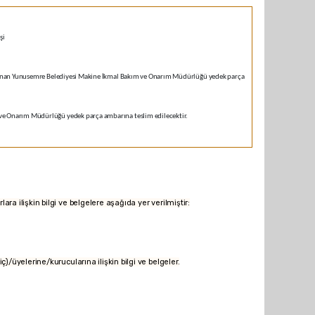
şi
bulunan Yunusemre Belediyesi Makine İkmal Bakım ve Onarım Müdürlüğü yedek parça
ve Onarım Müdürlüğü yedek parça ambarına teslim edilecektir.
rlara ilişkin bilgi ve belgelere aşağıda yer verilmiştir:
riç)/üyelerine/kurucularına ilişkin bilgi ve belgeler.