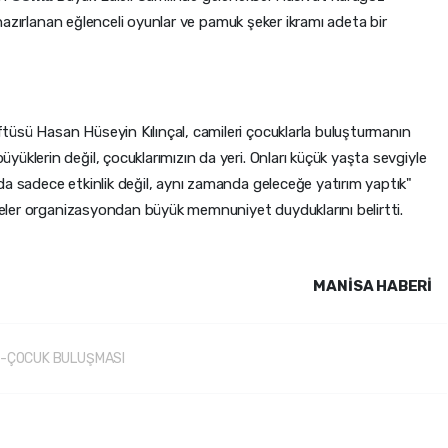
n hazırlanan eğlenceli oyunlar ve pamuk şeker ikramı adeta bir
tüsü Hasan Hüseyin Kılınçal, camileri çocuklarla buluşturmanın
üklerin değil, çocuklarımızın da yeri. Onları küçük yaşta sevgiyle
da sadece etkinlik değil, aynı zamanda geleceğe yatırım yaptık"
ileler organizasyondan büyük memnuniyet duyduklarını belirtti.
MANISA HABERİ
-ÇOCUK BULUŞMASI