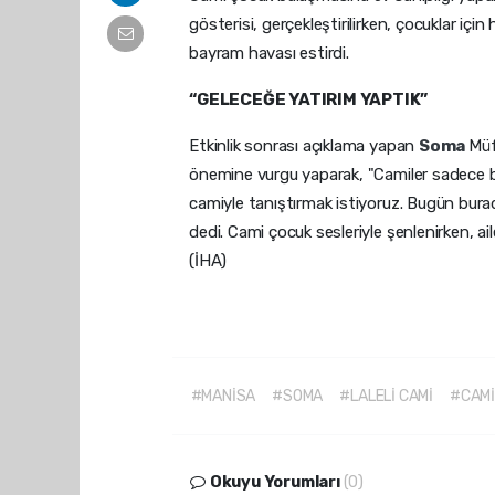
gösterisi, gerçekleştirilirken, çocuklar içi
bayram havası estirdi.
“GELECEĞE YATIRIM YAPTIK”
Etkinlik sonrası açıklama yapan
Soma
Müf
önemine vurgu yaparak, "Camiler sadece büy
camiyle tanıştırmak istiyoruz. Bugün bura
dedi. Cami çocuk sesleriyle şenlenirken, a
(İHA)
#MANİSA
#SOMA
#LALELİ CAMİ
#CAMİ
Okuyu Yorumları
(0)