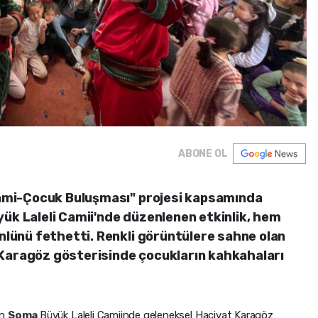
ABONE OL
"Cami-Çocuk Buluşması" projesi kapsamında
yük Laleli Camii'nde düzenlenen etkinlik, hem
önlünü fethetti. Renkli görüntülere sahne olan
-Karagöz gösterisinde çocukların kahkahaları
an
Soma
Büyük Laleli Camiinde geleneksel Hacivat Karagöz