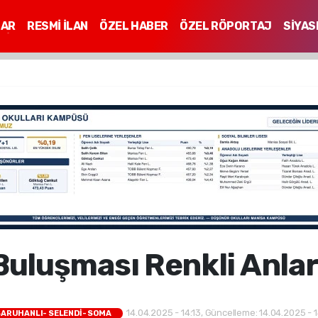
LAR
RESMİ İLAN
ÖZEL HABER
ÖZEL RÖPORTAJ
SİYAS
Mİ
uluşması Renkli Anla
14.04.2025 - 14:13, Güncelleme: 14.04.2025 - 1
SARUHANLI- SELENDİ- SOMA