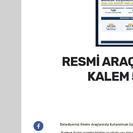
RESMİ ARA
KALEM 
Belediyemiz Resmi Araçlarında Kullanılmak Üze
İhaleye ilişkin ayrıntılı bilgiler aşağıda yer alm