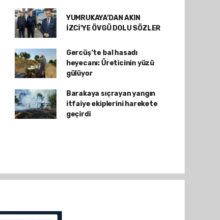
YUMRUKAYA'DAN AKIN
İZCİ'YE ÖVGÜ DOLU SÖZLER
Gercüş’te bal hasadı
heyecanı: Üreticinin yüzü
gülüyor
Barakaya sıçrayan yangın
itfaiye ekiplerini harekete
geçirdi