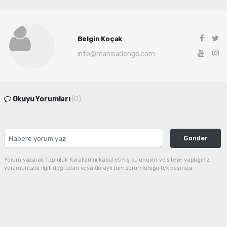
Belgin Koçak
info@manisadenge.com
Okuyu Yorumları
(0)
Gonder
Yorum yazarak Topluluk Kuralları’nı kabul etmiş bulunuyor ve siteye yaptığınız
yorumunuzla ilgili doğrudan veya dolaylı tüm sorumluluğu tek başınıza
üstleniyorsunuz. Yazılan tüm yorumlardan site yönetimi hiçbir şekilde sorumlu
tutulamaz.