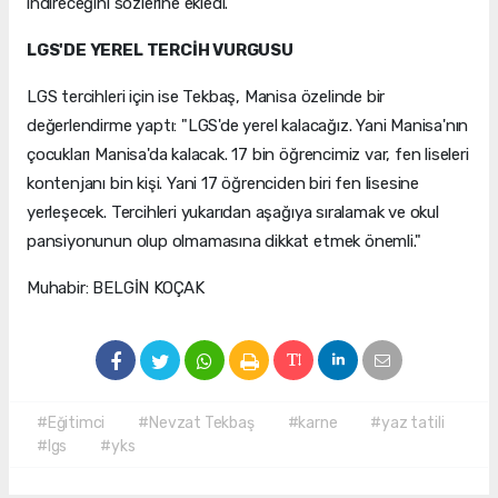
indireceğini sözlerine ekledi.
LGS'DE YEREL TERCİH VURGUSU
LGS tercihleri için ise Tekbaş, Manisa özelinde bir
değerlendirme yaptı: "LGS'de yerel kalacağız. Yani Manisa'nın
çocukları Manisa'da kalacak. 17 bin öğrencimiz var, fen liseleri
kontenjanı bin kişi. Yani 17 öğrenciden biri fen lisesine
yerleşecek. Tercihleri yukarıdan aşağıya sıralamak ve okul
pansiyonunun olup olmamasına dikkat etmek önemli."
Muhabir: BELGİN KOÇAK
#Eğitimci
#Nevzat Tekbaş
#karne
#yaz tatili
#lgs
#yks