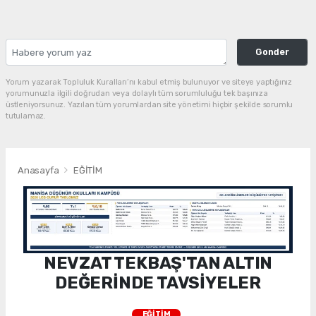
Gonder
Yorum yazarak Topluluk Kuralları’nı kabul etmiş bulunuyor ve siteye yaptığınız
yorumunuzla ilgili doğrudan veya dolaylı tüm sorumluluğu tek başınıza
üstleniyorsunuz. Yazılan tüm yorumlardan site yönetimi hiçbir şekilde sorumlu
tutulamaz.
Anasayfa
EĞİTİM
NEVZAT TEKBAŞ'TAN ALTIN
DEĞERİNDE TAVSİYELER
EĞİTİM