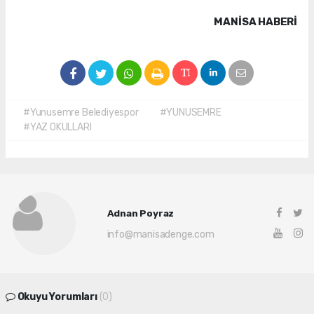
MANISA HABERİ
#Yunusemre Belediyespor
#YUNUSEMRE
#YAZ OKULLARI
Adnan Poyraz
info@manisadenge.com
Okuyu Yorumları
(0)