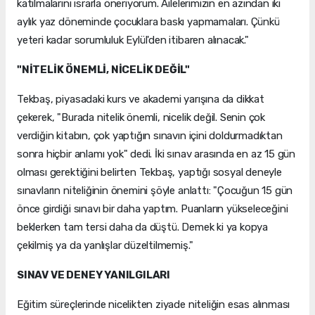
katılmalarını ısrarla öneriyorum. Ailelerimizin en azından iki
aylık yaz döneminde çocuklara baskı yapmamaları. Çünkü
yeteri kadar sorumluluk Eylül'den itibaren alınacak."
"NİTELİK ÖNEMLİ, NİCELİK DEĞİL"
Tekbaş, piyasadaki kurs ve akademi yarışına da dikkat
çekerek, "Burada nitelik önemli, nicelik değil. Senin çok
verdiğin kitabın, çok yaptığın sınavın içini doldurmadıktan
sonra hiçbir anlamı yok" dedi. İki sınav arasında en az 15 gün
olması gerektiğini belirten Tekbaş, yaptığı sosyal deneyle
sınavların niteliğinin önemini şöyle anlattı: "Çocuğun 15 gün
önce girdiği sınavı bir daha yaptım. Puanların yükseleceğini
beklerken tam tersi daha da düştü. Demek ki ya kopya
çekilmiş ya da yanlışlar düzeltilmemiş."
SINAV VE DENEY YANILGILARI
Eğitim süreçlerinde nicelikten ziyade niteliğin esas alınması