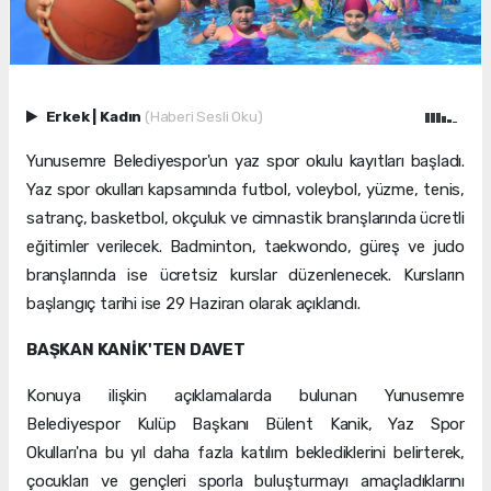
Erkek
|
Kadın
(Haberi Sesli Oku)
Yunusemre Belediyespor'un yaz spor okulu kayıtları başladı.
Yaz spor okulları kapsamında futbol, voleybol, yüzme, tenis,
satranç, basketbol, okçuluk ve cimnastik branşlarında ücretli
eğitimler verilecek. Badminton, taekwondo, güreş ve judo
branşlarında ise ücretsiz kurslar düzenlenecek. Kursların
başlangıç tarihi ise 29 Haziran olarak açıklandı.
BAŞKAN KANİK'TEN DAVET
Konuya ilişkin açıklamalarda bulunan Yunusemre
Belediyespor Kulüp Başkanı Bülent Kanik, Yaz Spor
Okulları'na bu yıl daha fazla katılım beklediklerini belirterek,
çocukları ve gençleri sporla buluşturmayı amaçladıklarını