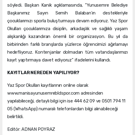
söyledi. Başkan Kanik açıklamasında, "Yunusemre Belediye
Başkanımız Sayın Semih Balaban'ın destekleriyle
çocuklarımızı sporla buluşturmaya devam ediyoruz. Yaz Spor
Okulları çocuklarımıza disiplin, arkadaşlık ve sağlıklı yaşam
alışkanlığı kazandıran önemli bir organizasyon. Bu yıl da
birbirinden farklı branşlarda yüzlerce öğrencimizi ağırlamayı
hedefliyoruz. Kontenjanlar dolmadan tüm vatandaşlarımızı
kayıt yaptırmaya davet ediyoruz" ifadelerini kullandı.
KAYITLAR NEREDEN YAPILIYOR?
Yaz Spor Okulları kayıtlarının online olarak
www.manisayunusemrebldspor.com adresinden
yapılabileceği, detaylı bilgi için ise 444 62 09 ve 0501 794 11
05 (WhatsApp) numaralı telefonlardan bilgi alınabileceği
belirtildi.
Editör: ADNAN POYRAZ