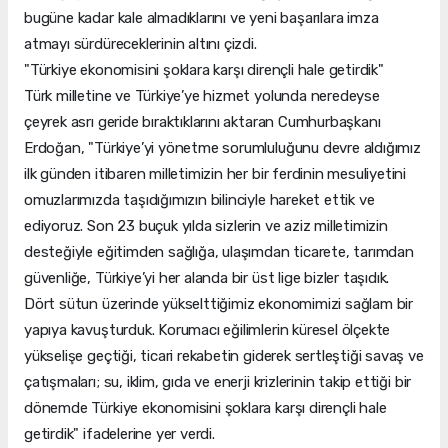
bugüne kadar kale almadıklarını ve yeni başarılara imza
atmayı sürdüreceklerinin altını çizdi.
"Türkiye ekonomisini şoklara karşı dirençli hale getirdik"
Türk milletine ve Türkiye’ye hizmet yolunda neredeyse
çeyrek asrı geride bıraktıklarını aktaran Cumhurbaşkanı
Erdoğan, "Türkiye’yi yönetme sorumluluğunu devre aldığımız
ilk günden itibaren milletimizin her bir ferdinin mesuliyetini
omuzlarımızda taşıdığımızın bilinciyle hareket ettik ve
ediyoruz. Son 23 buçuk yılda sizlerin ve aziz milletimizin
desteğiyle eğitimden sağlığa, ulaşımdan ticarete, tarımdan
güvenliğe, Türkiye’yi her alanda bir üst lige bizler taşıdık.
Dört sütun üzerinde yükselttiğimiz ekonomimizi sağlam bir
yapıya kavuşturduk. Korumacı eğilimlerin küresel ölçekte
yükselişe geçtiği, ticari rekabetin giderek sertleştiği savaş ve
çatışmaları; su, iklim, gıda ve enerji krizlerinin takip ettiği bir
dönemde Türkiye ekonomisini şoklara karşı dirençli hale
getirdik" ifadelerine yer verdi.