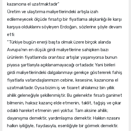
kazancına el uzatmaktadır"
Üretim ve ulaştırma maliyetlerindeki artışla izah
edilemeyecek ölçüde fırsatçı bir fiyatlama alışkanlığı ile karşı
karşıya olduklarını söyleyen Erdoğan, sözlerine şöyle devam
etti:
"Türkiye bugün enerji başta olmak üzere birçok alanda
Avrupa’nın en düşük girdi maliyetlerine sahipken bazı
ürünlerin fiyatlarında orantısız artışlar yaşanıyorsa bunun
piyasa şartlarıyla açıklanamayacağı ortadadır. Yani birileri
girdi maliyetlerindeki dalgalanmayı gerekçe göstererek fahiş
fiyatlarla vatandaşlarımızın cebine, kesesine, kazancına el
uzatmaktadır. Oysa bizim iş ve ticaret ahlakımız bin yıllık
ahilik geleneğiyle şekillenmiştir. Bu gelenekte fırsatı ganimet
bilmenin, haksız kazanç elde etmenin, taklit, tağşiş ve çıkar
odaklı hareket etmenin yeri yoktur. Tam aksine ahilik;
dayanışma demektir, yardımlaşma demektir. Hakkın rızasını
halkın iyiliğiyle, faydasıyla, esenliğiyle bir görmek demektir.