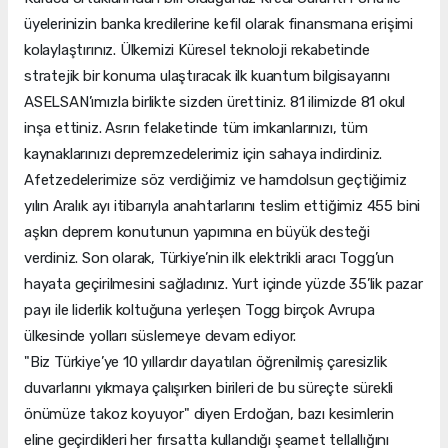
üyelerinizin banka kredilerine kefil olarak finansmana erişimi
kolaylaştırınız. Ülkemizi Küresel teknoloji rekabetinde
stratejik bir konuma ulaştıracak ilk kuantum bilgisayarını
ASELSAN’ımızla birlikte sizden ürettiniz. 81 ilimizde 81 okul
inşa ettiniz. Asrın felaketinde tüm imkanlarınızı, tüm
kaynaklarınızı depremzedelerimiz için sahaya indirdiniz.
Afetzedelerimize söz verdiğimiz ve hamdolsun geçtiğimiz
yılın Aralık ayı itibarıyla anahtarlarını teslim ettiğimiz 455 bini
aşkın deprem konutunun yapımına en büyük desteği
verdiniz. Son olarak, Türkiye’nin ilk elektrikli aracı Togg’un
hayata geçirilmesini sağladınız. Yurt içinde yüzde 35’lik pazar
payı ile liderlik koltuğuna yerleşen Togg birçok Avrupa
ülkesinde yolları süslemeye devam ediyor.
"Biz Türkiye’ye 10 yıllardır dayatılan öğrenilmiş çaresizlik
duvarlarını yıkmaya çalışırken birileri de bu süreçte sürekli
önümüze takoz koyuyor" diyen Erdoğan, bazı kesimlerin
eline geçirdikleri her fırsatta kullandığı şeamet tellallığını