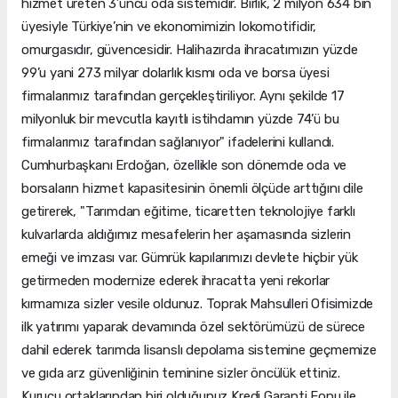
hizmet üreten 3’üncü oda sistemidir. Birlik, 2 milyon 634 bin
üyesiyle Türkiye’nin ve ekonomimizin lokomotifidir,
omurgasıdır, güvencesidir. Halihazırda ihracatımızın yüzde
99’u yani 273 milyar dolarlık kısmı oda ve borsa üyesi
firmalarımız tarafından gerçekleştiriliyor. Aynı şekilde 17
milyonluk bir mevcutla kayıtlı istihdamın yüzde 74’ü bu
firmalarımız tarafından sağlanıyor" ifadelerini kullandı.
Cumhurbaşkanı Erdoğan, özellikle son dönemde oda ve
borsaların hizmet kapasitesinin önemli ölçüde arttığını dile
getirerek, "Tarımdan eğitime, ticaretten teknolojiye farklı
kulvarlarda aldığımız mesafelerin her aşamasında sizlerin
emeği ve imzası var. Gümrük kapılarımızı devlete hiçbir yük
getirmeden modernize ederek ihracatta yeni rekorlar
kırmamıza sizler vesile oldunuz. Toprak Mahsulleri Ofisimizde
ilk yatırımı yaparak devamında özel sektörümüzü de sürece
dahil ederek tarımda lisanslı depolama sistemine geçmemize
ve gıda arz güvenliğinin teminine sizler öncülük ettiniz.
Kurucu ortaklarından biri olduğunuz Kredi Garanti Fonu ile