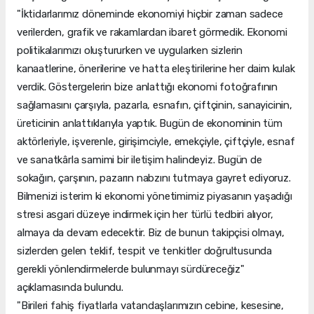
"İktidarlarımız döneminde ekonomiyi hiçbir zaman sadece
verilerden, grafik ve rakamlardan ibaret görmedik. Ekonomi
politikalarımızı oluştururken ve uygularken sizlerin
kanaatlerine, önerilerine ve hatta eleştirilerine her daim kulak
verdik. Göstergelerin bize anlattığı ekonomi fotoğrafının
sağlamasını çarşıyla, pazarla, esnafın, çiftçinin, sanayicinin,
üreticinin anlattıklarıyla yaptık. Bugün de ekonominin tüm
aktörleriyle, işverenle, girişimciyle, emekçiyle, çiftçiyle, esnaf
ve sanatkârla samimi bir iletişim halindeyiz. Bugün de
sokağın, çarşının, pazarın nabzını tutmaya gayret ediyoruz.
Bilmenizi isterim ki ekonomi yönetimimiz piyasanın yaşadığı
stresi asgari düzeye indirmek için her türlü tedbiri alıyor,
almaya da devam edecektir. Biz de bunun takipçisi olmayı,
sizlerden gelen teklif, tespit ve tenkitler doğrultusunda
gerekli yönlendirmelerde bulunmayı sürdüreceğiz"
açıklamasında bulundu.
"Birileri fahiş fiyatlarla vatandaşlarımızın cebine, kesesine,