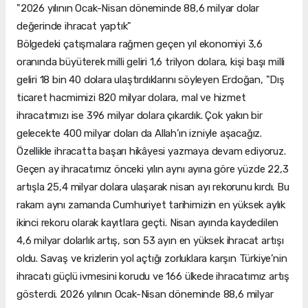
"2026 yılının Ocak-Nisan döneminde 88,6 milyar dolar
değerinde ihracat yaptık"
Bölgedeki çatışmalara rağmen geçen yıl ekonomiyi 3,6
oranında büyüterek milli geliri 1,6 trilyon dolara, kişi başı milli
geliri 18 bin 40 dolara ulaştırdıklarını söyleyen Erdoğan, "Dış
ticaret hacmimizi 820 milyar dolara, mal ve hizmet
ihracatımızı ise 396 milyar dolara çıkardık. Çok yakın bir
gelecekte 400 milyar doları da Allah’ın izniyle aşacağız.
Özellikle ihracatta başarı hikâyesi yazmaya devam ediyoruz.
Geçen ay ihracatımız önceki yılın aynı ayına göre yüzde 22,3
artışla 25,4 milyar dolara ulaşarak nisan ayı rekorunu kırdı. Bu
rakam aynı zamanda Cumhuriyet tarihimizin en yüksek aylık
ikinci rekoru olarak kayıtlara geçti. Nisan ayında kaydedilen
4,6 milyar dolarlık artış, son 53 ayın en yüksek ihracat artışı
oldu. Savaş ve krizlerin yol açtığı zorluklara karşın Türkiye’nin
ihracatı güçlü ivmesini korudu ve 166 ülkede ihracatımız artış
gösterdi. 2026 yılının Ocak-Nisan döneminde 88,6 milyar