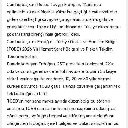
Cumhurbaşkanı Recep Tayyip Erdoğan, "Korumacı
eğilimlerin küresel ölçekte yükselişe geçtiği, ticari rekabetin
giderek sertleştiği savaş ve çatışmaları; su, iklim, gıda ve
enerji krizlerinin takip ettiği bir dönemde Türkiye ekonomisini
şoklara karşı dirençli hale getirdik" dedi.
Cumhurbaşkanı Erdoğan, Türkiye Odalar ve Borsalar Birliği
(TOBB) 2026 Yılı Hizmet Şeref Belgesi ve Plaket Takdim
Töreni’ne katıldı.
Burada konuşan Erdoğan, 23’ü genel kurul delegesi, 22’si
oda ve borsa genel sekreteri olmak üzere toplam 55 kişiye
plaket verileceğini kaydederek, 10, 20 ve 30 yıllık hizmet
süreleri boyunca TOBB çatısı altında özveriyle çalışanları tek
tek kutladığını aktardı.
TOBB’un her sene mayıs ayında düzenlediği bu törenin
esasında TOBB camiasının kendi mensuplarına ödediği bir
gönül borcu, vefa göstergesi ve iltifat nişanesi olduğunu
dile getiren Erdoğan, şeref belgesi ve plaket sahiplerinin bu