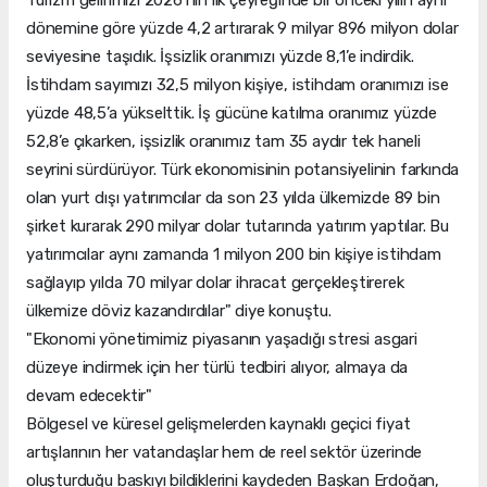
Turizm gelirimizi 2026’nın ilk çeyreğinde bir önceki yılın aynı
dönemine göre yüzde 4,2 artırarak 9 milyar 896 milyon dolar
seviyesine taşıdık. İşsizlik oranımızı yüzde 8,1’e indirdik.
İstihdam sayımızı 32,5 milyon kişiye, istihdam oranımızı ise
yüzde 48,5’a yükselttik. İş gücüne katılma oranımız yüzde
52,8’e çıkarken, işsizlik oranımız tam 35 aydır tek haneli
seyrini sürdürüyor. Türk ekonomisinin potansiyelinin farkında
olan yurt dışı yatırımcılar da son 23 yılda ülkemizde 89 bin
şirket kurarak 290 milyar dolar tutarında yatırım yaptılar. Bu
yatırımcılar aynı zamanda 1 milyon 200 bin kişiye istihdam
sağlayıp yılda 70 milyar dolar ihracat gerçekleştirerek
ülkemize döviz kazandırdılar" diye konuştu.
"Ekonomi yönetimimiz piyasanın yaşadığı stresi asgari
düzeye indirmek için her türlü tedbiri alıyor, almaya da
devam edecektir"
Bölgesel ve küresel gelişmelerden kaynaklı geçici fiyat
artışlarının her vatandaşlar hem de reel sektör üzerinde
oluşturduğu baskıyı bildiklerini kaydeden Başkan Erdoğan,