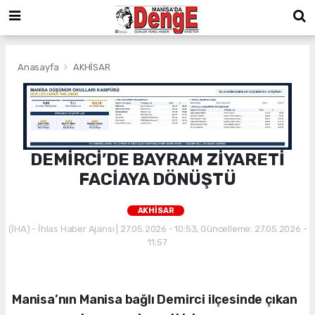
Anasayfa
AKHİSAR
DEMİRCİ’DE BAYRAM ZİYARETİ
FACİAYA DÖNÜŞTÜ
AKHİSAR
(İHA) - İhlas Haber Ajansı | 27.05.2026 - 10:53, Güncelleme: 27.05.2026 -
11:57
Manisa’nın Manisa bağlı Demirci ilçesinde çıkan