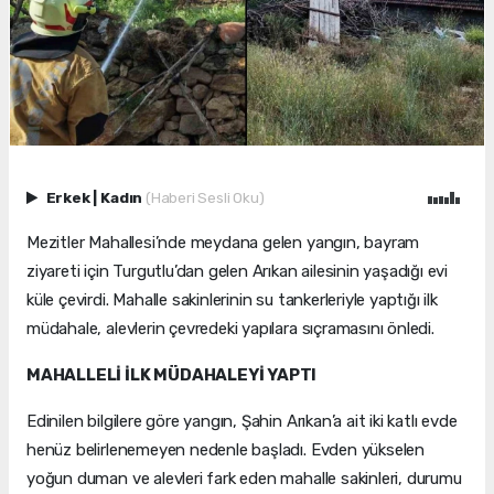
Erkek
|
Kadın
(Haberi Sesli Oku)
Mezitler Mahallesi’nde meydana gelen yangın, bayram
ziyareti için Turgutlu’dan gelen Arıkan ailesinin yaşadığı evi
küle çevirdi. Mahalle sakinlerinin su tankerleriyle yaptığı ilk
müdahale, alevlerin çevredeki yapılara sıçramasını önledi.
MAHALLELİ İLK MÜDAHALEYİ YAPTI
Edinilen bilgilere göre yangın, Şahin Arıkan’a ait iki katlı evde
henüz belirlenemeyen nedenle başladı. Evden yükselen
yoğun duman ve alevleri fark eden mahalle sakinleri, durumu