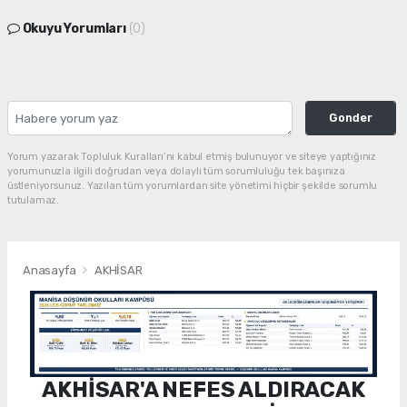
Okuyu Yorumları
(0)
Gonder
Yorum yazarak Topluluk Kuralları’nı kabul etmiş bulunuyor ve siteye yaptığınız
yorumunuzla ilgili doğrudan veya dolaylı tüm sorumluluğu tek başınıza
üstleniyorsunuz. Yazılan tüm yorumlardan site yönetimi hiçbir şekilde sorumlu
tutulamaz.
Anasayfa
AKHİSAR
AKHİSAR'A NEFES ALDIRACAK