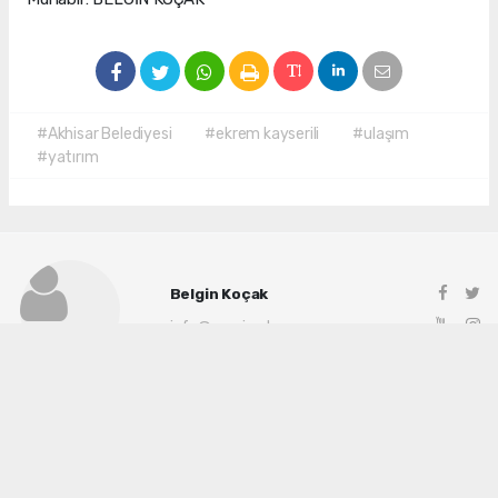
#Akhisar Belediyesi
#ekrem kayserili
#ulaşım
#yatırım
Belgin Koçak
info@manisadenge.com
Okuyu Yorumları
(0)