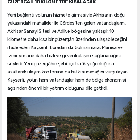
GÜZERGÂH 10 KİLOMETRE KISALACAK
Yeni bağlantı yolunun hizmete girmesiyle Akhisar'ın doğu
yakasındaki mahalleler ile Gördes'ten gelen vatandaşların,
Akhisar Sanayi Sitesi ve Adliye bölgesine yaklaşık 10
kilometre daha kısa bir güzergâh üzerinden ulaşabileceğini
ifade eden Kayserili, buradan da Gölmarmara, Manisa ve
İzmir yönüne daha hızlı ve güvenli ulaşım sağlanacağını
söyledi. Yeni güzergâhın şehir içi trafik yoğunluğunu
azaltarak ulaşım konforuna da katkı sunacağını vurgulayan
Kayserili, yolun hem vatandaşlar hem de bölge ekonomisi
açısından önemli bir yatırım olduğunu dile getirdi.