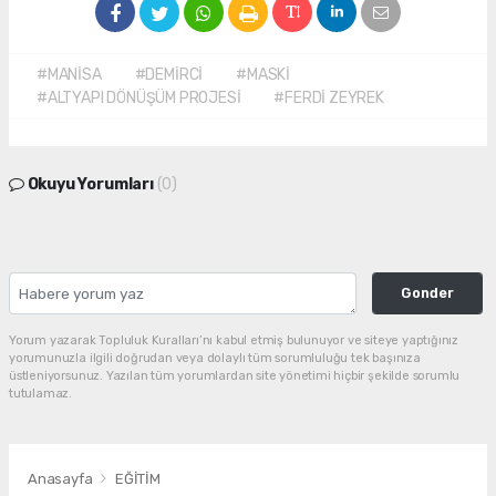
#MANİSA
#DEMİRCİ
#MASKİ
#ALTYAPI DÖNÜŞÜM PROJESİ
#FERDİ ZEYREK
Okuyu Yorumları
(0)
Gonder
Yorum yazarak Topluluk Kuralları’nı kabul etmiş bulunuyor ve siteye yaptığınız
yorumunuzla ilgili doğrudan veya dolaylı tüm sorumluluğu tek başınıza
üstleniyorsunuz. Yazılan tüm yorumlardan site yönetimi hiçbir şekilde sorumlu
tutulamaz.
Anasayfa
EĞİTİM