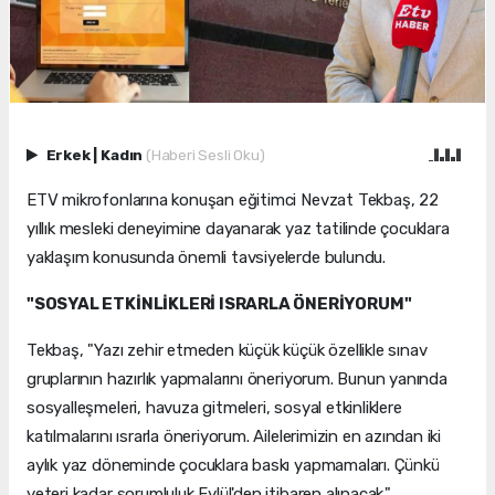
Erkek
|
Kadın
(Haberi Sesli Oku)
ETV mikrofonlarına konuşan eğitimci Nevzat Tekbaş, 22
yıllık mesleki deneyimine dayanarak yaz tatilinde çocuklara
yaklaşım konusunda önemli tavsiyelerde bulundu.
"SOSYAL ETKİNLİKLERİ ISRARLA ÖNERİYORUM"
Tekbaş, "Yazı zehir etmeden küçük küçük özellikle sınav
gruplarının hazırlık yapmalarını öneriyorum. Bunun yanında
sosyalleşmeleri, havuza gitmeleri, sosyal etkinliklere
katılmalarını ısrarla öneriyorum. Ailelerimizin en azından iki
aylık yaz döneminde çocuklara baskı yapmamaları. Çünkü
yeteri kadar sorumluluk Eylül'den itibaren alınacak."