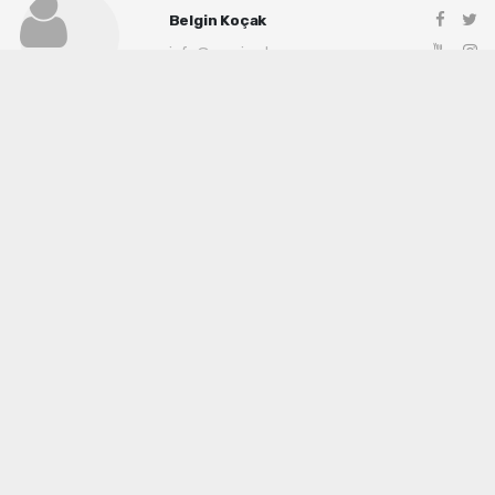
Belgin Koçak
info@manisadenge.com
Okuyu Yorumları
(0)
Gonder
Yorum yazarak Topluluk Kuralları’nı kabul etmiş bulunuyor ve siteye yaptığınız
yorumunuzla ilgili doğrudan veya dolaylı tüm sorumluluğu tek başınıza
üstleniyorsunuz. Yazılan tüm yorumlardan site yönetimi hiçbir şekilde sorumlu
tutulamaz.
haber paketi
haber scripti
haber yazılımı
Tüm hakları saklı tutulmaktadır. Copyright 2026©