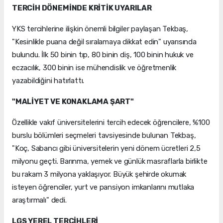
TERCİH DÖNEMİNDE KRİTİK UYARILAR
YKS tercihlerine ilişkin önemli bilgiler paylaşan Tekbaş,
"Kesinlikle puana değil sıralamaya dikkat edin" uyarısında
bulundu. İlk 50 binin tıp, 80 binin diş, 100 binin hukuk ve
eczacılık, 300 binin ise mühendislik ve öğretmenlik
yazabildiğini hatırlattı.
"MALİYET VE KONAKLAMA ŞART"
Özellikle vakıf üniversitelerini tercih edecek öğrencilere, %100
burslu bölümleri seçmeleri tavsiyesinde bulunan Tekbaş,
"Koç, Sabancı gibi üniversitelerin yeni dönem ücretleri 2,5
milyonu geçti. Barınma, yemek ve günlük masraflarla birlikte
bu rakam 3 milyona yaklaşıyor. Büyük şehirde okumak
isteyen öğrenciler, yurt ve pansiyon imkanlarını mutlaka
araştırmalı" dedi.
LGS YEREL TERCİHLERİ