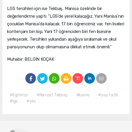
LGS tercihleri için ise Tekbaş, Manisa özelinde bir
değerlendirme yaptı: "LGS'de yerel kalacağız. Yani Manisa'nın
çocukları Manisa'da kalacak. 17 bin öğrencimiz var, fen liseleri
kontenjanı bin kişi. Yani 17 öğrenciden biri fen lisesine
yerleşecek. Tercihleri yukarıdan aşağıya sıralamak ve okul
pansiyonunun olup olmamasına dikkat etmek önemli."
Muhabir: BELGİN KOÇAK
#Eğitimci
#Nevzat Tekbaş
#karne
#yaz tatili
#lgs
#yks