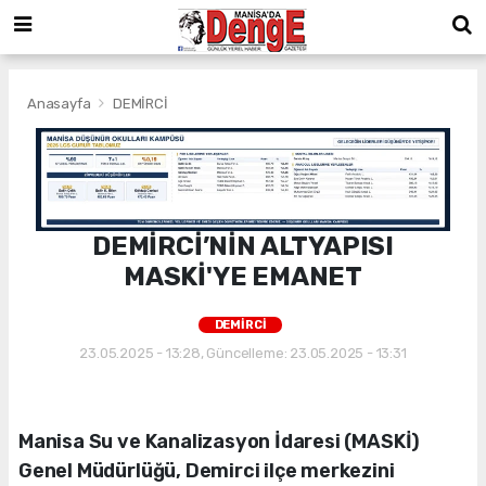
Anasayfa
DEMİRCİ
DEMİRCİ’NİN ALTYAPISI
MASKİ'YE EMANET
DEMİRCİ
23.05.2025 - 13:28, Güncelleme: 23.05.2025 - 13:31
Manisa Su ve Kanalizasyon İdaresi (MASKİ)
Genel Müdürlüğü, Demirci ilçe merkezini