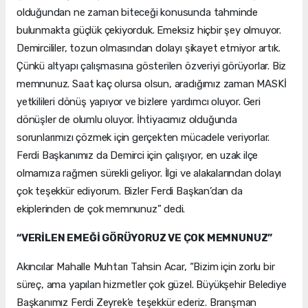
olduğundan ne zaman biteceği konusunda tahminde
bulunmakta güçlük çekiyorduk. Emeksiz hiçbir şey olmuyor.
Demircililer, tozun olmasından dolayı şikayet etmiyor artık.
Çünkü altyapı çalışmasına gösterilen özveriyi görüyorlar. Biz
memnunuz. Saat kaç olursa olsun, aradığımız zaman MASKİ
yetkilileri dönüş yapıyor ve bizlere yardımcı oluyor. Geri
dönüşler de olumlu oluyor. İhtiyacımız olduğunda
sorunlarımızı çözmek için gerçekten mücadele veriyorlar.
Ferdi Başkanımız da Demirci için çalışıyor, en uzak ilçe
olmamıza rağmen sürekli geliyor. İlgi ve alakalarından dolayı
çok teşekkür ediyorum. Bizler Ferdi Başkan’dan da
ekiplerinden de çok memnunuz” dedi.
“VERİLEN EMEĞİ GÖRÜYORUZ VE ÇOK MEMNUNUZ”
Akıncılar Mahalle Muhtarı Tahsin Acar, “Bizim için zorlu bir
süreç, ama yapılan hizmetler çok güzel. Büyükşehir Belediye
Başkanımız Ferdi Zeyrek’e teşekkür ederiz. Branşman