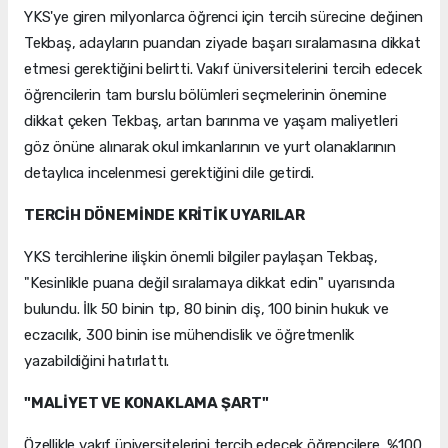
YKS'ye giren milyonlarca öğrenci için tercih sürecine değinen
Tekbaş, adayların puandan ziyade başarı sıralamasına dikkat
etmesi gerektiğini belirtti. Vakıf üniversitelerini tercih edecek
öğrencilerin tam burslu bölümleri seçmelerinin önemine
dikkat çeken Tekbaş, artan barınma ve yaşam maliyetleri
göz önüne alınarak okul imkanlarının ve yurt olanaklarının
detaylıca incelenmesi gerektiğini dile getirdi.
TERCİH DÖNEMİNDE KRİTİK UYARILAR
YKS tercihlerine ilişkin önemli bilgiler paylaşan Tekbaş,
"Kesinlikle puana değil sıralamaya dikkat edin" uyarısında
bulundu. İlk 50 binin tıp, 80 binin diş, 100 binin hukuk ve
eczacılık, 300 binin ise mühendislik ve öğretmenlik
yazabildiğini hatırlattı.
"MALİYET VE KONAKLAMA ŞART"
Özellikle vakıf üniversitelerini tercih edecek öğrencilere, %100