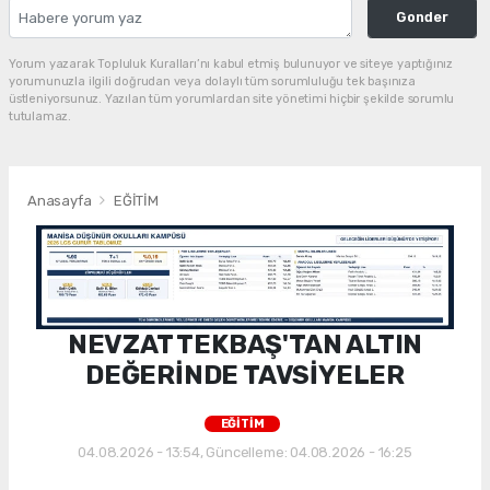
Gonder
Yorum yazarak Topluluk Kuralları’nı kabul etmiş bulunuyor ve siteye yaptığınız
yorumunuzla ilgili doğrudan veya dolaylı tüm sorumluluğu tek başınıza
üstleniyorsunuz. Yazılan tüm yorumlardan site yönetimi hiçbir şekilde sorumlu
tutulamaz.
Anasayfa
EĞİTİM
NEVZAT TEKBAŞ'TAN ALTIN
DEĞERİNDE TAVSİYELER
EĞİTİM
04.08.2026 - 13:54, Güncelleme: 04.08.2026 - 16:25