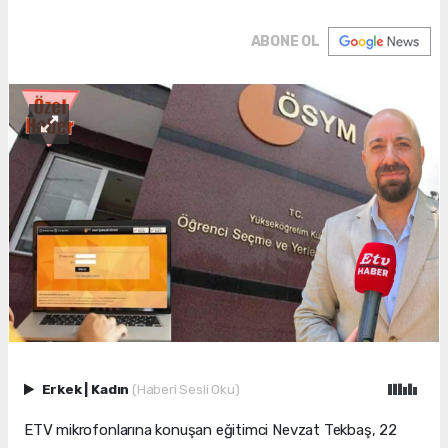
ABONE OL
Erkek
|
Kadın
(Haberi Sesli Oku)
ETV mikrofonlarına konuşan eğitimci Nevzat Tekbaş, 22