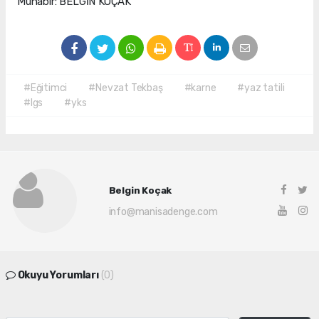
Muhabir: BELGİN KOÇAK
#Eğitimci
#Nevzat Tekbaş
#karne
#yaz tatili
#lgs
#yks
Belgin Koçak
info@manisadenge.com
Okuyu Yorumları
(0)