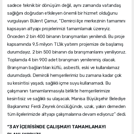
sadece teknik bir dönüşüm değil, aynı zamanda vatandaş
sağlığını doğrudan etkileyen önemli bir hizmet olduğunu
vurgulayan Bülent Çamur, “Demirci ilçe merkezinin tamamını
kapsayan altyapı projelerimizi tamamlamak üzereyiz.
Önceden 2 bin 400 binanın branşmanları yenilendi. Bu proje
kapsamında 9,5 milyon TL’lik yatırım projemize de başlamış
durumdayız. 2 bin 500 binanın da branşmanlarını yeniliyoruz.
Toplamda 4 bin 900 adet branşman yenilenmiş olacak.
Branşman bağlantıları küflü, asbestli, eski ve kullanılamaz
durumdaydı. Demircili hemşerilerimiz bu zamana kadar çok
su kesintisi yaşadı, sağlıklı içme suyu kullanamadı. Bu
çalışmanın tamamlanmasıyla birlikte hemşerilerimize
kesintisiz ve sağlıklı su ulaşacak. Manisa Büyükşehir Belediye
Başkanımız Ferdi Zeyrek öncülüğünde, uzak, yakın demeden
tüm ilçelerimizde altyapı çalışmalarına devam ediyoruz” dedi.
“3 AY İÇERİSİNDE ÇALIŞMAYI TAMAMLAMAYI