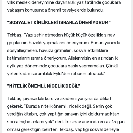
yıllık mesleki deneyimine dayanarak yaz tatilinde çocuklara
yaklaşım konusunda önemli tavsiyelerde bulundu.
"SOSYAL ETKİNLİKLERİ ISRARLA ÖNERİYORUM"
Tekbaş, "Yazı zehir etmeden küçük küçük özellikle sınav
gruplarının hazırlık yapmalarını öneriyorum. Bunun yanında
sosyalleşmeleri, havuza gitmeleri, sosyal etkinliklere
katılmalarını ısrarla öneriyorum. Ailelerimizin en azından iki
aylık yaz döneminde çocuklara baskı yapmamaları. Çünkü
yeteri kadar sorumluluk Eylül'den itibaren alınacak."
"NİTELİK ÖNEMLİ, NİCELİK DEĞİL"
Tekbaş, piyasadaki kurs ve akademi yarışına da dikkat
çekerek, "Burada nitelik önemli, nicelik değil. Senin çok
verdiğin kitabın, çok yaptığın sınavın içini doldurmadıktan
sonra hiçbir anlamı yok" dedi. İki sınav arasında en az 15 gün
olması gerektiğini belirten Tekbaş, yaptığı sosyal deneyle