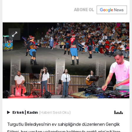
ABONE OL
Erkek
|
Kadın
(Haberi Sesli Oku)
Turgutlu Belediyesi'nin ev sahipliğinde düzenlenen Gençlik
Şöleni, her yaştan vatandaşın katılımıyla renkli görüntülere