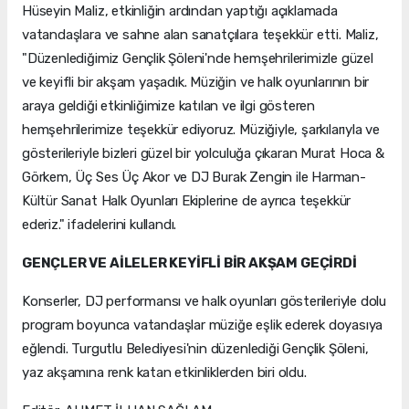
Hüseyin Maliz, etkinliğin ardından yaptığı açıklamada
vatandaşlara ve sahne alan sanatçılara teşekkür etti. Maliz,
"Düzenlediğimiz Gençlik Şöleni'nde hemşehrilerimizle güzel
ve keyifli bir akşam yaşadık. Müziğin ve halk oyunlarının bir
araya geldiği etkinliğimize katılan ve ilgi gösteren
hemşehrilerimize teşekkür ediyoruz. Müziğiyle, şarkılarıyla ve
gösterileriyle bizleri güzel bir yolculuğa çıkaran Murat Hoca &
Görkem, Üç Ses Üç Akor ve DJ Burak Zengin ile Harman-
Kültür Sanat Halk Oyunları Ekiplerine de ayrıca teşekkür
ederiz." ifadelerini kullandı.
GENÇLER VE AİLELER KEYİFLİ BİR AKŞAM GEÇİRDİ
Konserler, DJ performansı ve halk oyunları gösterileriyle dolu
program boyunca vatandaşlar müziğe eşlik ederek doyasıya
eğlendi. Turgutlu Belediyesi'nin düzenlediği Gençlik Şöleni,
yaz akşamına renk katan etkinliklerden biri oldu.