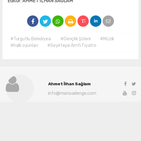
Editör: AHMET İLHAN SAĞLAM
#Turgutlu Belediyesi
#Gençlik Şöleni
#Müzik
#halk oyunları
#Seyirtepe Amfi Tiyatro
Ahmet İlhan Sağlam
info@manisadenge.com
Okuyu Yorumları
(0)